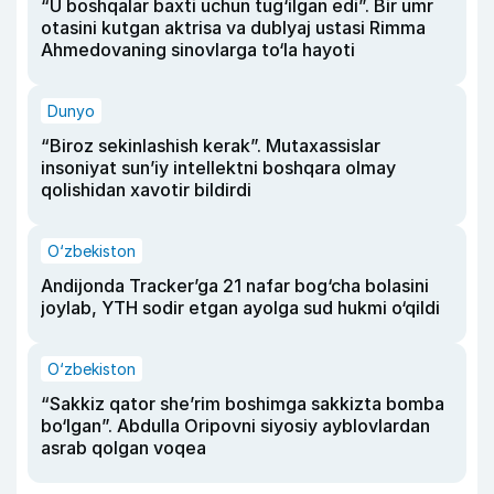
“U boshqalar baxti uchun tug‘ilgan edi”. Bir umr
otasini kutgan aktrisa va dublyaj ustasi Rimma
Ahmedovaning sinovlarga to‘la hayoti
Dunyo
“Biroz sekinlashish kerak”. Mutaxassislar
insoniyat sun’iy intellektni boshqara olmay
qolishidan xavotir bildirdi
O‘zbekiston
Andijonda Tracker’ga 21 nafar bog‘cha bolasini
joylab, YTH sodir etgan ayolga sud hukmi o‘qildi
O‘zbekiston
“Sakkiz qator she’rim boshimga sakkizta bomba
bo‘lgan”. Abdulla Oripovni siyosiy ayblovlardan
asrab qolgan voqea