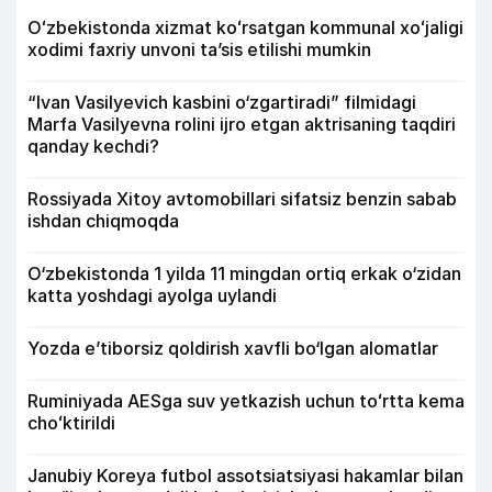
Oʻzbekistonda xizmat koʻrsatgan kommunal xoʻjaligi
xodimi faxriy unvoni taʼsis etilishi mumkin
“Ivan Vasilyevich kasbini o‘zgartiradi” filmidagi
Marfa Vasilyevna rolini ijro etgan aktrisaning taqdiri
qanday kechdi?
Rossiyada Xitoy avtomobillari sifatsiz benzin sabab
ishdan chiqmoqda
O‘zbekistonda 1 yilda 11 mingdan ortiq erkak o‘zidan
katta yoshdagi ayolga uylandi
Yozda e’tiborsiz qoldirish xavfli bo‘lgan alomatlar
Ruminiyada AESga suv yetkazish uchun toʻrtta kema
choʻktirildi
Janubiy Koreya futbol assotsiatsiyasi hakamlar bilan