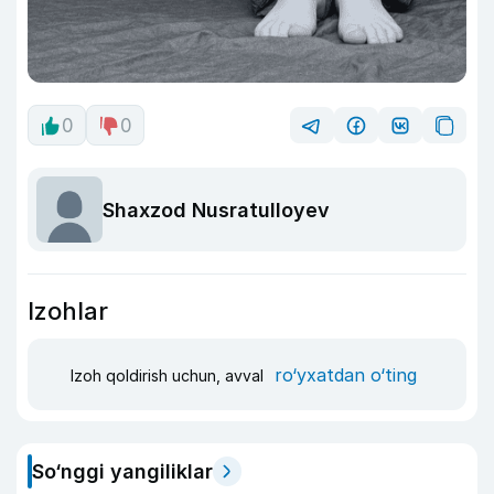
0
0
Shaxzod Nusratulloyev
Izohlar
ro‘yxatdan o‘ting
Izoh qoldirish uchun, avval
So‘nggi yangiliklar