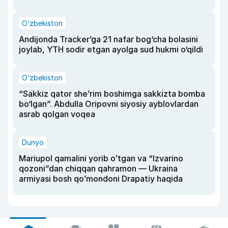
O‘zbekiston
Andijonda Tracker’ga 21 nafar bog‘cha bolasini
joylab, YTH sodir etgan ayolga sud hukmi o‘qildi
O‘zbekiston
“Sakkiz qator she’rim boshimga sakkizta bomba
bo‘lgan”. Abdulla Oripovni siyosiy ayblovlardan
asrab qolgan voqea
Dunyo
Mariupol qamalini yorib oʻtgan va “Izvarino
qozoni”dan chiqqan qahramon — Ukraina
armiyasi bosh qoʻmondoni Drapatiy haqida