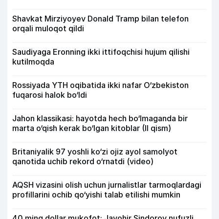
Shavkat Mirziyoyev Donald Tramp bilan telefon
orqali muloqot qildi
Saudiyaga Eronning ikki ittifoqchisi hujum qilishi
kutilmoqda
Rossiyada YTH oqibatida ikki nafar O‘zbekiston
fuqarosi halok bo‘ldi
Jahon klassikasi: hayotda hech bo‘lmaganda bir
marta o‘qish kerak bo‘lgan kitoblar (II qism)
Britaniyalik 97 yoshli ko‘zi ojiz ayol samolyot
qanotida uchib rekord o‘rnatdi (video)
AQSH vizasini olish uchun jurnalistlar tarmoqlardagi
profillarini ochib qo‘yishi talab etilishi mumkin
40 ming dollar mukofot: Javohir Sindorov nufuzli