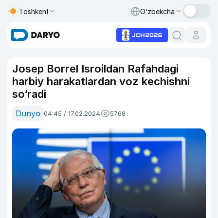
Toshkent
O‘zbekcha
Josep Borrel Isroildan Rafahdagi
harbiy harakatlardan voz kechishni
so‘radi
Dunyo
04:45 / 17.02.2024
5768