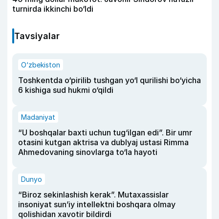
turnirda ikkinchi bo‘ldi
Tavsiyalar
O‘zbekiston
Toshkentda o‘pirilib tushgan yo‘l qurilishi bo‘yicha
6 kishiga sud hukmi o‘qildi
Madaniyat
“U boshqalar baxti uchun tug‘ilgan edi”. Bir umr
otasini kutgan aktrisa va dublyaj ustasi Rimma
Ahmedovaning sinovlarga to‘la hayoti
Dunyo
“Biroz sekinlashish kerak”. Mutaxassislar
insoniyat sun’iy intellektni boshqara olmay
qolishidan xavotir bildirdi