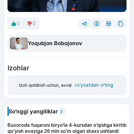
0
0
Yoqubjon Bobojonov
Izohlar
ro‘yxatdan o‘ting
Izoh qoldirish uchun, avval
So‘nggi yangiliklar
Buxoroda fuqaroni biryo‘la 4-kursdan o’qishga kiritib
qo’yish evaziga 26 mln so’m olgan shaxs ushlandi