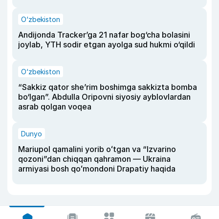
O‘zbekiston
Andijonda Tracker’ga 21 nafar bog‘cha bolasini
joylab, YTH sodir etgan ayolga sud hukmi o‘qildi
O‘zbekiston
“Sakkiz qator she’rim boshimga sakkizta bomba
bo‘lgan”. Abdulla Oripovni siyosiy ayblovlardan
asrab qolgan voqea
Dunyo
Mariupol qamalini yorib oʻtgan va “Izvarino
qozoni”dan chiqqan qahramon — Ukraina
armiyasi bosh qoʻmondoni Drapatiy haqida