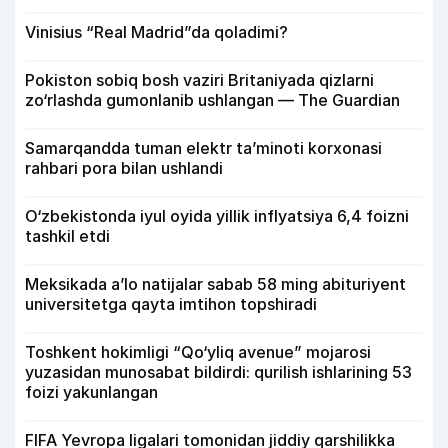
Vinisius “Real Madrid”da qoladimi?
Pokiston sobiq bosh vaziri Britaniyada qizlarni
zo‘rlashda gumonlanib ushlangan — The Guardian
Samarqandda tuman elektr ta’minoti korxonasi
rahbari pora bilan ushlandi
O‘zbekistonda iyul oyida yillik inflyatsiya 6,4 foizni
tashkil etdi
Meksikada a’lo natijalar sabab 58 ming abituriyent
universitetga qayta imtihon topshiradi
Toshkent hokimligi “Qo‘yliq avenue” mojarosi
yuzasidan munosabat bildirdi: qurilish ishlarining 53
foizi yakunlangan
FIFA Yevropa ligalari tomonidan jiddiy qarshilikka