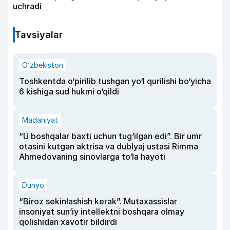
uchradi
Tavsiyalar
O‘zbekiston
Toshkentda o‘pirilib tushgan yo‘l qurilishi bo‘yicha
6 kishiga sud hukmi o‘qildi
Madaniyat
“U boshqalar baxti uchun tug‘ilgan edi”. Bir umr
otasini kutgan aktrisa va dublyaj ustasi Rimma
Ahmedovaning sinovlarga to‘la hayoti
Dunyo
“Biroz sekinlashish kerak”. Mutaxassislar
insoniyat sun’iy intellektni boshqara olmay
qolishidan xavotir bildirdi