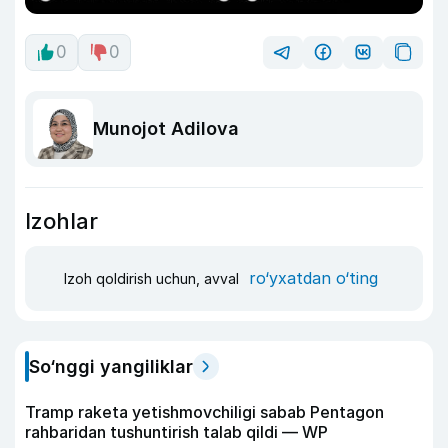
0
0
Munojot Adilova
Izohlar
ro‘yxatdan o‘ting
Izoh qoldirish uchun, avval
So‘nggi yangiliklar
Tramp raketa yetishmovchiligi sabab Pentagon
rahbaridan tushuntirish talab qildi — WP