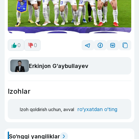
0
0
Erkinjon G‘aybullayev
Izohlar
ro‘yxatdan o‘ting
Izoh qoldirish uchun, avval
So‘nggi yangiliklar