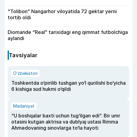
“Tolibon” Nangarhor viloyatida 72 gektar yerni
tortib oldi
Diomande “Real” tarixidagi eng qimmat futbolchiga
aylandi
Tavsiyalar
O‘zbekiston
Toshkentda o‘pirilib tushgan yo‘l qurilishi bo‘yicha
6 kishiga sud hukmi o‘qildi
Madaniyat
“U boshqalar baxti uchun tug‘ilgan edi”. Bir umr
otasini kutgan aktrisa va dublyaj ustasi Rimma
Ahmedovaning sinovlarga to‘la hayoti