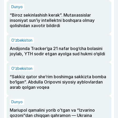
Dunyo
“Biroz sekinlashish kerak”. Mutaxassislar
insoniyat sun’iy intellektni boshqara olmay
qolishidan xavotir bildirdi
O‘zbekiston
Andijonda Tracker’ga 21 nafar bog‘cha bolasini
joylab, YTH sodir etgan ayolga sud hukmi o‘qildi
O‘zbekiston
“Sakkiz qator she’rim boshimga sakkizta bomba
bo‘lgan”. Abdulla Oripovni siyosiy ayblovlardan
asrab qolgan voqea
Dunyo
Mariupol qamalini yorib oʻtgan va “Izvarino
qozoni”dan chiqqan qahramon — Ukraina