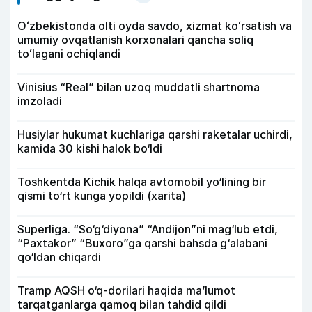
Oʻzbekistonda olti oyda savdo, xizmat koʻrsatish va
umumiy ovqatlanish korxonalari qancha soliq
toʻlagani ochiqlandi
Vinisius “Real” bilan uzoq muddatli shartnoma
imzoladi
Husiylar hukumat kuchlariga qarshi raketalar uchirdi,
kamida 30 kishi halok bo‘ldi
Toshkentda Kichik halqa avtomobil yo‘lining bir
qismi to‘rt kunga yopildi (xarita)
Superliga. “So‘g‘diyona” “Andijon”ni mag‘lub etdi,
“Paxtakor” “Buxoro”ga qarshi bahsda g‘alabani
qo‘ldan chiqardi
Tramp AQSH o‘q-dorilari haqida ma’lumot
tarqatganlarga qamoq bilan tahdid qildi