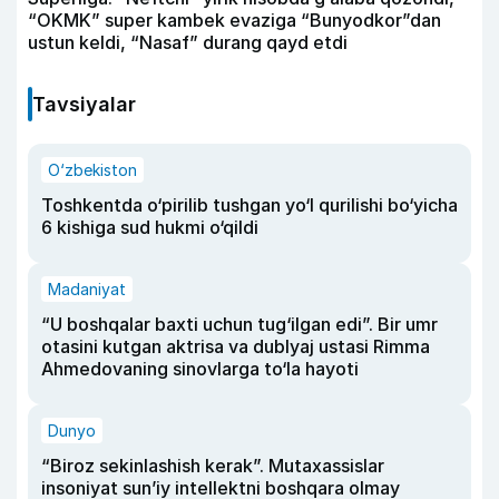
“OKMK” super kambek evaziga “Bunyodkor”dan
ustun keldi, “Nasaf” durang qayd etdi
Tavsiyalar
O‘zbekiston
Toshkentda o‘pirilib tushgan yo‘l qurilishi bo‘yicha
6 kishiga sud hukmi o‘qildi
Madaniyat
“U boshqalar baxti uchun tug‘ilgan edi”. Bir umr
otasini kutgan aktrisa va dublyaj ustasi Rimma
Ahmedovaning sinovlarga to‘la hayoti
Dunyo
“Biroz sekinlashish kerak”. Mutaxassislar
insoniyat sun’iy intellektni boshqara olmay