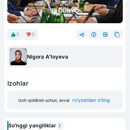
0
0
Nigora A'loyeva
Izohlar
ro‘yxatdan o‘ting
Izoh qoldirish uchun, avval
So‘nggi yangiliklar