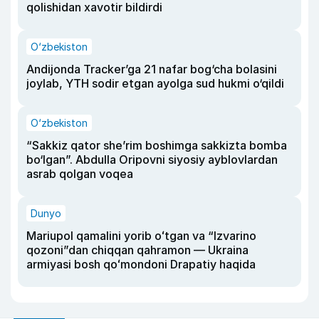
qolishidan xavotir bildirdi
O‘zbekiston
Andijonda Tracker’ga 21 nafar bog‘cha bolasini
joylab, YTH sodir etgan ayolga sud hukmi o‘qildi
O‘zbekiston
“Sakkiz qator she’rim boshimga sakkizta bomba
bo‘lgan”. Abdulla Oripovni siyosiy ayblovlardan
asrab qolgan voqea
Dunyo
Mariupol qamalini yorib oʻtgan va “Izvarino
qozoni”dan chiqqan qahramon — Ukraina
armiyasi bosh qoʻmondoni Drapatiy haqida