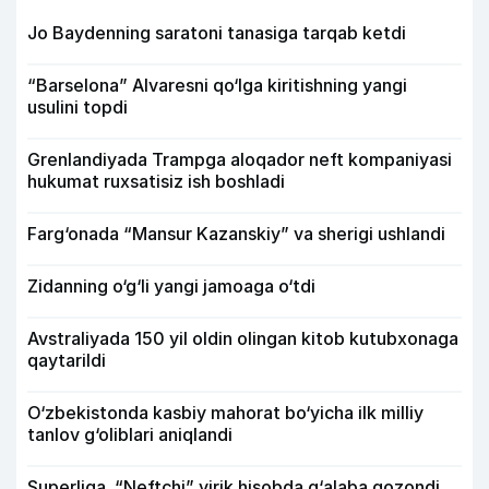
Jo Baydenning saratoni tanasiga tarqab ketdi
“Barselona” Alvaresni qo‘lga kiritishning yangi
usulini topdi
Grenlandiyada Trampga aloqador neft kompaniyasi
hukumat ruxsatisiz ish boshladi
Farg‘onada “Mansur Kazanskiy” va sherigi ushlandi
Zidanning o‘g‘li yangi jamoaga o‘tdi
Avstraliyada 150 yil oldin olingan kitob kutubxonaga
qaytarildi
O‘zbekistonda kasbiy mahorat bo‘yicha ilk milliy
tanlov g‘oliblari aniqlandi
Superliga. “Neftchi” yirik hisobda g‘alaba qozondi,