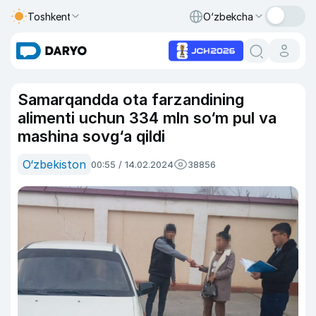
Toshkent
O‘zbekcha
Samarqandda ota farzandining
alimenti uchun 334 mln so‘m pul va
mashina sovg‘a qildi
O‘zbekiston
00:55 / 14.02.2024
38856