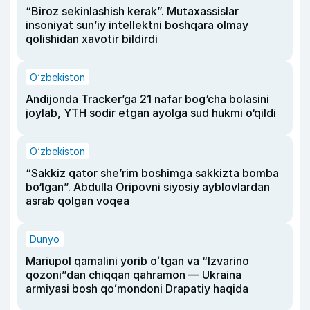
“Biroz sekinlashish kerak”. Mutaxassislar
insoniyat sun’iy intellektni boshqara olmay
qolishidan xavotir bildirdi
O‘zbekiston
Andijonda Tracker’ga 21 nafar bog‘cha bolasini
joylab, YTH sodir etgan ayolga sud hukmi o‘qildi
O‘zbekiston
“Sakkiz qator she’rim boshimga sakkizta bomba
bo‘lgan”. Abdulla Oripovni siyosiy ayblovlardan
asrab qolgan voqea
Dunyo
Mariupol qamalini yorib oʻtgan va “Izvarino
qozoni”dan chiqqan qahramon — Ukraina
armiyasi bosh qoʻmondoni Drapatiy haqida