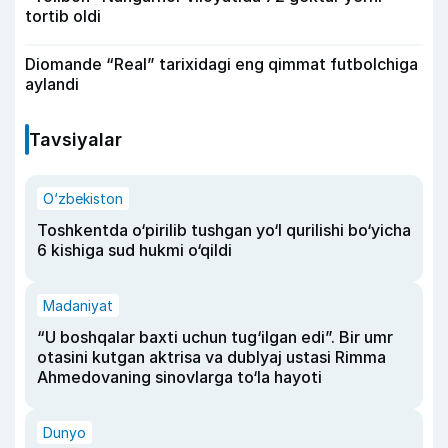
tortib oldi
Diomande “Real” tarixidagi eng qimmat futbolchiga
aylandi
Tavsiyalar
O‘zbekiston
Toshkentda o‘pirilib tushgan yo‘l qurilishi bo‘yicha
6 kishiga sud hukmi o‘qildi
Madaniyat
“U boshqalar baxti uchun tug‘ilgan edi”. Bir umr
otasini kutgan aktrisa va dublyaj ustasi Rimma
Ahmedovaning sinovlarga to‘la hayoti
Dunyo