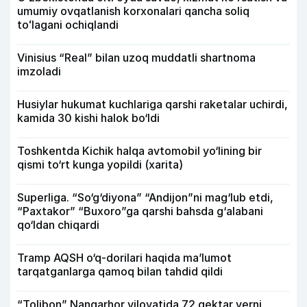
umumiy ovqatlanish korxonalari qancha soliq
toʻlagani ochiqlandi
Vinisius “Real” bilan uzoq muddatli shartnoma
imzoladi
Husiylar hukumat kuchlariga qarshi raketalar uchirdi,
kamida 30 kishi halok bo‘ldi
Toshkentda Kichik halqa avtomobil yo‘lining bir
qismi to‘rt kunga yopildi (xarita)
Superliga. “So‘g‘diyona” “Andijon”ni mag‘lub etdi,
“Paxtakor” “Buxoro”ga qarshi bahsda g‘alabani
qo‘ldan chiqardi
Tramp AQSH o‘q-dorilari haqida ma’lumot
tarqatganlarga qamoq bilan tahdid qildi
“Tolibon” Nangarhor viloyatida 72 gektar yerni