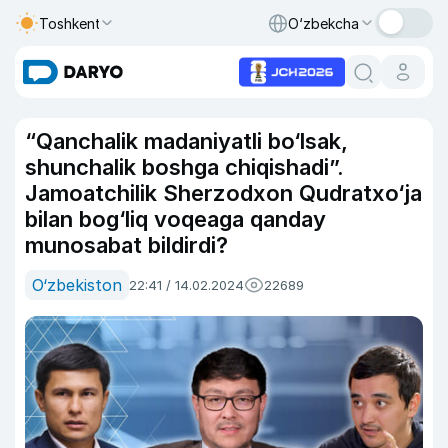
Toshkent
O‘zbekcha
“Qanchalik madaniyatli bo‘lsak,
shunchalik boshga chiqishadi”.
Jamoatchilik Sherzodxon Qudratxo‘ja
bilan bog‘liq voqeaga qanday
munosabat bildirdi?
O‘zbekiston
22:41 / 14.02.2024
22689