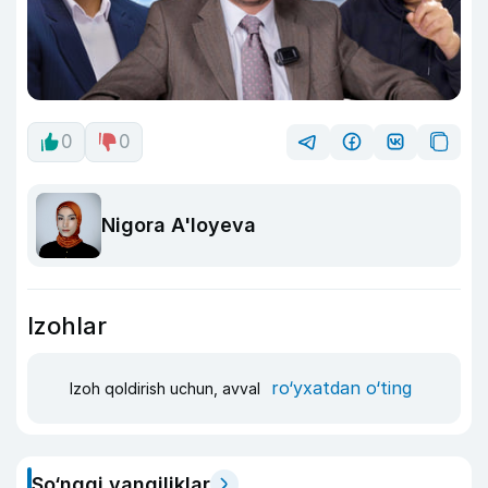
0
0
Nigora A'loyeva
Izohlar
ro‘yxatdan o‘ting
Izoh qoldirish uchun, avval
So‘nggi yangiliklar