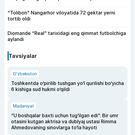
“Tolibon” Nangarhor viloyatida 72 gektar yerni
tortib oldi
Diomande “Real” tarixidagi eng qimmat futbolchiga
aylandi
Tavsiyalar
O‘zbekiston
Toshkentda o‘pirilib tushgan yo‘l qurilishi bo‘yicha
6 kishiga sud hukmi o‘qildi
Madaniyat
“U boshqalar baxti uchun tug‘ilgan edi”. Bir umr
otasini kutgan aktrisa va dublyaj ustasi Rimma
Ahmedovaning sinovlarga to‘la hayoti