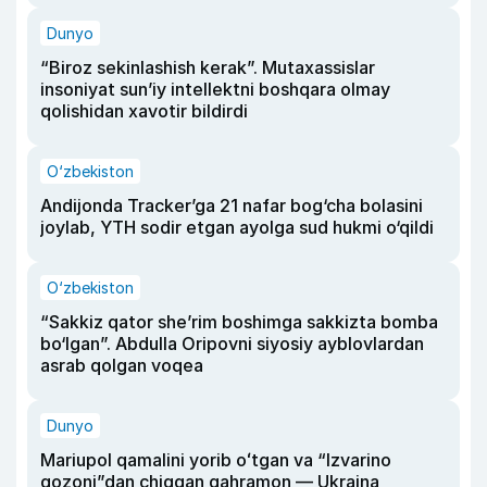
Dunyo
“Biroz sekinlashish kerak”. Mutaxassislar
insoniyat sun’iy intellektni boshqara olmay
qolishidan xavotir bildirdi
O‘zbekiston
Andijonda Tracker’ga 21 nafar bog‘cha bolasini
joylab, YTH sodir etgan ayolga sud hukmi o‘qildi
O‘zbekiston
“Sakkiz qator she’rim boshimga sakkizta bomba
bo‘lgan”. Abdulla Oripovni siyosiy ayblovlardan
asrab qolgan voqea
Dunyo
Mariupol qamalini yorib oʻtgan va “Izvarino
qozoni”dan chiqqan qahramon — Ukraina