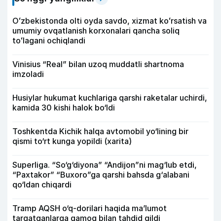
Oʻzbekistonda olti oyda savdo, xizmat koʻrsatish va
umumiy ovqatlanish korxonalari qancha soliq
toʻlagani ochiqlandi
Vinisius “Real” bilan uzoq muddatli shartnoma
imzoladi
Husiylar hukumat kuchlariga qarshi raketalar uchirdi,
kamida 30 kishi halok bo‘ldi
Toshkentda Kichik halqa avtomobil yo‘lining bir
qismi to‘rt kunga yopildi (xarita)
Superliga. “So‘g‘diyona” “Andijon”ni mag‘lub etdi,
“Paxtakor” “Buxoro”ga qarshi bahsda g‘alabani
qo‘ldan chiqardi
Tramp AQSH o‘q-dorilari haqida ma’lumot
tarqatganlarga qamoq bilan tahdid qildi