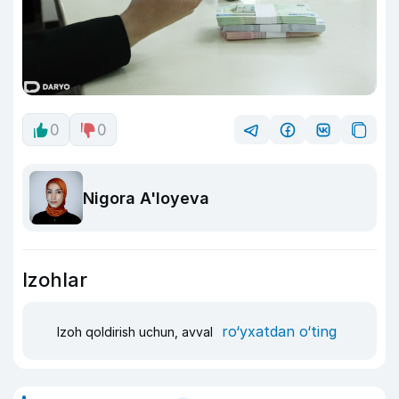
0
0
Nigora A'loyeva
Izohlar
ro‘yxatdan o‘ting
Izoh qoldirish uchun, avval