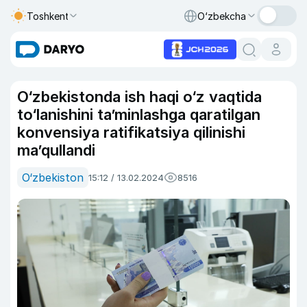
Toshkent
O‘zbekcha
O‘zbekistonda ish haqi o‘z vaqtida
to‘lanishini taʼminlashga qaratilgan
konvensiya ratifikatsiya qilinishi
maʼqullandi
O‘zbekiston
15:12 / 13.02.2024
8516