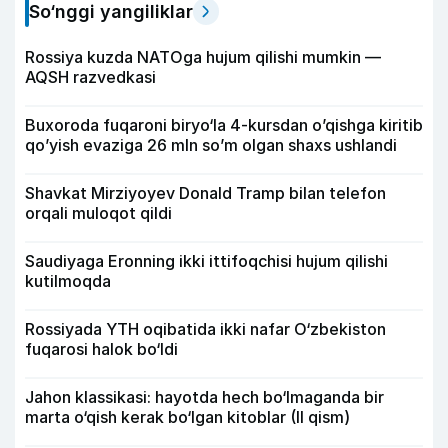
So‘nggi yangiliklar
Rossiya kuzda NATOga hujum qilishi mumkin —
AQSH razvedkasi
Buxoroda fuqaroni biryo‘la 4-kursdan o’qishga kiritib
qo’yish evaziga 26 mln so’m olgan shaxs ushlandi
Shavkat Mirziyoyev Donald Tramp bilan telefon
orqali muloqot qildi
Saudiyaga Eronning ikki ittifoqchisi hujum qilishi
kutilmoqda
Rossiyada YTH oqibatida ikki nafar O‘zbekiston
fuqarosi halok bo‘ldi
Jahon klassikasi: hayotda hech bo‘lmaganda bir
marta o‘qish kerak bo‘lgan kitoblar (II qism)