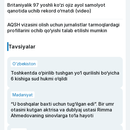
Britaniyalik 97 yoshli ko‘zi ojiz ayol samolyot
qanotida uchib rekord o‘rnatdi (video)
AQSH vizasini olish uchun jurnalistlar tarmoqlardagi
profillarini ochib qo‘yishi talab etilishi mumkin
Tavsiyalar
O‘zbekiston
Toshkentda o‘pirilib tushgan yo‘l qurilishi bo‘yicha
6 kishiga sud hukmi o‘qildi
Madaniyat
“U boshqalar baxti uchun tug‘ilgan edi”. Bir umr
otasini kutgan aktrisa va dublyaj ustasi Rimma
Ahmedovaning sinovlarga to‘la hayoti