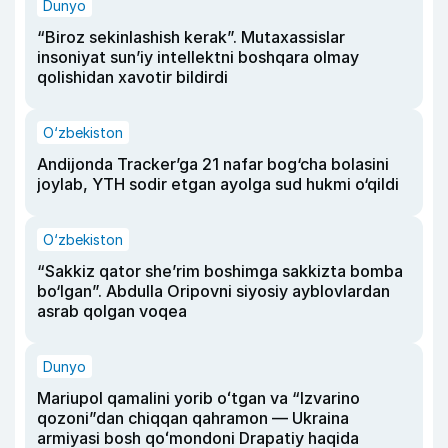
Dunyo
“Biroz sekinlashish kerak”. Mutaxassislar
insoniyat sun’iy intellektni boshqara olmay
qolishidan xavotir bildirdi
O‘zbekiston
Andijonda Tracker’ga 21 nafar bog‘cha bolasini
joylab, YTH sodir etgan ayolga sud hukmi o‘qildi
O‘zbekiston
“Sakkiz qator she’rim boshimga sakkizta bomba
bo‘lgan”. Abdulla Oripovni siyosiy ayblovlardan
asrab qolgan voqea
Dunyo
Mariupol qamalini yorib oʻtgan va “Izvarino
qozoni”dan chiqqan qahramon — Ukraina
armiyasi bosh qoʻmondoni Drapatiy haqida