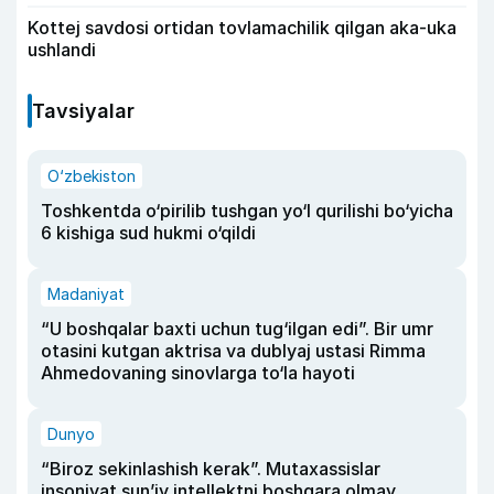
Kottej savdosi ortidan tovlamachilik qilgan aka-uka
ushlandi
Tavsiyalar
O‘zbekiston
Toshkentda o‘pirilib tushgan yo‘l qurilishi bo‘yicha
6 kishiga sud hukmi o‘qildi
Madaniyat
“U boshqalar baxti uchun tug‘ilgan edi”. Bir umr
otasini kutgan aktrisa va dublyaj ustasi Rimma
Ahmedovaning sinovlarga to‘la hayoti
Dunyo
“Biroz sekinlashish kerak”. Mutaxassislar
insoniyat sun’iy intellektni boshqara olmay