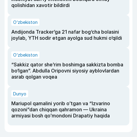
qolishidan xavotir bildirdi
O‘zbekiston
Andijonda Tracker’ga 21 nafar bog‘cha bolasini
joylab, YTH sodir etgan ayolga sud hukmi o‘qildi
O‘zbekiston
“Sakkiz qator she’rim boshimga sakkizta bomba
bo‘lgan”. Abdulla Oripovni siyosiy ayblovlardan
asrab qolgan voqea
Dunyo
Mariupol qamalini yorib oʻtgan va “Izvarino
qozoni”dan chiqqan qahramon — Ukraina
armiyasi bosh qoʻmondoni Drapatiy haqida