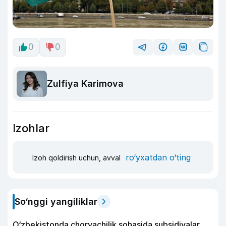
0
0
Zulfiya Karimova
Izohlar
ro‘yxatdan o‘ting
Izoh qoldirish uchun, avval
So‘nggi yangiliklar
O‘zbekistonda chorvachilik sohasida subsidiyalar