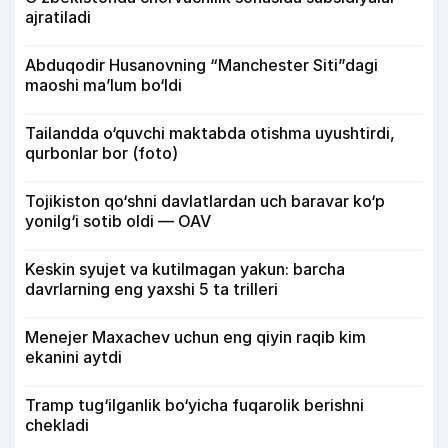
ajratiladi
Abduqodir Husanovning “Manchester Siti”dagi
maoshi ma’lum bo‘ldi
Tailandda o‘quvchi maktabda otishma uyushtirdi,
qurbonlar bor (foto)
Tojikiston qo‘shni davlatlardan uch baravar ko‘p
yonilg‘i sotib oldi — OAV
Keskin syujet va kutilmagan yakun: barcha
davrlarning eng yaxshi 5 ta trilleri
Menejer Maxachev uchun eng qiyin raqib kim
ekanini aytdi
Tramp tug‘ilganlik bo‘yicha fuqarolik berishni
chekladi