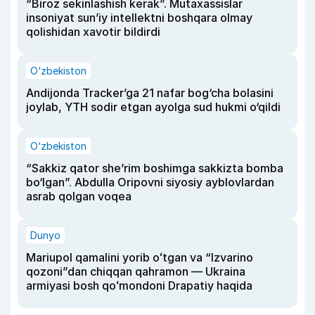
“Biroz sekinlashish kerak”. Mutaxassislar
insoniyat sun’iy intellektni boshqara olmay
qolishidan xavotir bildirdi
O‘zbekiston
Andijonda Tracker’ga 21 nafar bog‘cha bolasini
joylab, YTH sodir etgan ayolga sud hukmi o‘qildi
O‘zbekiston
“Sakkiz qator she’rim boshimga sakkizta bomba
bo‘lgan”. Abdulla Oripovni siyosiy ayblovlardan
asrab qolgan voqea
Dunyo
Mariupol qamalini yorib oʻtgan va “Izvarino
qozoni”dan chiqqan qahramon — Ukraina
armiyasi bosh qoʻmondoni Drapatiy haqida