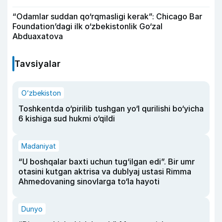
“Odamlar suddan qo‘rqmasligi kerak”: Chicago Bar
Foundation’dagi ilk o‘zbekistonlik Go‘zal
Abduaxatova
Tavsiyalar
O‘zbekiston
Toshkentda o‘pirilib tushgan yo‘l qurilishi bo‘yicha
6 kishiga sud hukmi o‘qildi
Madaniyat
“U boshqalar baxti uchun tug‘ilgan edi”. Bir umr
otasini kutgan aktrisa va dublyaj ustasi Rimma
Ahmedovaning sinovlarga to‘la hayoti
Dunyo