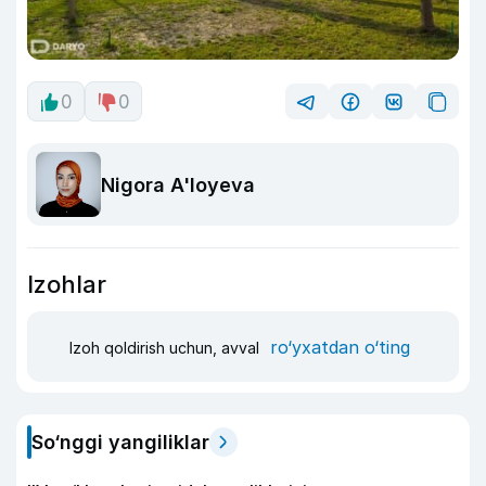
0
0
Nigora A'loyeva
Izohlar
ro‘yxatdan o‘ting
Izoh qoldirish uchun, avval
So‘nggi yangiliklar