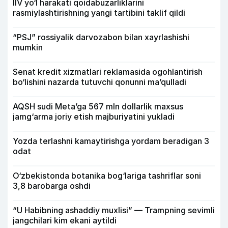
IIV yo‘l harakati qoidabuzarliklarini
rasmiylashtirishning yangi tartibini taklif qildi
“PSJ” rossiyalik darvozabon bilan xayrlashishi
mumkin
Senat kredit xizmatlari reklamasida ogohlantirish
bo‘lishini nazarda tutuvchi qonunni ma’qulladi
AQSH sudi Meta’ga 567 mln dollarlik maxsus
jamg‘arma joriy etish majburiyatini yukladi
Yozda terlashni kamaytirishga yordam beradigan 3
odat
O‘zbekistonda botanika bog‘lariga tashriflar soni
3,8 barobarga oshdi
“U Habibning ashaddiy muxlisi” — Trampning sevimli
jangchilari kim ekani aytildi