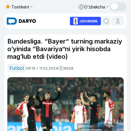
Toshkent
O‘zbekcha
Bundesliga. “Bayer” turning markaziy
o‘yinida “Bavariya”ni yirik hisobda
mag‘lub etdi (video)
Futbol
08:19 / 11.02.2024
8928