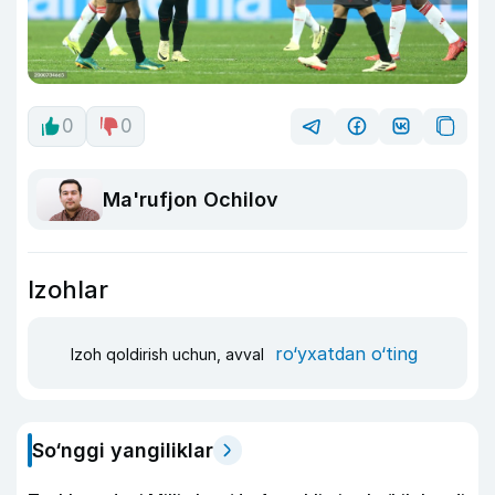
0
0
Ma'rufjon Ochilov
Izohlar
ro‘yxatdan o‘ting
Izoh qoldirish uchun, avval
So‘nggi yangiliklar