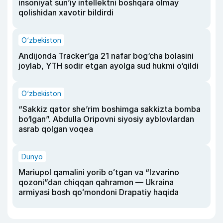
insoniyat sun’iy intellektni boshqara olmay
qolishidan xavotir bildirdi
O‘zbekiston
Andijonda Tracker’ga 21 nafar bog‘cha bolasini
joylab, YTH sodir etgan ayolga sud hukmi o‘qildi
O‘zbekiston
“Sakkiz qator she’rim boshimga sakkizta bomba
bo‘lgan”. Abdulla Oripovni siyosiy ayblovlardan
asrab qolgan voqea
Dunyo
Mariupol qamalini yorib oʻtgan va “Izvarino
qozoni”dan chiqqan qahramon — Ukraina
armiyasi bosh qoʻmondoni Drapatiy haqida