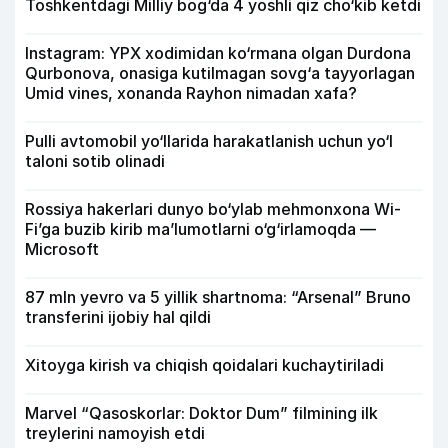
Toshkentdagi Milliy bog‘da 4 yoshli qiz cho‘kib ketdi
Instagram: YPX xodimidan ko‘rmana olgan Durdona
Qurbonova, onasiga kutilmagan sovg‘a tayyorlagan
Umid vines, xonanda Rayhon nimadan xafa?
Pulli avtomobil yo‘llarida harakatlanish uchun yo‘l
taloni sotib olinadi
Rossiya hakerlari dunyo bo‘ylab mehmonxona Wi-
Fi’ga buzib kirib ma’lumotlarni o‘g‘irlamoqda —
Microsoft
87 mln yevro va 5 yillik shartnoma: “Arsenal” Bruno
transferini ijobiy hal qildi
Xitoyga kirish va chiqish qoidalari kuchaytiriladi
Marvel “Qasoskorlar: Doktor Dum” filmining ilk
treylerini namoyish etdi