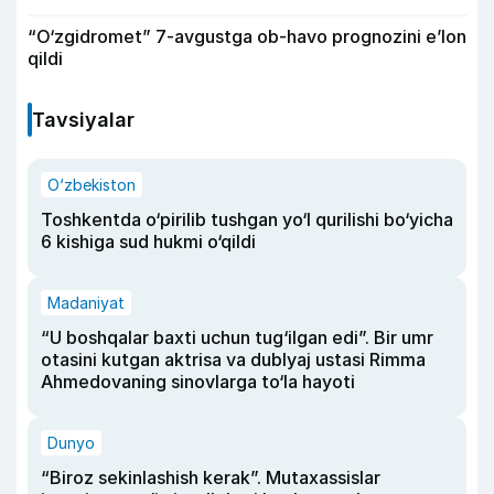
“O‘zgidromet” 7-avgustga ob-havo prognozini e’lon
qildi
Tavsiyalar
O‘zbekiston
Toshkentda o‘pirilib tushgan yo‘l qurilishi bo‘yicha
6 kishiga sud hukmi o‘qildi
Madaniyat
“U boshqalar baxti uchun tug‘ilgan edi”. Bir umr
otasini kutgan aktrisa va dublyaj ustasi Rimma
Ahmedovaning sinovlarga to‘la hayoti
Dunyo
“Biroz sekinlashish kerak”. Mutaxassislar