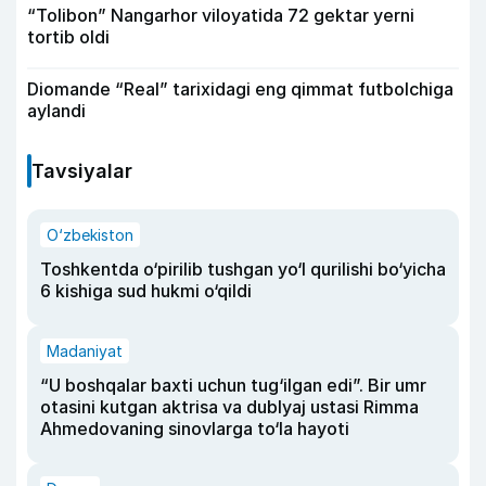
“Tolibon” Nangarhor viloyatida 72 gektar yerni
tortib oldi
Diomande “Real” tarixidagi eng qimmat futbolchiga
aylandi
Tavsiyalar
O‘zbekiston
Toshkentda o‘pirilib tushgan yo‘l qurilishi bo‘yicha
6 kishiga sud hukmi o‘qildi
Madaniyat
“U boshqalar baxti uchun tug‘ilgan edi”. Bir umr
otasini kutgan aktrisa va dublyaj ustasi Rimma
Ahmedovaning sinovlarga to‘la hayoti