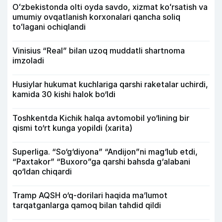
Oʻzbekistonda olti oyda savdo, xizmat koʻrsatish va
umumiy ovqatlanish korxonalari qancha soliq
toʻlagani ochiqlandi
Vinisius “Real” bilan uzoq muddatli shartnoma
imzoladi
Husiylar hukumat kuchlariga qarshi raketalar uchirdi,
kamida 30 kishi halok bo‘ldi
Toshkentda Kichik halqa avtomobil yo‘lining bir
qismi to‘rt kunga yopildi (xarita)
Superliga. “So‘g‘diyona” “Andijon”ni mag‘lub etdi,
“Paxtakor” “Buxoro”ga qarshi bahsda g‘alabani
qo‘ldan chiqardi
Tramp AQSH o‘q-dorilari haqida ma’lumot
tarqatganlarga qamoq bilan tahdid qildi