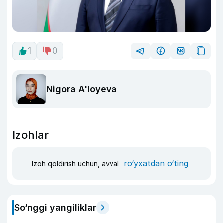
1
0
Nigora A'loyeva
Izohlar
ro‘yxatdan o‘ting
Izoh qoldirish uchun, avval
So‘nggi yangiliklar