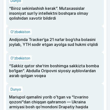
Dunyo
“Biroz sekinlashish kerak”. Mutaxassislar
insoniyat sun’iy intellektni boshqara olmay
qolishidan xavotir bildirdi
O‘zbekiston
Andijonda Tracker’ga 21 nafar bog‘cha bolasini
joylab, YTH sodir etgan ayolga sud hukmi o‘qildi
O‘zbekiston
“Sakkiz qator she’rim boshimga sakkizta bomba
bo‘lgan”. Abdulla Oripovni siyosiy ayblovlardan
asrab qolgan voqea
Dunyo
Mariupol qamalini yorib oʻtgan va “Izvarino
qozoni”dan chiqqan qahramon — Ukraina
armiyasi bosh qoʻmondoni Drapatiy haqida