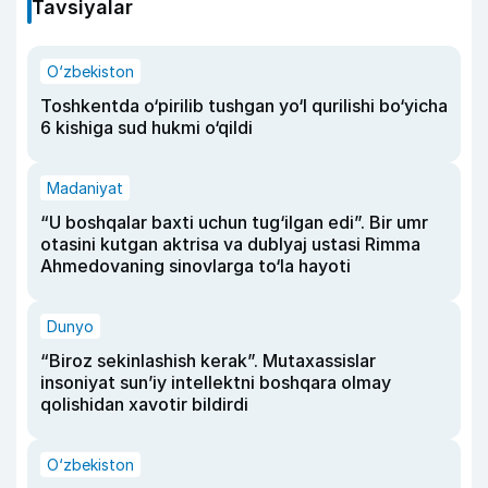
Tavsiyalar
O‘zbekiston
Toshkentda o‘pirilib tushgan yo‘l qurilishi bo‘yicha
6 kishiga sud hukmi o‘qildi
Madaniyat
“U boshqalar baxti uchun tug‘ilgan edi”. Bir umr
otasini kutgan aktrisa va dublyaj ustasi Rimma
Ahmedovaning sinovlarga to‘la hayoti
Dunyo
“Biroz sekinlashish kerak”. Mutaxassislar
insoniyat sun’iy intellektni boshqara olmay
qolishidan xavotir bildirdi
O‘zbekiston