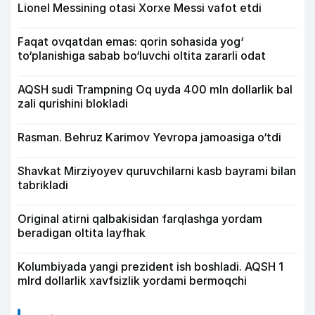
Lionel Messining otasi Xorxe Messi vafot etdi
Faqat ovqatdan emas: qorin sohasida yog‘
to‘planishiga sabab bo‘luvchi oltita zararli odat
AQSH sudi Trampning Oq uyda 400 mln dollarlik bal
zali qurishini blokladi
Rasman. Behruz Karimov Yevropa jamoasiga o‘tdi
Shavkat Mirziyoyev quruvchilarni kasb bayrami bilan
tabrikladi
Original atirni qalbakisidan farqlashga yordam
beradigan oltita layfhak
Kolumbiyada yangi prezident ish boshladi. AQSH 1
mlrd dollarlik xavfsizlik yordami bermoqchi