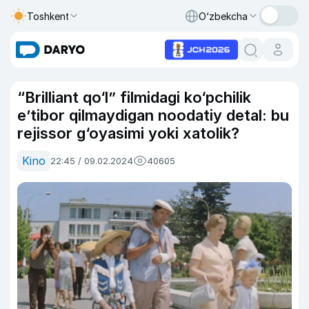
Toshkent
O‘zbekcha
“Brilliant qo‘l” filmidagi ko‘pchilik
eʼtibor qilmaydigan noodatiy detal: bu
rejissor g‘oyasimi yoki xatolik?
Kino
22:45 / 09.02.2024
40605