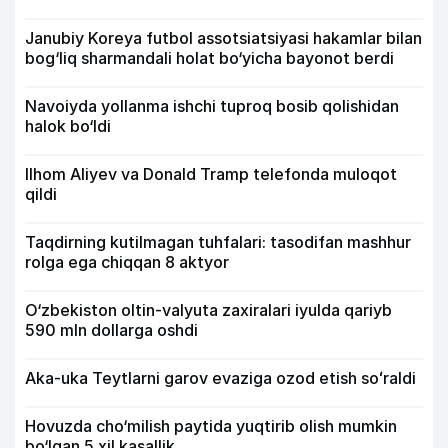
Janubiy Koreya futbol assotsiatsiyasi hakamlar bilan
bog‘liq sharmandali holat bo‘yicha bayonot berdi
Navoiyda yollanma ishchi tuproq bosib qolishidan
halok bo‘ldi
Ilhom Aliyev va Donald Tramp telefonda muloqot
qildi
Taqdirning kutilmagan tuhfalari: tasodifan mashhur
rolga ega chiqqan 8 aktyor
O‘zbekiston oltin-valyuta zaxiralari iyulda qariyb
590 mln dollarga oshdi
Aka-uka Teytlarni garov evaziga ozod etish soʻraldi
Hovuzda cho‘milish paytida yuqtirib olish mumkin
bo‘lgan 5 xil kasallik