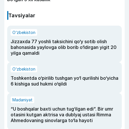
Tavsiyalar
O‘zbekiston
Jizzaxda 77 yoshli taksichini qo‘y sotib olish
bahonasida yaylovga olib borib o‘ldirgan yigit 20
yilga qamaldi
O‘zbekiston
Toshkentda o‘pirilib tushgan yo‘l qurilishi bo‘yicha
6 kishiga sud hukmi o‘qildi
Madaniyat
“U boshqalar baxti uchun tug‘ilgan edi”. Bir umr
otasini kutgan aktrisa va dublyaj ustasi Rimma
Ahmedovaning sinovlarga to‘la hayoti