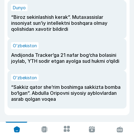
Dunyo
“Biroz sekinlashish kerak”. Mutaxassislar
insoniyat sun’iy intellektni boshqara olmay
qolishidan xavotir bildirdi
O‘zbekiston
Andijonda Tracker’ga 21 nafar bog‘cha bolasini
joylab, YTH sodir etgan ayolga sud hukmi o‘qildi
O‘zbekiston
“Sakkiz qator she’rim boshimga sakkizta bomba
bo‘lgan”. Abdulla Oripovni siyosiy ayblovlardan
asrab qolgan voqea