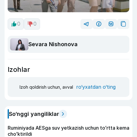
0
0
Sevara Nishonova
Izohlar
ro‘yxatdan o‘ting
Izoh qoldirish uchun, avval
So‘nggi yangiliklar
Ruminiyada AESga suv yetkazish uchun toʻrtta kema
choʻktirildi