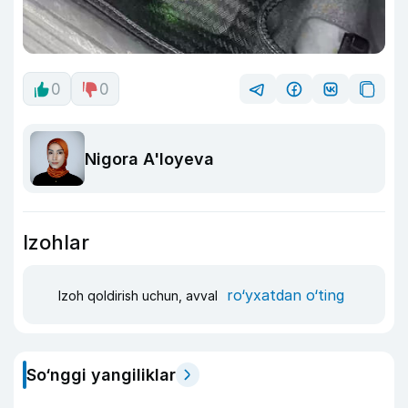
0
0
Nigora A'loyeva
Izohlar
ro‘yxatdan o‘ting
Izoh qoldirish uchun, avval
So‘nggi yangiliklar