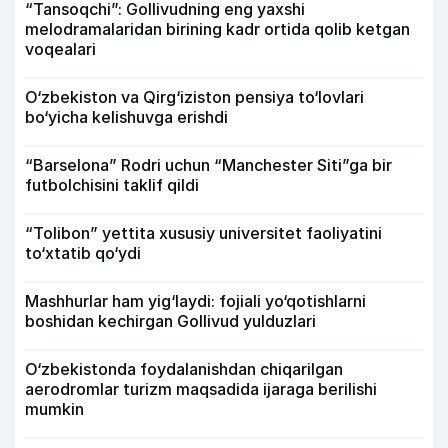
“Tansoqchi”: Gollivudning eng yaxshi
melodramalaridan birining kadr ortida qolib ketgan
voqealari
O‘zbekiston va Qirg‘iziston pensiya to‘lovlari
bo‘yicha kelishuvga erishdi
“Barselona” Rodri uchun “Manchester Siti”ga bir
futbolchisini taklif qildi
“Tolibon” yettita xususiy universitet faoliyatini
to‘xtatib qo‘ydi
Mashhurlar ham yig‘laydi: fojiali yo‘qotishlarni
boshidan kechirgan Gollivud yulduzlari
O‘zbekistonda foydalanishdan chiqarilgan
aerodromlar turizm maqsadida ijaraga berilishi
mumkin