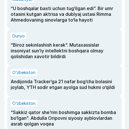
“U boshqalar baxti uchun tug‘ilgan edi”. Bir umr
otasini kutgan aktrisa va dublyaj ustasi Rimma
Ahmedovaning sinovlarga to‘la hayoti
Dunyo
“Biroz sekinlashish kerak”. Mutaxassislar
insoniyat sun’iy intellektni boshqara olmay
qolishidan xavotir bildirdi
O‘zbekiston
Andijonda Tracker’ga 21 nafar bog‘cha bolasini
joylab, YTH sodir etgan ayolga sud hukmi o‘qildi
O‘zbekiston
“Sakkiz qator she’rim boshimga sakkizta bomba
bo‘lgan”. Abdulla Oripovni siyosiy ayblovlardan
asrab qolgan voqea