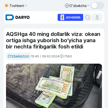
Toshkent
O‘zbekcha
AQSHga 40 ming dollarlik viza: okean
ortiga ishga yuborish bo‘yicha yana
bir nechta firibgarlik fosh etildi
O‘zbekiston
15:45 / 09.02.2024
7563