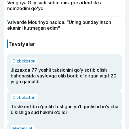
Vengriya Oliy sudi sobiq raisi prezidentlikka
nomzodini qoʻydi
Valverde Mourinyo haqida: “Uning bunday inson
ekanini kutmagan edim”
Tavsiyalar
O‘zbekiston
Jizzaxda 77 yoshli taksichini qo‘y sotib olish
bahonasida yaylovga olib borib o‘ldirgan yigit 20
yilga qamaldi
O‘zbekiston
Toshkentda o‘pirilib tushgan yo‘l qurilishi bo‘yicha
6 kishiga sud hukmi o‘qildi
Madaniyat