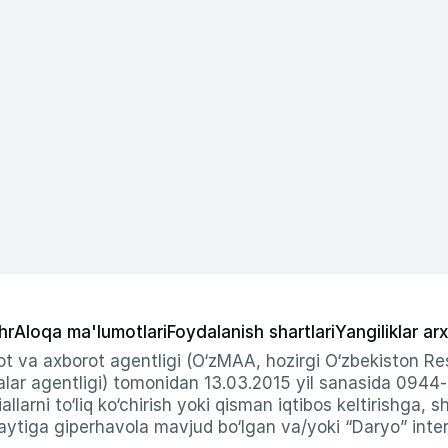
hr
Aloqa ma'lumotlari
Foydalanish shartlari
Yangiliklar arx
t va axborot agentligi (O‘zMAA, hozirgi O‘zbekiston Res
ar agentligi) tomonidan 13.03.2015 yil sanasida 0944
allarni to‘liq ko‘chirish yoki qisman iqtibos keltirishga, 
ytiga giperhavola mavjud bo‘lgan va/yoki “Daryo” intern