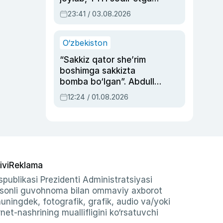
ayolga sud hukmi o‘qildi
23:41 / 03.08.2026
O‘zbekiston
“Sakkiz qator she’rim
boshimga sakkizta
bomba bo‘lgan”. Abdulla
Oripovni siyosiy
12:24 / 01.08.2026
ayblovlardan asrab
qolgan voqea
ivi
Reklama
publikasi Prezidenti Administratsiyasi
-sonli guvohnoma bilan ommaviy axborot
shuningdek, fotografik, grafik, audio va/yoki
et-nashrining muallifligini ko‘rsatuvchi