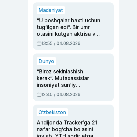
Madaniyat
“U boshqalar baxti uchun
tug‘ilgan edi”. Bir umr
otasini kutgan aktrisa va
dublyaj ustasi Rimma
13:55 / 04.08.2026
Ahmedovaning
sinovlarga to‘la hayoti
Dunyo
“Biroz sekinlashish
kerak”. Mutaxassislar
insoniyat sun’iy
intellektni boshqara
12:40 / 04.08.2026
olmay qolishidan xavotir
bildirdi
O‘zbekiston
Andijonda Tracker’ga 21
nafar bog‘cha bolasini
joylab, YTH sodir etgan