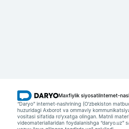
Maxfiylik siyosati
Internet-nas
“Daryo” internet-nashrining (O‘zbekiston matbuo
huzuridagi Axborot va ommaviy kommunikatsiyal
vositasi sifatida ro‘yxatga olingan. Matnli materi
videomateriallaridan foydalanishga “daryo.uz” sa