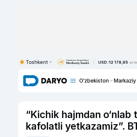
Toshkent
USD :
12 178,85
so'm
O‘zbekiston
Markaziy
“Kichik hajmdan o‘nlab 
kafolatli yetkazamiz”. 