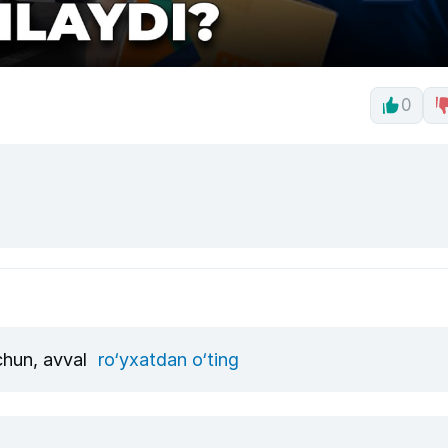
0
uchun, avval
ro‘yxatdan o‘ting