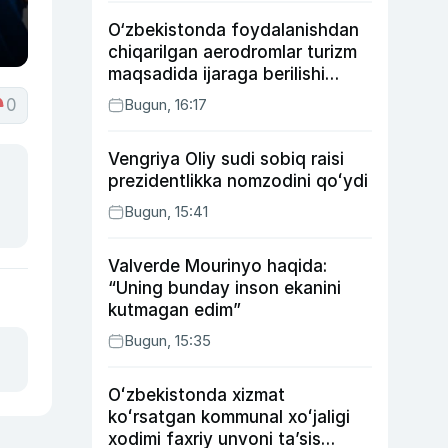
O‘zbekistonda foydalanishdan
chiqarilgan aerodromlar turizm
maqsadida ijaraga berilishi
mumkin
0
Bugun, 16:17
Vengriya Oliy sudi sobiq raisi
prezidentlikka nomzodini qoʻydi
Bugun, 15:41
Valverde Mourinyo haqida:
“Uning bunday inson ekanini
kutmagan edim”
Bugun, 15:35
Oʻzbekistonda xizmat
koʻrsatgan kommunal xoʻjaligi
xodimi faxriy unvoni taʼsis