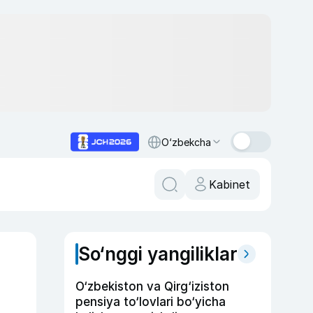
O‘zbekcha
Kabinet
So‘nggi yangiliklar
O‘zbekiston va Qirg‘iziston
pensiya to‘lovlari bo‘yicha