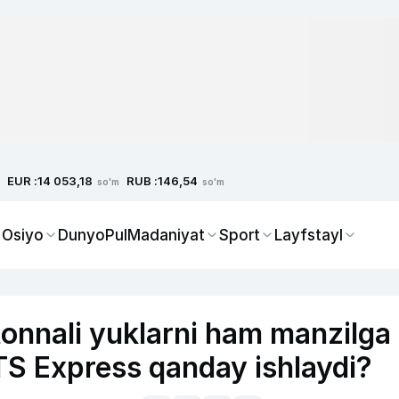
EUR :
RUB :
14 053,18
146,54
so'm
so'm
 Osiyo
Dunyo
Pul
Madaniyat
Sport
Layfstayl
tonnali yuklarni ham manzilga
BTS Express qanday ishlaydi?