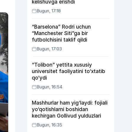
kelishuvga erishdi
Bugun, 17:18
“Barselona” Rodri uchun
“Manchester Siti”ga bir
futbolchisini taklif qildi
Bugun, 17:03
“Tolibon” yettita xususiy
universitet faoliyatini to‘xtatib
qo‘ydi
Bugun, 16:54
Mashhurlar ham yig‘laydi: fojiali
yo‘qotishlarni boshidan
kechirgan Gollivud yulduzlari
Bugun, 16:35