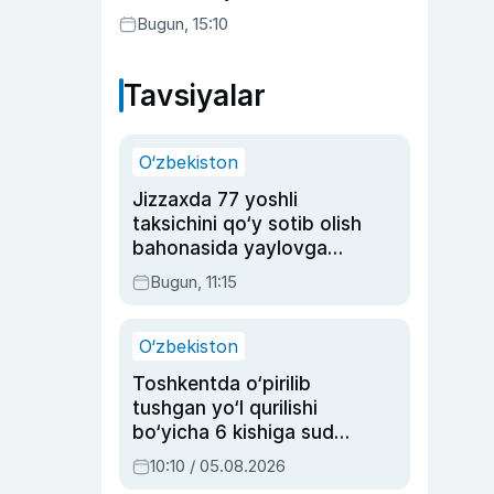
etilishi mumkin
Bugun, 15:10
Tavsiyalar
O‘zbekiston
Jizzaxda 77 yoshli
taksichini qo‘y sotib olish
bahonasida yaylovga
olib borib o‘ldirgan yigit
Bugun, 11:15
20 yilga qamaldi
O‘zbekiston
Toshkentda o‘pirilib
tushgan yo‘l qurilishi
bo‘yicha 6 kishiga sud
hukmi o‘qildi
10:10 / 05.08.2026