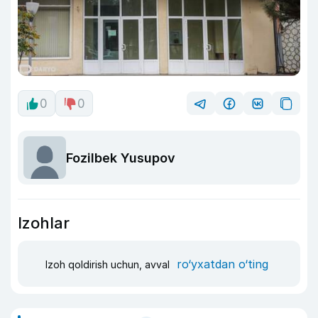
0
0
Fozilbek Yusupov
Izohlar
ro‘yxatdan o‘ting
Izoh qoldirish uchun, avval