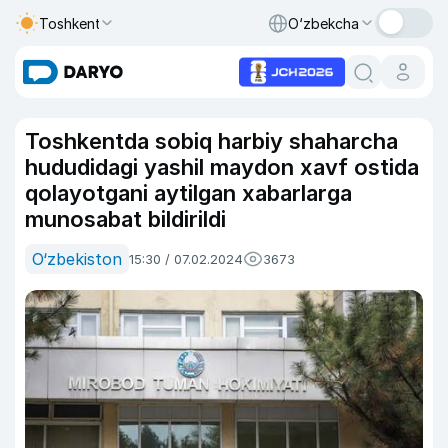
Toshkent
O‘zbekcha
Toshkentda sobiq harbiy shaharcha
hududidagi yashil maydon xavf ostida
qolayotgani aytilgan xabarlarga
munosabat bildirildi
O‘zbekiston
15:30 / 07.02.2024
3673