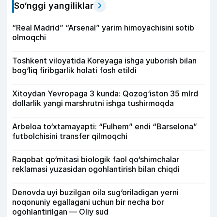
So‘nggi yangiliklar
“Real Madrid” “Arsenal” yarim himoyachisini sotib
olmoqchi
Toshkent viloyatida Koreyaga ishga yuborish bilan
bog‘liq firibgarlik holati fosh etildi
Xitoydan Yevropaga 3 kunda: Qozog‘iston 35 mlrd
dollarlik yangi marshrutni ishga tushirmoqda
Arbeloa to‘xtamayapti: “Fulhem” endi “Barselona”
futbolchisini transfer qilmoqchi
Raqobat qo‘mitasi biologik faol qo‘shimchalar
reklamasi yuzasidan ogohlantirish bilan chiqdi
Denovda uyi buzilgan oila sug‘oriladigan yerni
noqonuniy egallagani uchun bir necha bor
ogohlantirilgan — Oliy sud