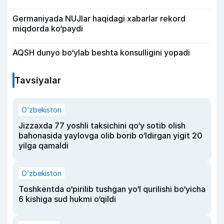
Germaniyada NUJlar haqidagi xabarlar rekord
miqdorda ko‘paydi
AQSH dunyo bo‘ylab beshta konsulligini yopadi
Tavsiyalar
O‘zbekiston
Jizzaxda 77 yoshli taksichini qo‘y sotib olish
bahonasida yaylovga olib borib o‘ldirgan yigit 20
yilga qamaldi
O‘zbekiston
Toshkentda o‘pirilib tushgan yo‘l qurilishi bo‘yicha
6 kishiga sud hukmi o‘qildi