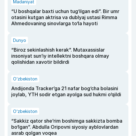
Madaniyat
“U boshqalar baxti uchun tug‘ilgan edi”. Bir umr
otasini kutgan aktrisa va dublyaj ustasi Rimma
Ahmedovaning sinovlarga to‘la hayoti
Dunyo
“Biroz sekinlashish kerak”. Mutaxassislar
insoniyat sun’iy intellektni boshqara olmay
qolishidan xavotir bildirdi
O‘zbekiston
Andijonda Tracker’ga 21 nafar bog‘cha bolasini
joylab, YTH sodir etgan ayolga sud hukmi o‘qildi
O‘zbekiston
“Sakkiz qator she’rim boshimga sakkizta bomba
bo‘lgan”. Abdulla Oripovni siyosiy ayblovlardan
asrab qolgan voqea