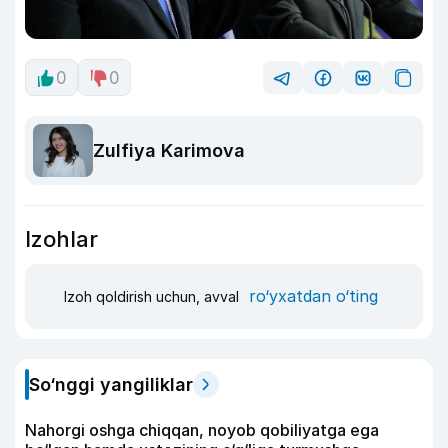
0
0
Zulfiya Karimova
Izohlar
ro‘yxatdan o‘ting
Izoh qoldirish uchun, avval
So‘nggi yangiliklar
Nahorgi oshga chiqqan, noyob qobiliyatga ega