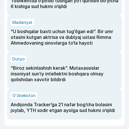
Toshkentda o‘pirilib tushgan yo‘l qurilishi bo‘yicha
6 kishiga sud hukmi o‘qildi
Madaniyat
“U boshqalar baxti uchun tug‘ilgan edi”. Bir umr
otasini kutgan aktrisa va dublyaj ustasi Rimma
Ahmedovaning sinovlarga to‘la hayoti
Dunyo
“Biroz sekinlashish kerak”. Mutaxassislar
insoniyat sun’iy intellektni boshqara olmay
qolishidan xavotir bildirdi
O‘zbekiston
Andijonda Tracker’ga 21 nafar bog‘cha bolasini
joylab, YTH sodir etgan ayolga sud hukmi o‘qildi