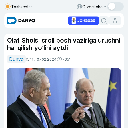
Toshkent
O‘zbekcha
Olaf Shols Isroil bosh vaziriga urushni
hal qilish yo‘lini aytdi
Dunyo
15:11 / 07.02.2024
7351