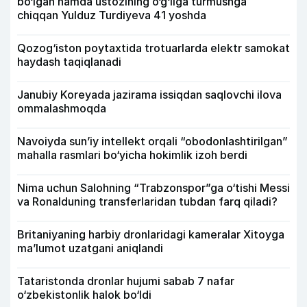
bo‘lgan hamda ustozining o‘g‘liga turmushga
chiqqan Yulduz Turdiyeva 41 yoshda
Qozog‘iston poytaxtida trotuarlarda elektr samokat
haydash taqiqlanadi
Janubiy Koreyada jazirama issiqdan saqlovchi ilova
ommalashmoqda
Navoiyda sun’iy intellekt orqali “obodonlashtirilgan”
mahalla rasmlari bo‘yicha hokimlik izoh berdi
Nima uchun Salohning “Trabzonspor”ga o‘tishi Messi
va Ronalduning transferlaridan tubdan farq qiladi?
Britaniyaning harbiy dronlaridagi kameralar Xitoyga
ma’lumot uzatgani aniqlandi
Tataristonda dronlar hujumi sabab 7 nafar
o‘zbekistonlik halok bo‘ldi