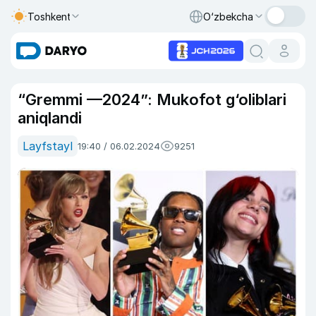
Toshkent
O‘zbekcha
“Gremmi —2024”: Mukofot g‘oliblari
aniqlandi
Layfstayl
19:40 / 06.02.2024
9251