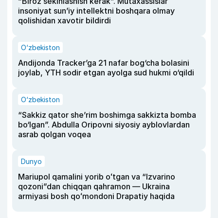
“Biroz sekinlashish kerak”. Mutaxassislar
insoniyat sun’iy intellektni boshqara olmay
qolishidan xavotir bildirdi
O‘zbekiston
Andijonda Tracker’ga 21 nafar bog‘cha bolasini
joylab, YTH sodir etgan ayolga sud hukmi o‘qildi
O‘zbekiston
“Sakkiz qator she’rim boshimga sakkizta bomba
bo‘lgan”. Abdulla Oripovni siyosiy ayblovlardan
asrab qolgan voqea
Dunyo
Mariupol qamalini yorib oʻtgan va “Izvarino
qozoni”dan chiqqan qahramon — Ukraina
armiyasi bosh qoʻmondoni Drapatiy haqida