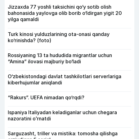
Jizzaxda 77 yoshli taksichini qo‘y sotib olish
bahonasida yaylovga olib borib o‘ldirgan yigit 20
yilga qamaldi
Turk kinosi yulduzlarining ota-onasi qanday
ko‘rinishda? (foto)
Rossiyaning 13 ta hududida migrantlar uchun
“Amina” ilovasi majburiy bo‘ladi
O‘zbekistondagi davlat tashkilotlari serverlariga
kiberhujumlar aniqlandi
“Rakurs”. UEFA nimadan qo‘rqdi?
Ispaniya Italiyadan keladiganlar uchun chegara
nazoratini oʻrnatdi
Sarguzasht, triller va mistika: tomosha qilishga