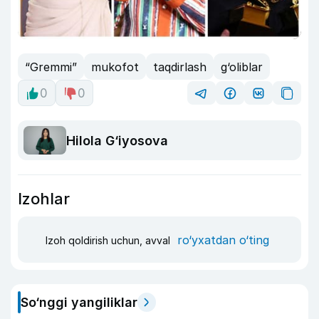
“Gremmi”
mukofot
taqdirlash
g‘oliblar
0
0
Hilola G‘iyosova
Izohlar
ro‘yxatdan o‘ting
Izoh qoldirish uchun, avval
So‘nggi yangiliklar