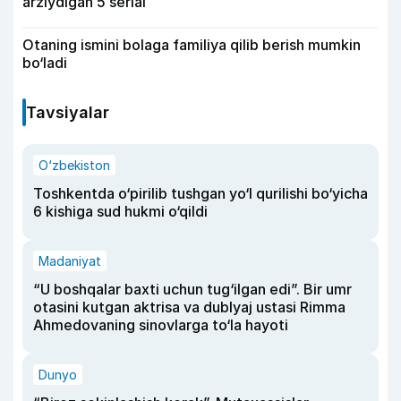
arziydigan 5 serial
Otaning ismini bolaga familiya qilib berish mumkin
bo‘ladi
Tavsiyalar
O‘zbekiston
Toshkentda o‘pirilib tushgan yo‘l qurilishi bo‘yicha
6 kishiga sud hukmi o‘qildi
Madaniyat
“U boshqalar baxti uchun tug‘ilgan edi”. Bir umr
otasini kutgan aktrisa va dublyaj ustasi Rimma
Ahmedovaning sinovlarga to‘la hayoti
Dunyo