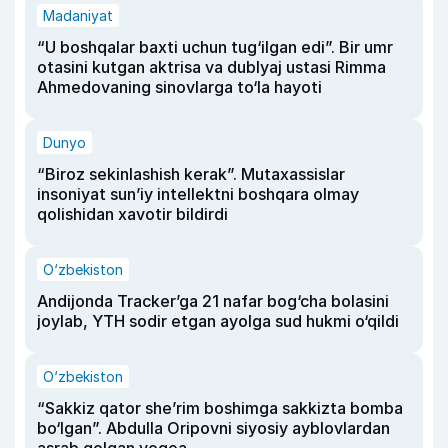
Madaniyat
“U boshqalar baxti uchun tug‘ilgan edi”. Bir umr
otasini kutgan aktrisa va dublyaj ustasi Rimma
Ahmedovaning sinovlarga to‘la hayoti
Dunyo
“Biroz sekinlashish kerak”. Mutaxassislar
insoniyat sun’iy intellektni boshqara olmay
qolishidan xavotir bildirdi
O‘zbekiston
Andijonda Tracker’ga 21 nafar bog‘cha bolasini
joylab, YTH sodir etgan ayolga sud hukmi o‘qildi
O‘zbekiston
“Sakkiz qator she’rim boshimga sakkizta bomba
bo‘lgan”. Abdulla Oripovni siyosiy ayblovlardan
asrab qolgan voqea