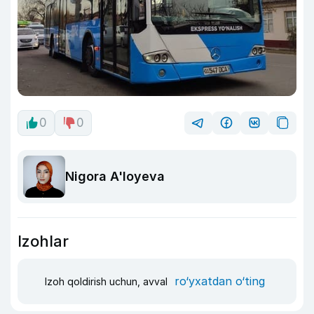
0
0
Nigora A'loyeva
Izohlar
ro‘yxatdan o‘ting
Izoh qoldirish uchun, avval