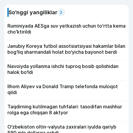
So‘nggi yangiliklar
Ruminiyada AESga suv yetkazish uchun toʻrtta kema
choʻktirildi
Janubiy Koreya futbol assotsiatsiyasi hakamlar bilan
bog‘liq sharmandali holat bo‘yicha bayonot berdi
Navoiyda yollanma ishchi tuproq bosib qolishidan
halok bo‘ldi
Ilhom Aliyev va Donald Tramp telefonda muloqot
qildi
Taqdirning kutilmagan tuhfalari: tasodifan mashhur
rolga ega chiqqan 8 aktyor
O‘zbekiston oltin-valyuta zaxiralari iyulda qariyb
590 mln dollarga oshdi