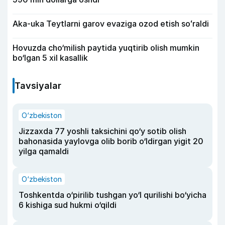
Aka-uka Teytlarni garov evaziga ozod etish soʻraldi
Hovuzda cho‘milish paytida yuqtirib olish mumkin
bo‘lgan 5 xil kasallik
Tavsiyalar
O‘zbekiston
Jizzaxda 77 yoshli taksichini qo‘y sotib olish
bahonasida yaylovga olib borib o‘ldirgan yigit 20
yilga qamaldi
O‘zbekiston
Toshkentda o‘pirilib tushgan yo‘l qurilishi bo‘yicha
6 kishiga sud hukmi o‘qildi