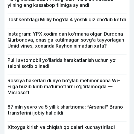
yilning eng kassabop filmiga aylandi
Toshkentdagi Milliy bog‘da 4 yoshli qiz cho‘kib ketdi
Instagram: YPX xodimidan ko‘rmana olgan Durdona
Qurbonova, onasiga kutilmagan sovg‘a tayyorlagan
Umid vines, xonanda Rayhon nimadan xafa?
Pulli avtomobil yo‘llarida harakatlanish uchun yo‘l
taloni sotib olinadi
Rossiya hakerlari dunyo bo‘ylab mehmonxona Wi-
Fi’ga buzib kirib ma’lumotlarni o‘g‘irlamoqda —
Microsoft
87 mln yevro va 5 yillik shartnoma: “Arsenal” Bruno
transferini ijobiy hal qildi
Xitoyga kirish va chiqish qoidalari kuchaytiriladi