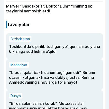
Marvel “Qasoskorlar: Doktor Dum” filmining ilk
treylerini namoyish etdi
Tavsiyalar
O‘zbekiston
Toshkentda o‘pirilib tushgan yo‘l qurilishi bo‘yicha
6 kishiga sud hukmi o‘qildi
Madaniyat
“U boshqalar baxti uchun tug‘ilgan edi”. Bir umr
otasini kutgan aktrisa va dublyaj ustasi Rimma
Ahmedovaning sinovlarga to‘la hayoti
Dunyo
“Biroz sekinlashish kerak”. Mutaxassislar
insoniyat sun’iy intellektni boshqara olmay