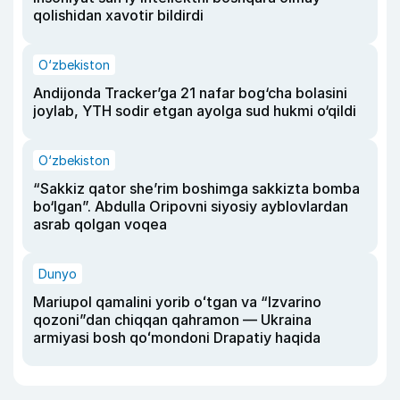
qolishidan xavotir bildirdi
O‘zbekiston
Andijonda Tracker’ga 21 nafar bog‘cha bolasini
joylab, YTH sodir etgan ayolga sud hukmi o‘qildi
O‘zbekiston
“Sakkiz qator she’rim boshimga sakkizta bomba
bo‘lgan”. Abdulla Oripovni siyosiy ayblovlardan
asrab qolgan voqea
Dunyo
Mariupol qamalini yorib oʻtgan va “Izvarino
qozoni”dan chiqqan qahramon — Ukraina
armiyasi bosh qoʻmondoni Drapatiy haqida