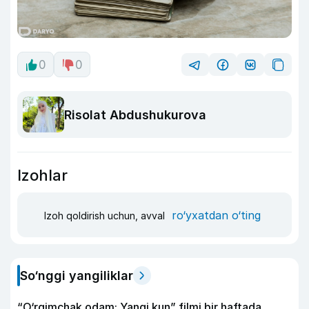
0
0
Risolat Abdushukurova
Izohlar
ro‘yxatdan o‘ting
Izoh qoldirish uchun, avval
So‘nggi yangiliklar
“O‘rgimchak odam: Yangi kun” filmi bir haftada