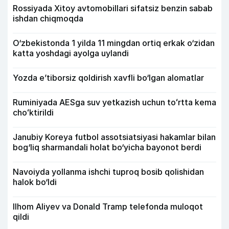
Rossiyada Xitoy avtomobillari sifatsiz benzin sabab
ishdan chiqmoqda
O‘zbekistonda 1 yilda 11 mingdan ortiq erkak o‘zidan
katta yoshdagi ayolga uylandi
Yozda e’tiborsiz qoldirish xavfli bo‘lgan alomatlar
Ruminiyada AESga suv yetkazish uchun toʻrtta kema
choʻktirildi
Janubiy Koreya futbol assotsiatsiyasi hakamlar bilan
bog‘liq sharmandali holat bo‘yicha bayonot berdi
Navoiyda yollanma ishchi tuproq bosib qolishidan
halok bo‘ldi
Ilhom Aliyev va Donald Tramp telefonda muloqot
qildi