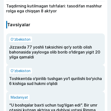
Taqdirning kutilmagan tuhfalari: tasodifan mashhur
rolga ega chiqqan 8 aktyor
Tavsiyalar
O‘zbekiston
Jizzaxda 77 yoshli taksichini qo‘y sotib olish
bahonasida yaylovga olib borib o‘ldirgan yigit 20
yilga qamaldi
O‘zbekiston
Toshkentda o‘pirilib tushgan yo‘l qurilishi bo‘yicha
6 kishiga sud hukmi o‘qildi
Madaniyat
“U boshqalar baxti uchun tug‘ilgan edi”. Bir umr
otasini kutgan aktrisa va dublyaj ustasi Rimma