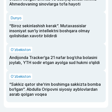
Ahmedovaning sinovlarga to‘la hayoti
Dunyo
“Biroz sekinlashish kerak”. Mutaxassislar
insoniyat sun’iy intellektni boshqara olmay
qolishidan xavotir bildirdi
O‘zbekiston
Andijonda Tracker’ga 21 nafar bog‘cha bolasini
joylab, YTH sodir etgan ayolga sud hukmi o‘qildi
O‘zbekiston
“Sakkiz qator she’rim boshimga sakkizta bomba
bo‘lgan”. Abdulla Oripovni siyosiy ayblovlardan
asrab qolgan voqea