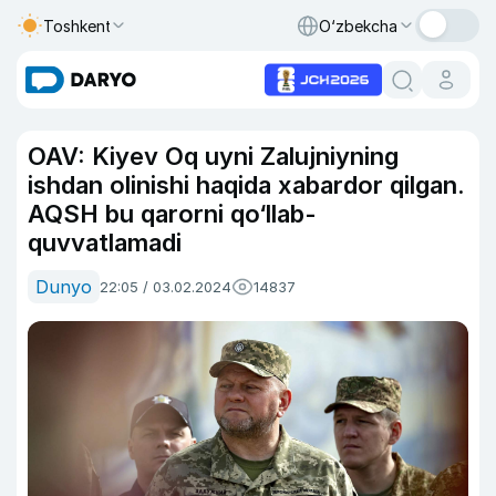
Toshkent
O‘zbekcha
OAV: Kiyev Oq uyni Zalujniyning
ishdan olinishi haqida xabardor qilgan.
AQSH bu qarorni qo‘llab-
quvvatlamadi
Dunyo
22:05 / 03.02.2024
14837