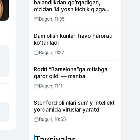
balandlikdan qo‘rqadigan,
o‘zidan 14 yosh kichik qizga
uylangan Yorqinxo‘ja Umarov
Bugun, 11:35
34 yoshda
Dam olish kunlari havo harorati
ko‘tariladi
Bugun, 11:27
Rodri “Barselona”ga o‘tishga
qaror qildi — manba
Bugun, 11:11
Stenford olimlari sun’iy intellekt
yordamida viruslar yaratdi
Bugun, 10:55
Tavsiyalar