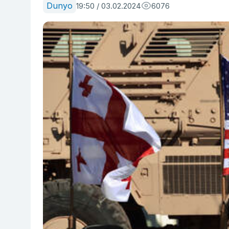
Dunyo
19:50 / 03.02.2024
6076