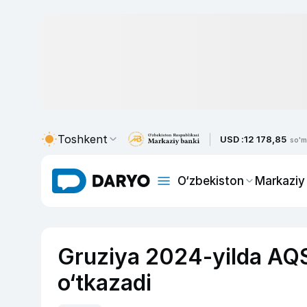
Toshkent
USD :
12 178,85
so'm
O‘zbekiston
Markaziy
Gruziya 2024-yilda AQS
o‘tkazadi