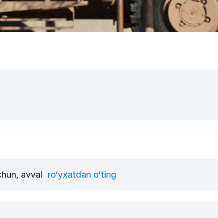
uchun, avval
ro‘yxatdan o‘ting