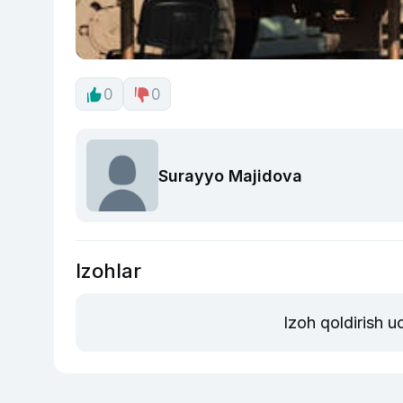
0
0
Surayyo Majidova
Izohlar
Izoh qoldirish 