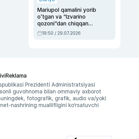
Mariupol qamalini yorib
oʻtgan va “Izvarino
qozoni”dan chiqqan
qahramon — Ukraina
19:50 / 29.07.2026
armiyasi bosh
qoʻmondoni Drapatiy
haqida
ivi
Reklama
publikasi Prezidenti Administratsiyasi
-sonli guvohnoma bilan ommaviy axborot
shuningdek, fotografik, grafik, audio va/yoki
et-nashrining muallifligini ko‘rsatuvchi