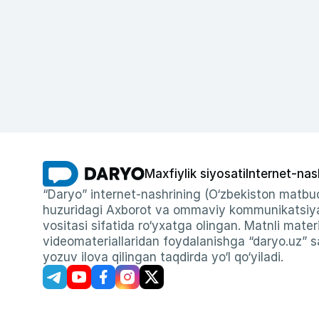
Maxfiylik siyosati
Internet-nas
“Daryo” internet-nashrining (O‘zbekiston matbuo
huzuridagi Axborot va ommaviy kommunikatsiyal
vositasi sifatida ro‘yxatga olingan. Matnli materi
videomateriallaridan foydalanishga “daryo.uz” sa
yozuv ilova qilingan taqdirda yo‘l qo‘yiladi.