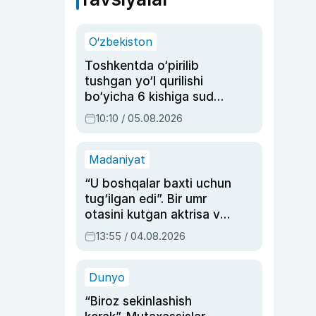
O‘zbekiston
Toshkentda o‘pirilib
tushgan yo‘l qurilishi
bo‘yicha 6 kishiga sud
hukmi o‘qildi
10:10 / 05.08.2026
Madaniyat
“U boshqalar baxti uchun
tug‘ilgan edi”. Bir umr
otasini kutgan aktrisa va
dublyaj ustasi Rimma
13:55 / 04.08.2026
Ahmedovaning
sinovlarga to‘la hayoti
Dunyo
“Biroz sekinlashish