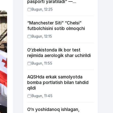
pasporti yaratiladi” —
Energetika vaziri
Bugun, 12:25
“Manchester Siti” “Chelsi”
futbolchisini sotib olmoqchi
Bugun, 12:15
O‘zbekistonda ilk bor test
rejimida aerologik shar uchirildi
Bugun, 11:55
AQSHda erkak samolyotda
bomba portlatish bilan tahdid
qildi
Bugun, 11:45
O‘n yoshidanoq ishlagan,