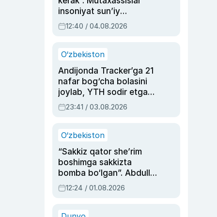
kerak”. Mutaxassislar
insoniyat sun’iy
intellektni boshqara
12:40 / 04.08.2026
olmay qolishidan xavotir
bildirdi
O‘zbekiston
Andijonda Tracker’ga 21
nafar bog‘cha bolasini
joylab, YTH sodir etgan
ayolga sud hukmi o‘qildi
23:41 / 03.08.2026
O‘zbekiston
“Sakkiz qator she’rim
boshimga sakkizta
bomba bo‘lgan”. Abdulla
Oripovni siyosiy
12:24 / 01.08.2026
ayblovlardan asrab
qolgan voqea
Dunyo