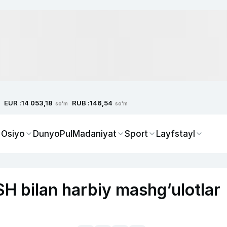
EUR :
RUB :
14 053,18
146,54
so'm
so'm
 Osiyo
Dunyo
Pul
Madaniyat
Sport
Layfstayl
H bilan harbiy mashg‘ulotlar