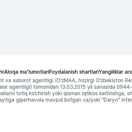
hr
Aloqa ma'lumotlari
Foydalanish shartlari
Yangiliklar arx
t va axborot agentligi (O‘zMAA, hozirgi O‘zbekiston Res
ar agentligi) tomonidan 13.03.2015 yil sanasida 0944
allarni to‘liq ko‘chirish yoki qisman iqtibos keltirishga, 
ytiga giperhavola mavjud bo‘lgan va/yoki “Daryo” intern