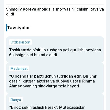
Shimoliy Koreya aholiga it sho‘rvasini ichishni tavsiya
qildi
Tavsiyalar
O‘zbekiston
Toshkentda o‘pirilib tushgan yo‘l qurilishi bo‘yicha
6 kishiga sud hukmi o‘qildi
Madaniyat
“U boshqalar baxti uchun tug‘ilgan edi”. Bir umr
otasini kutgan aktrisa va dublyaj ustasi Rimma
Ahmedovaning sinovlarga to‘la hayoti
Dunyo
“Biroz sekinlashish kerak”. Mutaxassislar