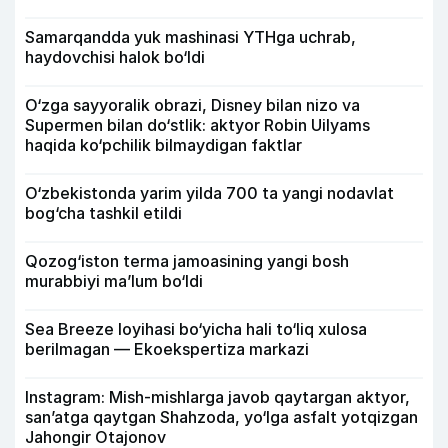
Samarqandda yuk mashinasi YTHga uchrab,
haydovchisi halok bo‘ldi
O‘zga sayyoralik obrazi, Disney bilan nizo va
Supermen bilan do‘stlik: aktyor Robin Uilyams
haqida ko‘pchilik bilmaydigan faktlar
O‘zbekistonda yarim yilda 700 ta yangi nodavlat
bog‘cha tashkil etildi
Qozog‘iston terma jamoasining yangi bosh
murabbiyi ma’lum bo‘ldi
Sea Breeze loyihasi bo‘yicha hali to‘liq xulosa
berilmagan — Ekoekspertiza markazi
Instagram: Mish-mishlarga javob qaytargan aktyor,
san’atga qaytgan Shahzoda, yo‘lga asfalt yotqizgan
Jahongir Otajonov