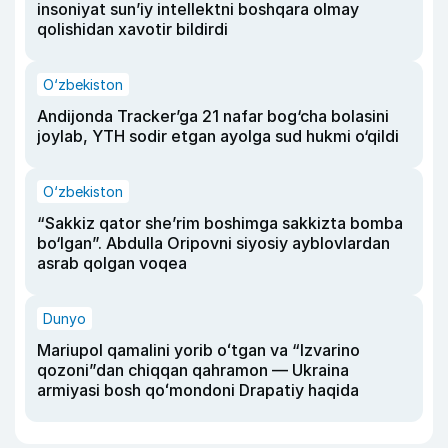
insoniyat sun’iy intellektni boshqara olmay
qolishidan xavotir bildirdi
O‘zbekiston
Andijonda Tracker’ga 21 nafar bog‘cha bolasini
joylab, YTH sodir etgan ayolga sud hukmi o‘qildi
O‘zbekiston
“Sakkiz qator she’rim boshimga sakkizta bomba
bo‘lgan”. Abdulla Oripovni siyosiy ayblovlardan
asrab qolgan voqea
Dunyo
Mariupol qamalini yorib oʻtgan va “Izvarino
qozoni”dan chiqqan qahramon — Ukraina
armiyasi bosh qoʻmondoni Drapatiy haqida