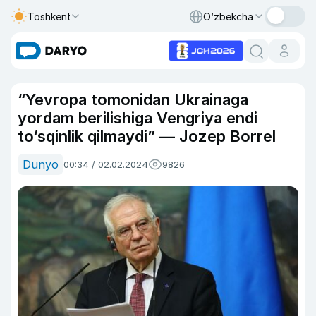
Toshkent
O‘zbekcha
“Yevropa tomonidan Ukrainaga
yordam berilishiga Vengriya endi
to‘sqinlik qilmaydi” — Jozep Borrel
Dunyo
00:34 / 02.02.2024
9826