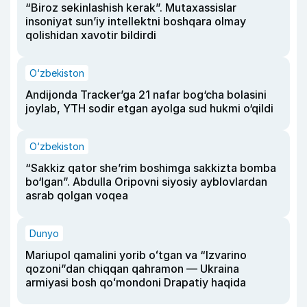
“Biroz sekinlashish kerak”. Mutaxassislar
insoniyat sun’iy intellektni boshqara olmay
qolishidan xavotir bildirdi
O‘zbekiston
Andijonda Tracker’ga 21 nafar bog‘cha bolasini
joylab, YTH sodir etgan ayolga sud hukmi o‘qildi
O‘zbekiston
“Sakkiz qator she’rim boshimga sakkizta bomba
bo‘lgan”. Abdulla Oripovni siyosiy ayblovlardan
asrab qolgan voqea
Dunyo
Mariupol qamalini yorib oʻtgan va “Izvarino
qozoni”dan chiqqan qahramon — Ukraina
armiyasi bosh qoʻmondoni Drapatiy haqida