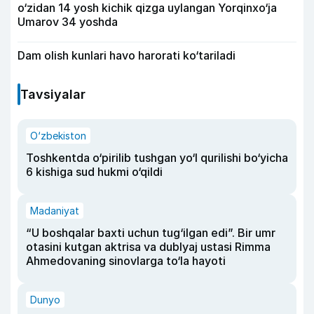
o‘zidan 14 yosh kichik qizga uylangan Yorqinxo‘ja
Umarov 34 yoshda
Dam olish kunlari havo harorati ko‘tariladi
Tavsiyalar
O‘zbekiston
Toshkentda o‘pirilib tushgan yo‘l qurilishi bo‘yicha
6 kishiga sud hukmi o‘qildi
Madaniyat
“U boshqalar baxti uchun tug‘ilgan edi”. Bir umr
otasini kutgan aktrisa va dublyaj ustasi Rimma
Ahmedovaning sinovlarga to‘la hayoti
Dunyo