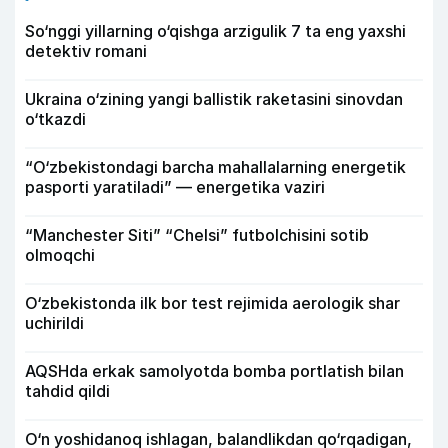
So‘nggi yillarning o‘qishga arzigulik 7 ta eng yaxshi
detektiv romani
Ukraina o‘zining yangi ballistik raketasini sinovdan
o‘tkazdi
“O‘zbekistondagi barcha mahallalarning energetik
pasporti yaratiladi” — energetika vaziri
“Manchester Siti” “Chelsi” futbolchisini sotib
olmoqchi
O‘zbekistonda ilk bor test rejimida aerologik shar
uchirildi
AQSHda erkak samolyotda bomba portlatish bilan
tahdid qildi
O‘n yoshidanoq ishlagan, balandlikdan qo‘rqadigan,