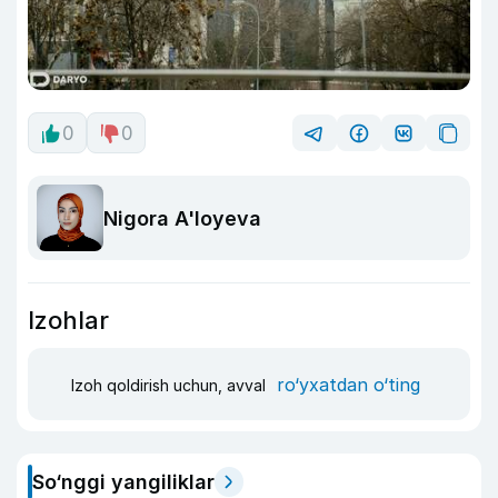
0
0
Nigora A'loyeva
Izohlar
ro‘yxatdan o‘ting
Izoh qoldirish uchun, avval
So‘nggi yangiliklar