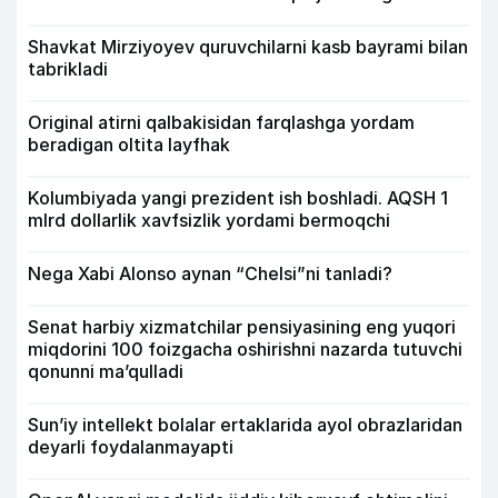
Shavkat Mirziyoyev quruvchilarni kasb bayrami bilan
tabrikladi
Original atirni qalbakisidan farqlashga yordam
beradigan oltita layfhak
Kolumbiyada yangi prezident ish boshladi. AQSH 1
mlrd dollarlik xavfsizlik yordami bermoqchi
Nega Xabi Alonso aynan “Chelsi”ni tanladi?
Senat harbiy xizmatchilar pensiyasining eng yuqori
miqdorini 100 foizgacha oshirishni nazarda tutuvchi
qonunni ma’qulladi
Sun’iy intellekt bolalar ertaklarida ayol obrazlaridan
deyarli foydalanmayapti