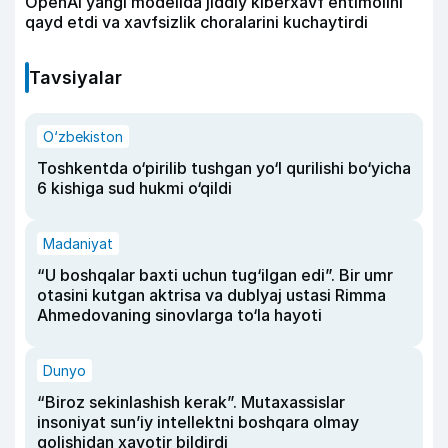
OpenAI yangi modelida jiddiy kiberxavf ehtimolini
qayd etdi va xavfsizlik choralarini kuchaytirdi
Tavsiyalar
O‘zbekiston
Toshkentda o‘pirilib tushgan yo‘l qurilishi bo‘yicha
6 kishiga sud hukmi o‘qildi
Madaniyat
“U boshqalar baxti uchun tug‘ilgan edi”. Bir umr
otasini kutgan aktrisa va dublyaj ustasi Rimma
Ahmedovaning sinovlarga to‘la hayoti
Dunyo
“Biroz sekinlashish kerak”. Mutaxassislar
insoniyat sun’iy intellektni boshqara olmay
qolishidan xavotir bildirdi