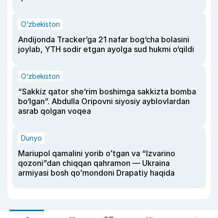
O‘zbekiston
Andijonda Tracker’ga 21 nafar bog‘cha bolasini
joylab, YTH sodir etgan ayolga sud hukmi o‘qildi
O‘zbekiston
“Sakkiz qator she’rim boshimga sakkizta bomba
bo‘lgan”. Abdulla Oripovni siyosiy ayblovlardan
asrab qolgan voqea
Dunyo
Mariupol qamalini yorib oʻtgan va “Izvarino
qozoni”dan chiqqan qahramon — Ukraina
armiyasi bosh qoʻmondoni Drapatiy haqida