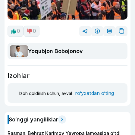
0
0
Yoqubjon Bobojonov
Izohlar
ro‘yxatdan o‘ting
Izoh qoldirish uchun, avval
So‘nggi yangiliklar
Rasman. Behruz Karimov Yevropa jamoasiga o‘tdi