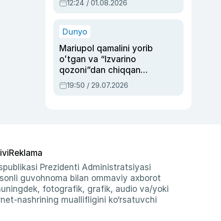
12:24 / 01.08.2026
ayblovlardan asrab
qolgan voqea
Dunyo
Mariupol qamalini yorib
oʻtgan va “Izvarino
qozoni”dan chiqqan
qahramon — Ukraina
19:50 / 29.07.2026
armiyasi bosh
qoʻmondoni Drapatiy
haqida
ivi
Reklama
publikasi Prezidenti Administratsiyasi
-sonli guvohnoma bilan ommaviy axborot
shuningdek, fotografik, grafik, audio va/yoki
et-nashrining muallifligini ko‘rsatuvchi