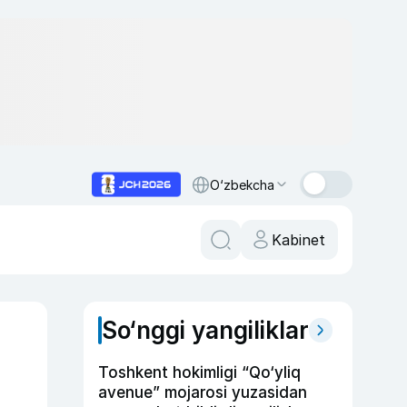
O‘zbekcha
Kabinet
So‘nggi yangiliklar
Toshkent hokimligi “Qo‘yliq
avenue” mojarosi yuzasidan