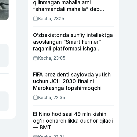
qilinmagan mahallalarni
“sharmandali mahalla” deb
belgilash boshlandi
Kecha, 23:15
O‘zbekistonda sun‘iy intellektga
asoslangan “Smart Fermer”
raqamli platformasi ishga
tushiriladi
Kecha, 23:05
FIFA prezidenti saylovda yutish
uchun JCH-2030 finalini
Marokashga topshirmoqchi
Kecha, 22:35
El Nino hodisasi 49 mln kishini
og‘ir ocharchilikka duchor qiladi
— BMT
Kecha, 22:24