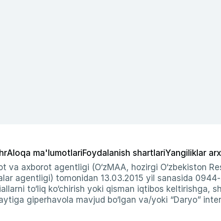
hr
Aloqa ma'lumotlari
Foydalanish shartlari
Yangiliklar arx
t va axborot agentligi (O‘zMAA, hozirgi O‘zbekiston Res
ar agentligi) tomonidan 13.03.2015 yil sanasida 0944
allarni to‘liq ko‘chirish yoki qisman iqtibos keltirishga, 
ytiga giperhavola mavjud bo‘lgan va/yoki “Daryo” intern