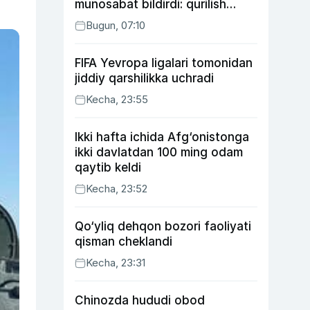
munosabat bildirdi: qurilish
ishlarining 53 foizi yakunlangan
Bugun, 07:10
FIFA Yevropa ligalari tomonidan
jiddiy qarshilikka uchradi
Kecha, 23:55
Ikki hafta ichida Afg‘onistonga
ikki davlatdan 100 ming odam
qaytib keldi
Kecha, 23:52
Qo‘yliq dehqon bozori faoliyati
qisman cheklandi
Kecha, 23:31
Chinozda hududi obod