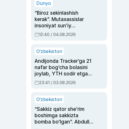
Dunyo
“Biroz sekinlashish
kerak”. Mutaxassislar
insoniyat sun’iy
intellektni boshqara
12:40 / 04.08.2026
olmay qolishidan xavotir
bildirdi
O‘zbekiston
Andijonda Tracker’ga 21
nafar bog‘cha bolasini
joylab, YTH sodir etgan
ayolga sud hukmi o‘qildi
23:41 / 03.08.2026
O‘zbekiston
“Sakkiz qator she’rim
boshimga sakkizta
bomba bo‘lgan”. Abdulla
Oripovni siyosiy