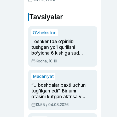
Tavsiyalar
O‘zbekiston
Toshkentda o‘pirilib
tushgan yo‘l qurilishi
bo‘yicha 6 kishiga sud
hukmi o‘qildi
Kecha, 10:10
Madaniyat
“U boshqalar baxti uchun
tug‘ilgan edi”. Bir umr
otasini kutgan aktrisa va
dublyaj ustasi Rimma
13:55 / 04.08.2026
Ahmedovaning
sinovlarga to‘la hayoti