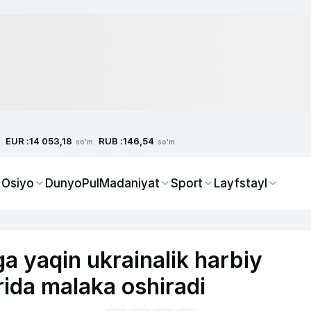
EUR :
RUB :
14 053,18
146,54
so'm
so'm
 Osiyo
Dunyo
Pul
Madaniyat
Sport
Layfstayl
a yaqin ukrainalik harbiy
arida malaka oshiradi