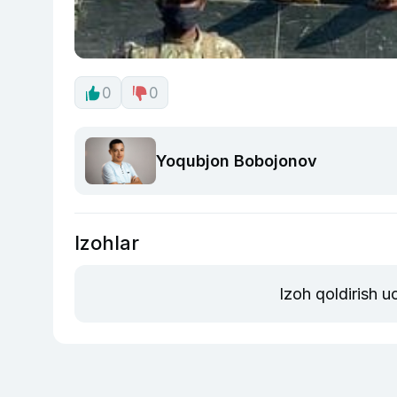
0
0
Yoqubjon Bobojonov
Izohlar
Izoh qoldirish 