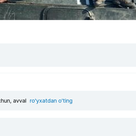
uchun, avval
ro‘yxatdan o‘ting