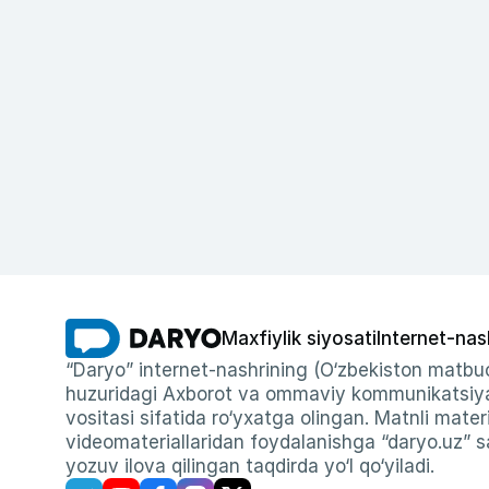
Maxfiylik siyosati
Internet-nas
“Daryo” internet-nashrining (O‘zbekiston matbuo
huzuridagi Axborot va ommaviy kommunikatsiyal
vositasi sifatida ro‘yxatga olingan. Matnli materi
videomateriallaridan foydalanishga “daryo.uz” sa
yozuv ilova qilingan taqdirda yo‘l qo‘yiladi.