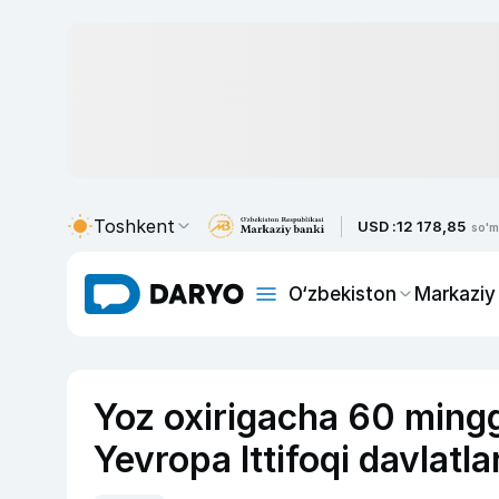
Toshkent
USD :
12 178,85
so'm
O‘zbekiston
Markaziy
Yoz oxirigacha 60 mingg
Yevropa Ittifoqi davlatl