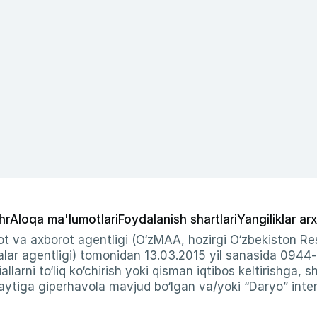
hr
Aloqa ma'lumotlari
Foydalanish shartlari
Yangiliklar arx
t va axborot agentligi (O‘zMAA, hozirgi O‘zbekiston Res
ar agentligi) tomonidan 13.03.2015 yil sanasida 0944
allarni to‘liq ko‘chirish yoki qisman iqtibos keltirishga, 
ytiga giperhavola mavjud bo‘lgan va/yoki “Daryo” intern