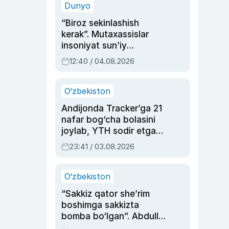
Dunyo
“Biroz sekinlashish
kerak”. Mutaxassislar
insoniyat sun’iy
intellektni boshqara
12:40 / 04.08.2026
olmay qolishidan xavotir
bildirdi
O‘zbekiston
Andijonda Tracker’ga 21
nafar bog‘cha bolasini
joylab, YTH sodir etgan
ayolga sud hukmi o‘qildi
23:41 / 03.08.2026
O‘zbekiston
“Sakkiz qator she’rim
boshimga sakkizta
bomba bo‘lgan”. Abdulla
Oripovni siyosiy