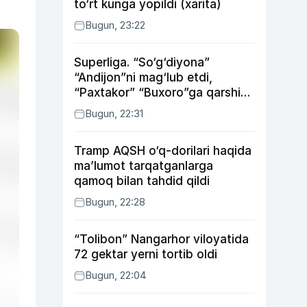
to‘rt kunga yopildi (xarita)
Bugun, 23:22
Superliga. “So‘g‘diyona”
“Andijon”ni mag‘lub etdi,
“Paxtakor” “Buxoro”ga qarshi
bahsda g‘alabani qo‘ldan
Bugun, 22:31
chiqardi
Tramp AQSH o‘q-dorilari haqida
ma’lumot tarqatganlarga
qamoq bilan tahdid qildi
Bugun, 22:28
“Tolibon” Nangarhor viloyatida
72 gektar yerni tortib oldi
Bugun, 22:04