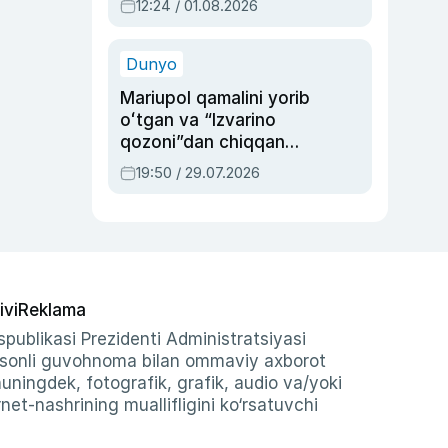
12:24 / 01.08.2026
ayblovlardan asrab
qolgan voqea
Dunyo
Mariupol qamalini yorib
oʻtgan va “Izvarino
qozoni”dan chiqqan
qahramon — Ukraina
19:50 / 29.07.2026
armiyasi bosh
qoʻmondoni Drapatiy
haqida
ivi
Reklama
publikasi Prezidenti Administratsiyasi
-sonli guvohnoma bilan ommaviy axborot
shuningdek, fotografik, grafik, audio va/yoki
et-nashrining muallifligini ko‘rsatuvchi