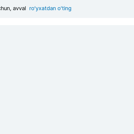
uchun, avval
ro‘yxatdan o‘ting