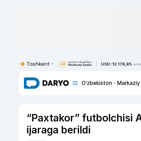
Toshkent
USD :
12 178,85
so'm
O‘zbekiston
Markaziy
“Paxtakor” futbolchisi 
ijaraga berildi