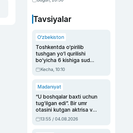
Tavsiyalar
O‘zbekiston
Toshkentda o‘pirilib
tushgan yo‘l qurilishi
bo‘yicha 6 kishiga sud
hukmi o‘qildi
Kecha, 10:10
Madaniyat
“U boshqalar baxti uchun
tug‘ilgan edi”. Bir umr
otasini kutgan aktrisa va
dublyaj ustasi Rimma
13:55 / 04.08.2026
Ahmedovaning
sinovlarga to‘la hayoti