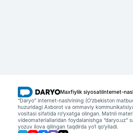
Maxfiylik siyosati
Internet-nas
“Daryo” internet-nashrining (O‘zbekiston matbuo
huzuridagi Axborot va ommaviy kommunikatsiyal
vositasi sifatida ro‘yxatga olingan. Matnli materi
videomateriallaridan foydalanishga “daryo.uz” sa
yozuv ilova qilingan taqdirda yo‘l qo‘yiladi.