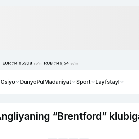
EUR :
RUB :
14 053,18
146,54
so'm
so'm
 Osiyo
Dunyo
Pul
Madaniyat
Sport
Layfstayl
Angliyaning “Brentford” klubig