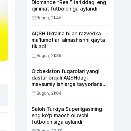
Diomande “Real” tarixidagi eng
qimmat futbolchiga aylandi
Bugun, 21:45
AQSH Ukraina bilan razvedka
ma’lumotlari almashishni qayta
tikladi
Bugun, 21:36
O‘zbekiston fuqarolari yangi
dastur orqali AQSHdagi
mavsumiy ishlarga tayyorlanadi
va joylashtiriladi
Bugun, 21:04
Saloh Turkiya Superligasining
eng ko‘p maosh oluvchi
futbolchisiga aylandi
Bugun, 20:50