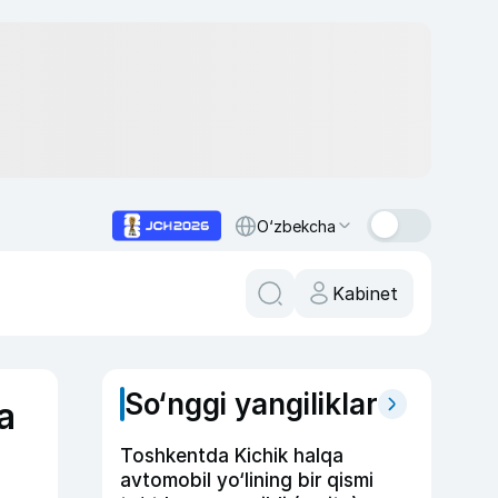
O‘zbekcha
Kabinet
So‘nggi yangiliklar
a
Toshkentda Kichik halqa
avtomobil yo‘lining bir qismi