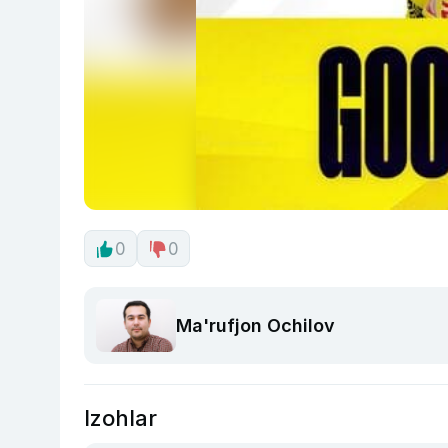
0
0
Ma'rufjon Ochilov
Izohlar