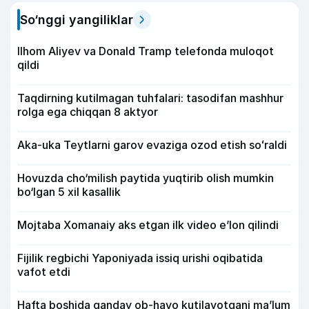
So‘nggi yangiliklar
Ilhom Aliyev va Donald Tramp telefonda muloqot
qildi
Taqdirning kutilmagan tuhfalari: tasodifan mashhur
rolga ega chiqqan 8 aktyor
Aka-uka Teytlarni garov evaziga ozod etish soʻraldi
Hovuzda cho‘milish paytida yuqtirib olish mumkin
bo‘lgan 5 xil kasallik
Mojtaba Xomanaiy aks etgan ilk video e’lon qilindi
Fijilik regbichi Yaponiyada issiq urishi oqibatida
vafot etdi
Hafta boshida qanday ob-havo kutilayotgani ma’lum