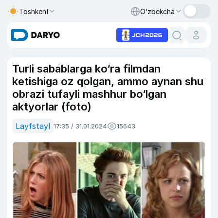
Toshkent
O‘zbekcha
Turli sabablarga ko‘ra filmdan
ketishiga oz qolgan, ammo aynan shu
obrazi tufayli mashhur bo‘lgan
aktyorlar (foto)
Layfstayl
17:35 / 31.01.2024
15643