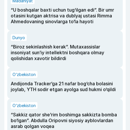
Madaniyat
“U boshqalar baxti uchun tug‘ilgan edi”. Bir umr
otasini kutgan aktrisa va dublyaj ustasi Rimma
Ahmedovaning sinovlarga to‘la hayoti
Dunyo
“Biroz sekinlashish kerak”. Mutaxassislar
insoniyat sun’iy intellektni boshqara olmay
qolishidan xavotir bildirdi
O‘zbekiston
Andijonda Tracker’ga 21 nafar bog‘cha bolasini
joylab, YTH sodir etgan ayolga sud hukmi o‘qildi
O‘zbekiston
“Sakkiz qator she’rim boshimga sakkizta bomba
bo‘lgan”. Abdulla Oripovni siyosiy ayblovlardan
asrab qolgan voqea