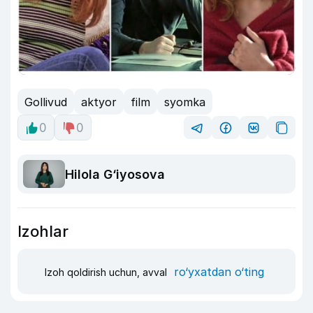
Gollivud
aktyor
film
syomka
0
0
Hilola G‘iyosova
Izohlar
ro‘yxatdan o‘ting
Izoh qoldirish uchun, avval