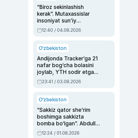
“Biroz sekinlashish
kerak”. Mutaxassislar
insoniyat sun’iy
intellektni boshqara
12:40 / 04.08.2026
olmay qolishidan xavotir
bildirdi
O‘zbekiston
Andijonda Tracker’ga 21
nafar bog‘cha bolasini
joylab, YTH sodir etgan
ayolga sud hukmi o‘qildi
23:41 / 03.08.2026
O‘zbekiston
“Sakkiz qator she’rim
boshimga sakkizta
bomba bo‘lgan”. Abdulla
Oripovni siyosiy
12:24 / 01.08.2026
ayblovlardan asrab