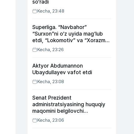
so‘radi
Kecha, 23:48
Superliga. “Navbahor”
“Surxon”ni o‘z uyida mag‘lub
etdi, “Lokomotiv” va “Xorazm”
uyda g‘alaba qozondi
Kecha, 23:26
Aktyor Abdu­mannon
Ubaydullayev vafot etdi
Kecha, 23:08
Senat Prezident
administratsiyasining huquqiy
maqomini belgilovchi
konstitutsiyaviy qonunni
Kecha, 23:06
ma’qulladi