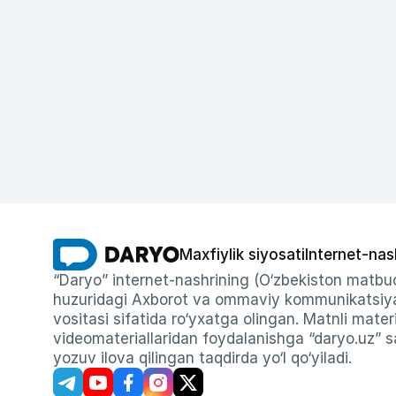
Maxfiylik siyosati
Internet-nas
“Daryo” internet-nashrining (O‘zbekiston matbuo
huzuridagi Axborot va ommaviy kommunikatsiyal
vositasi sifatida ro‘yxatga olingan. Matnli materi
videomateriallaridan foydalanishga “daryo.uz” sa
yozuv ilova qilingan taqdirda yo‘l qo‘yiladi.