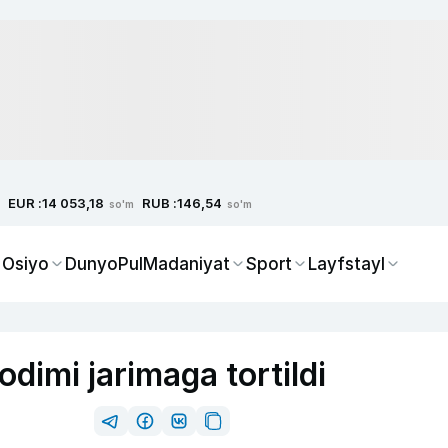
EUR :
RUB :
14 053,18
146,54
so'm
so'm
 Osiyo
Dunyo
Pul
Madaniyat
Sport
Layfstayl
dimi jarimaga tortildi