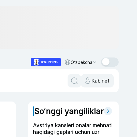
O‘zbekcha
Kabinet
So‘nggi yangiliklar
Avstriya kansleri onalar mehnati
haqidagi gaplari uchun uzr