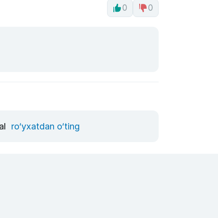
0
0
val
ro‘yxatdan o‘ting