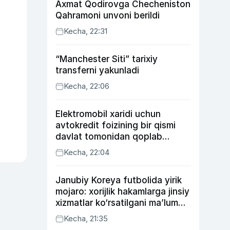
Axmat Qodirovga Checheniston
Qahramoni unvoni berildi
Kecha, 22:31
“Manchester Siti” tarixiy
transferni yakunladi
Kecha, 22:06
Elektromobil xaridi uchun
avtokredit foizining bir qismi
davlat tomonidan qoplab
berilishi mumkin
Kecha, 22:04
Janubiy Koreya futbolida yirik
mojaro: xorijlik hakamlarga jinsiy
xizmatlar ko‘rsatilgani ma’lum
qilindi
Kecha, 21:35