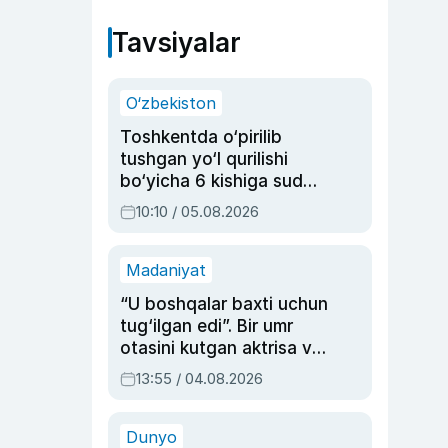
Tavsiyalar
O‘zbekiston
Toshkentda o‘pirilib
tushgan yo‘l qurilishi
bo‘yicha 6 kishiga sud
hukmi o‘qildi
10:10 / 05.08.2026
Madaniyat
“U boshqalar baxti uchun
tug‘ilgan edi”. Bir umr
otasini kutgan aktrisa va
dublyaj ustasi Rimma
13:55 / 04.08.2026
Ahmedovaning
sinovlarga to‘la hayoti
Dunyo