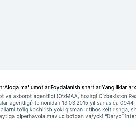
hr
Aloqa ma'lumotlari
Foydalanish shartlari
Yangiliklar arx
t va axborot agentligi (O‘zMAA, hozirgi O‘zbekiston Res
ar agentligi) tomonidan 13.03.2015 yil sanasida 0944
allarni to‘liq ko‘chirish yoki qisman iqtibos keltirishga, 
ytiga giperhavola mavjud bo‘lgan va/yoki “Daryo” intern