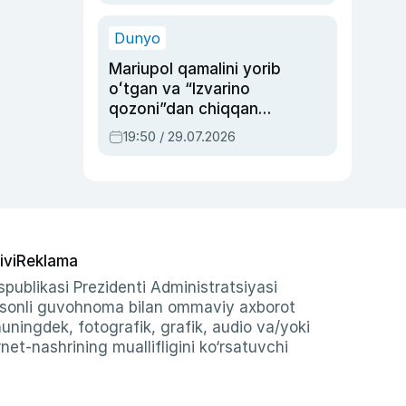
qolgan voqea
Dunyo
Mariupol qamalini yorib
oʻtgan va “Izvarino
qozoni”dan chiqqan
qahramon — Ukraina
19:50 / 29.07.2026
armiyasi bosh
qoʻmondoni Drapatiy
haqida
ivi
Reklama
publikasi Prezidenti Administratsiyasi
-sonli guvohnoma bilan ommaviy axborot
shuningdek, fotografik, grafik, audio va/yoki
et-nashrining muallifligini ko‘rsatuvchi