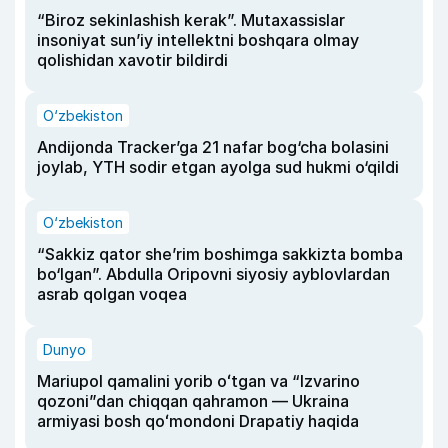
“Biroz sekinlashish kerak”. Mutaxassislar
insoniyat sun’iy intellektni boshqara olmay
qolishidan xavotir bildirdi
O‘zbekiston
Andijonda Tracker’ga 21 nafar bog‘cha bolasini
joylab, YTH sodir etgan ayolga sud hukmi o‘qildi
O‘zbekiston
“Sakkiz qator she’rim boshimga sakkizta bomba
bo‘lgan”. Abdulla Oripovni siyosiy ayblovlardan
asrab qolgan voqea
Dunyo
Mariupol qamalini yorib oʻtgan va “Izvarino
qozoni”dan chiqqan qahramon — Ukraina
armiyasi bosh qoʻmondoni Drapatiy haqida