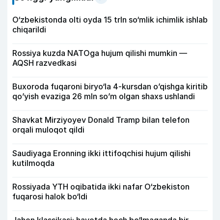
O‘zbekistonda olti oyda 15 trln so‘mlik ichimlik ishlab
chiqarildi
Rossiya kuzda NATOga hujum qilishi mumkin —
AQSH razvedkasi
Buxoroda fuqaroni biryo‘la 4-kursdan o’qishga kiritib
qo’yish evaziga 26 mln so’m olgan shaxs ushlandi
Shavkat Mirziyoyev Donald Tramp bilan telefon
orqali muloqot qildi
Saudiyaga Eronning ikki ittifoqchisi hujum qilishi
kutilmoqda
Rossiyada YTH oqibatida ikki nafar O‘zbekiston
fuqarosi halok bo‘ldi
Jahon klassikasi: hayotda hech bo‘lmaganda bir