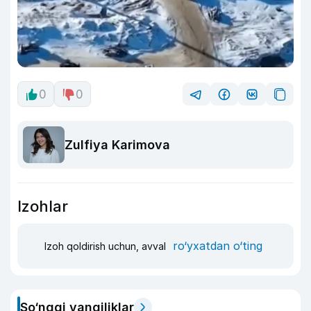
0
0
Zulfiya Karimova
Izohlar
ro‘yxatdan o‘ting
Izoh qoldirish uchun, avval
So‘nggi yangiliklar