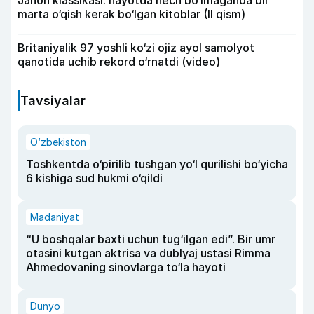
marta o‘qish kerak bo‘lgan kitoblar (II qism)
Britaniyalik 97 yoshli ko‘zi ojiz ayol samolyot
qanotida uchib rekord o‘rnatdi (video)
Tavsiyalar
O‘zbekiston
Toshkentda o‘pirilib tushgan yo‘l qurilishi bo‘yicha
6 kishiga sud hukmi o‘qildi
Madaniyat
“U boshqalar baxti uchun tug‘ilgan edi”. Bir umr
otasini kutgan aktrisa va dublyaj ustasi Rimma
Ahmedovaning sinovlarga to‘la hayoti
Dunyo