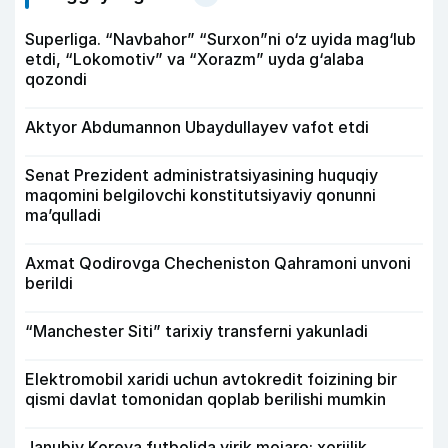
Superliga. “Navbahor” “Surxon”ni o‘z uyida mag‘lub
etdi, “Lokomotiv” va “Xorazm” uyda g‘alaba
qozondi
Aktyor Abdu­mannon Ubaydullayev vafot etdi
Senat Prezident administratsiyasining huquqiy
maqomini belgilovchi konstitutsiyaviy qonunni
ma’qulladi
Axmat Qodirovga Checheniston Qahramoni unvoni
berildi
“Manchester Siti” tarixiy transferni yakunladi
Elektromobil xaridi uchun avtokredit foizining bir
qismi davlat tomonidan qoplab berilishi mumkin
Janubiy Koreya futbolida yirik mojaro: xorijlik