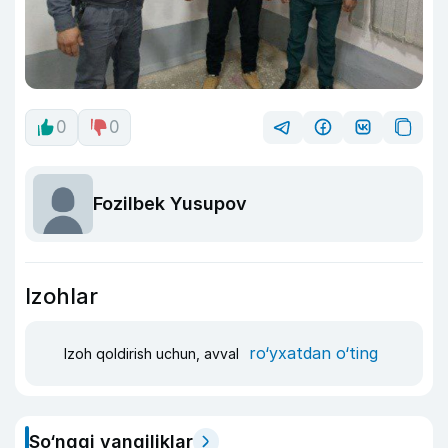
0
0
Fozilbek Yusupov
Izohlar
ro‘yxatdan o‘ting
Izoh qoldirish uchun, avval
So‘nggi yangiliklar