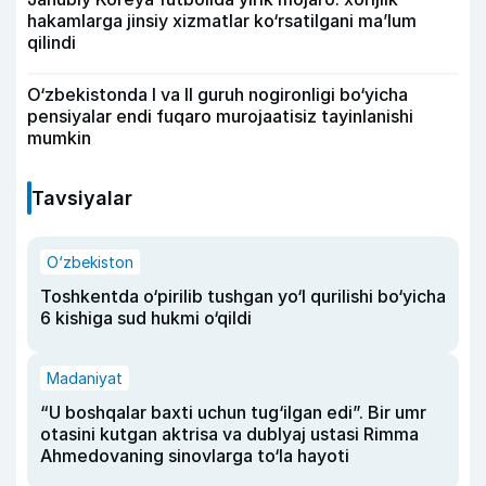
hakamlarga jinsiy xizmatlar ko‘rsatilgani ma’lum
qilindi
O‘zbekistonda I va II guruh nogironligi bo‘yicha
pensiyalar endi fuqaro murojaatisiz tayinlanishi
mumkin
Tavsiyalar
O‘zbekiston
Toshkentda o‘pirilib tushgan yo‘l qurilishi bo‘yicha
6 kishiga sud hukmi o‘qildi
Madaniyat
“U boshqalar baxti uchun tug‘ilgan edi”. Bir umr
otasini kutgan aktrisa va dublyaj ustasi Rimma
Ahmedovaning sinovlarga to‘la hayoti