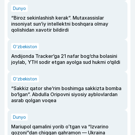
Dunyo
“Biroz sekinlashish kerak”. Mutaxassislar
insoniyat sun’iy intellektni boshqara olmay
qolishidan xavotir bildirdi
O‘zbekiston
Andijonda Tracker’ga 21 nafar bog‘cha bolasini
joylab, YTH sodir etgan ayolga sud hukmi o‘qildi
O‘zbekiston
“Sakkiz qator she’rim boshimga sakkizta bomba
bo‘lgan”. Abdulla Oripovni siyosiy ayblovlardan
asrab qolgan voqea
Dunyo
Mariupol qamalini yorib oʻtgan va “Izvarino
qozoni”dan chiqqan qahramon — Ukraina