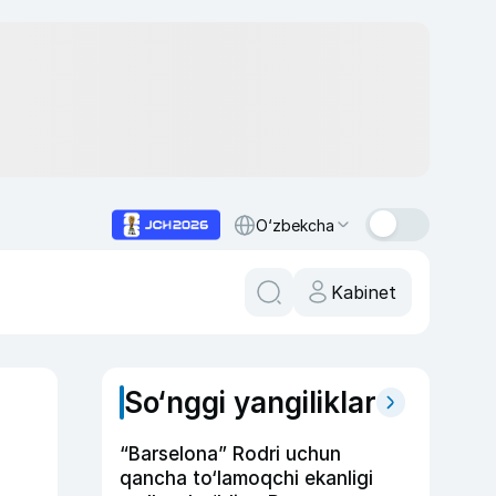
O‘zbekcha
Kabinet
So‘nggi yangiliklar
“Barselona” Rodri uchun
qancha to‘lamoqchi ekanligi