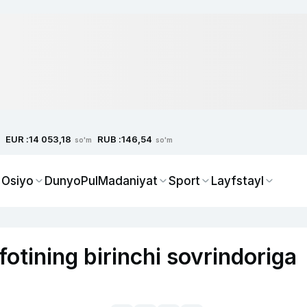
EUR :
RUB :
14 053,18
146,54
so'm
so'm
 Osiyo
Dunyo
Pul
Madaniyat
Sport
Layfstayl
otining birinchi sovrindoriga