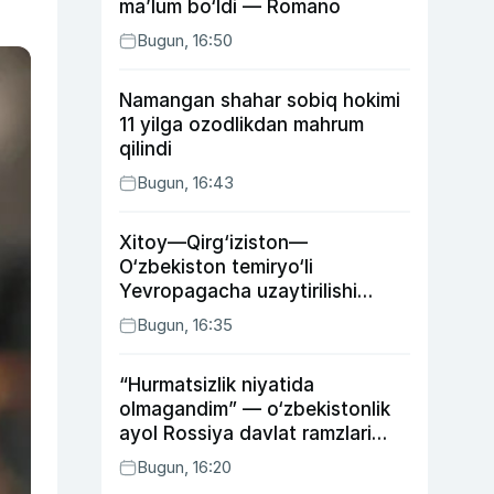
ma’lum bo‘ldi — Romano
Bugun, 16:50
Namangan shahar sobiq hokimi
11 yilga ozodlikdan mahrum
qilindi
Bugun, 16:43
Xitoy—Qirg‘iziston—
O‘zbekiston temiryo‘li
Yevropagacha uzaytirilishi
mumkin
Bugun, 16:35
“Hurmatsizlik niyatida
olmagandim” — o‘zbekistonlik
ayol Rossiya davlat ramzlari
tushirilgan poyandoz haqida
Bugun, 16:20