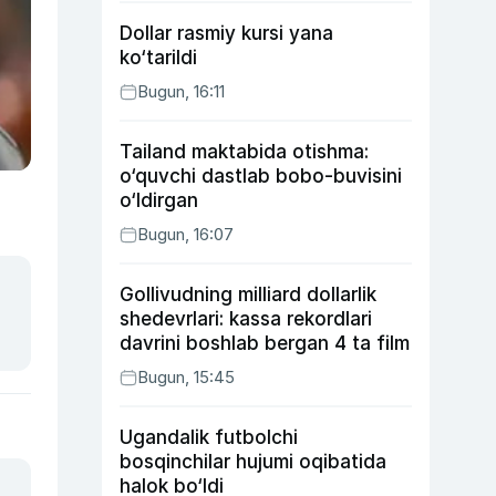
Dollar rasmiy kursi yana
ko‘tarildi
Bugun, 16:11
Tailand maktabida otishma:
o‘quvchi dastlab bobo-buvisini
o‘ldirgan
Bugun, 16:07
Gollivudning milliard dollarlik
shedevrlari: kassa rekordlari
davrini boshlab bergan 4 ta film
Bugun, 15:45
Ugandalik futbolchi
bosqinchilar hujumi oqibatida
halok bo‘ldi