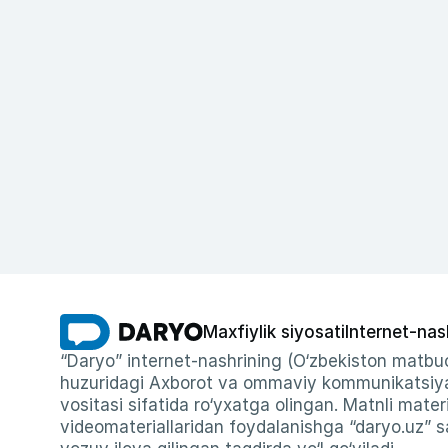
Maxfiylik siyosati
Internet-nas
“Daryo” internet-nashrining (O‘zbekiston matbuo
huzuridagi Axborot va ommaviy kommunikatsiyal
vositasi sifatida ro‘yxatga olingan. Matnli materi
videomateriallaridan foydalanishga “daryo.uz” sa