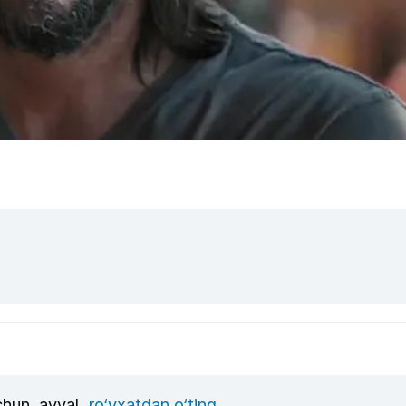
uchun, avval
ro‘yxatdan o‘ting