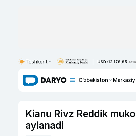
Toshkent
USD :
12 178,85
so'm
O‘zbekiston
Markaziy
Kianu Rivz Reddik mukof
aylanadi