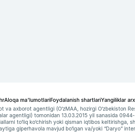
hr
Aloqa ma'lumotlari
Foydalanish shartlari
Yangiliklar arx
t va axborot agentligi (O‘zMAA, hozirgi O‘zbekiston Res
ar agentligi) tomonidan 13.03.2015 yil sanasida 0944
allarni to‘liq ko‘chirish yoki qisman iqtibos keltirishga, 
ytiga giperhavola mavjud bo‘lgan va/yoki “Daryo” intern