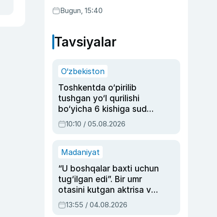
Bugun, 15:40
Tavsiyalar
O‘zbekiston
Toshkentda o‘pirilib
tushgan yo‘l qurilishi
bo‘yicha 6 kishiga sud
hukmi o‘qildi
10:10 / 05.08.2026
Madaniyat
“U boshqalar baxti uchun
tug‘ilgan edi”. Bir umr
otasini kutgan aktrisa va
dublyaj ustasi Rimma
13:55 / 04.08.2026
Ahmedovaning