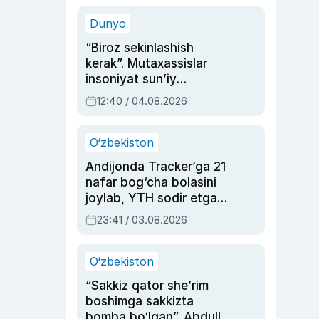
sinovlarga to‘la hayoti
Dunyo
“Biroz sekinlashish
kerak”. Mutaxassislar
insoniyat sun’iy
intellektni boshqara
12:40 / 04.08.2026
olmay qolishidan xavotir
bildirdi
O‘zbekiston
Andijonda Tracker’ga 21
nafar bog‘cha bolasini
joylab, YTH sodir etgan
ayolga sud hukmi o‘qildi
23:41 / 03.08.2026
O‘zbekiston
“Sakkiz qator she’rim
boshimga sakkizta
bomba bo‘lgan”. Abdulla