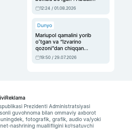
Oripovni siyosiy
12:24 / 01.08.2026
ayblovlardan asrab
qolgan voqea
Dunyo
Mariupol qamalini yorib
oʻtgan va “Izvarino
qozoni”dan chiqqan
qahramon — Ukraina
19:50 / 29.07.2026
armiyasi bosh
qoʻmondoni Drapatiy
haqida
ivi
Reklama
publikasi Prezidenti Administratsiyasi
-sonli guvohnoma bilan ommaviy axborot
shuningdek, fotografik, grafik, audio va/yoki
et-nashrining muallifligini ko‘rsatuvchi