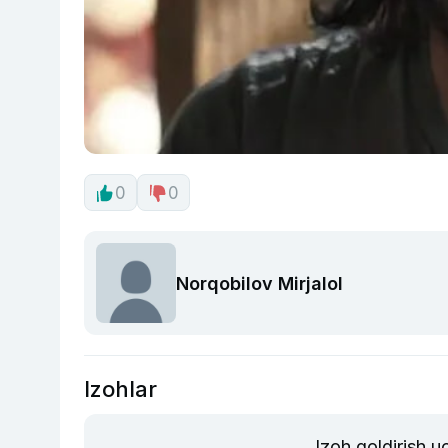
0
0
Norqobilov Mirjalol
Izohlar
Izoh qoldirish 