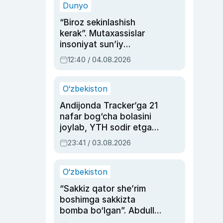
Dunyo
“Biroz sekinlashish
kerak”. Mutaxassislar
insoniyat sun’iy
intellektni boshqara
12:40 / 04.08.2026
olmay qolishidan xavotir
bildirdi
O‘zbekiston
Andijonda Tracker’ga 21
nafar bog‘cha bolasini
joylab, YTH sodir etgan
ayolga sud hukmi o‘qildi
23:41 / 03.08.2026
O‘zbekiston
“Sakkiz qator she’rim
boshimga sakkizta
bomba bo‘lgan”. Abdulla
Oripovni siyosiy