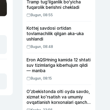
Tramp tug‘ilganlik bo‘yicha
fuqarolik berishni chekladi
Bugun, 08:55
Kottej savdosi ortidan
tovlamachilik qilgan aka-uka
ushlandi
Bugun, 08:48
Eron AQSHning kamida 12 shtati
suv tizimlariga kiberhujum qildi
— manba
Bugun, 08:15
Oʻzbekistonda olti oyda savdo,
xizmat koʻrsatish va umumiy
ovqatlanish korxonalari qancha
soliq toʻlagani ochiqlandi
Kecha, 23:56