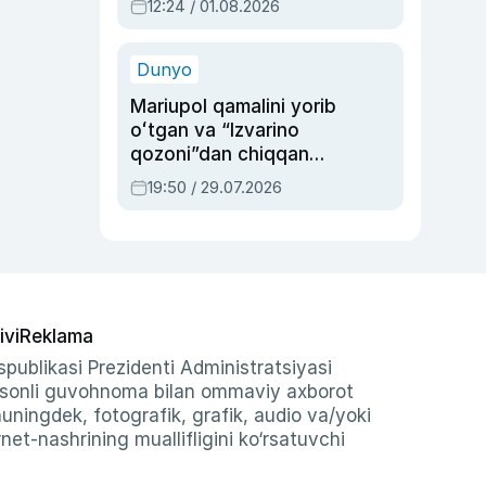
12:24 / 01.08.2026
ayblovlardan asrab
qolgan voqea
Dunyo
Mariupol qamalini yorib
oʻtgan va “Izvarino
qozoni”dan chiqqan
qahramon — Ukraina
19:50 / 29.07.2026
armiyasi bosh
qoʻmondoni Drapatiy
haqida
ivi
Reklama
publikasi Prezidenti Administratsiyasi
-sonli guvohnoma bilan ommaviy axborot
shuningdek, fotografik, grafik, audio va/yoki
et-nashrining muallifligini ko‘rsatuvchi