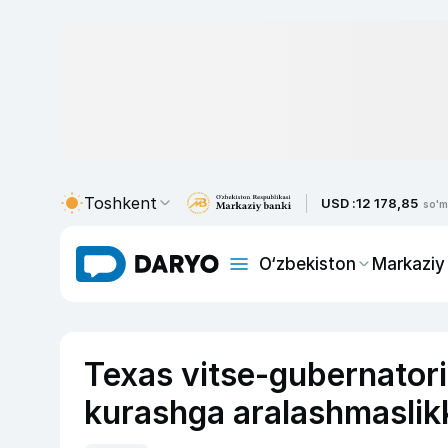
Toshkent
USD :
12 178,85
so'm
O‘zbekiston
Markaziy
Texas vitse-gubernatori
kurashga aralashmaslikk