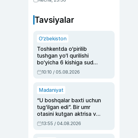
Tavsiyalar
O‘zbekiston
Toshkentda o‘pirilib
tushgan yo‘l qurilishi
bo‘yicha 6 kishiga sud
hukmi o‘qildi
10:10 / 05.08.2026
Madaniyat
“U boshqalar baxti uchun
tug‘ilgan edi”. Bir umr
otasini kutgan aktrisa va
dublyaj ustasi Rimma
13:55 / 04.08.2026
Ahmedovaning
sinovlarga to‘la hayoti