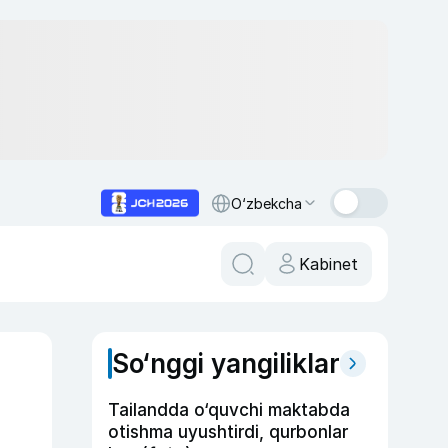
O‘zbekcha
Kabinet
So‘nggi yangiliklar
Tailandda o‘quvchi maktabda
otishma uyushtirdi, qurbonlar