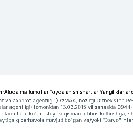
hr
Aloqa ma'lumotlari
Foydalanish shartlari
Yangiliklar arx
t va axborot agentligi (O‘zMAA, hozirgi O‘zbekiston Res
ar agentligi) tomonidan 13.03.2015 yil sanasida 0944
allarni to‘liq ko‘chirish yoki qisman iqtibos keltirishga, 
ytiga giperhavola mavjud bo‘lgan va/yoki “Daryo” intern