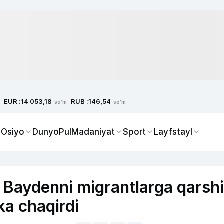
EUR :
RUB :
14 053,18
146,54
so'm
so'm
 Osiyo
Dunyo
Pul
Madaniyat
Sport
Layfstayl
 Baydenni migrantlarga qarshi
a chaqirdi