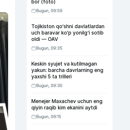
bor (foto)
Bugun, 09:59
Tojikiston qo‘shni davlatlardan
uch baravar ko‘p yonilg‘i sotib
oldi — OAV
Bugun, 09:35
Keskin syujet va kutilmagan
yakun: barcha davrlarning eng
yaxshi 5 ta trilleri
Bugun, 09:30
Menejer Maxachev uchun eng
qiyin raqib kim ekanini aytdi
Bugun, 09:15