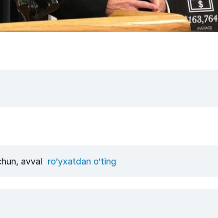
uchun, avval
ro‘yxatdan o‘ting