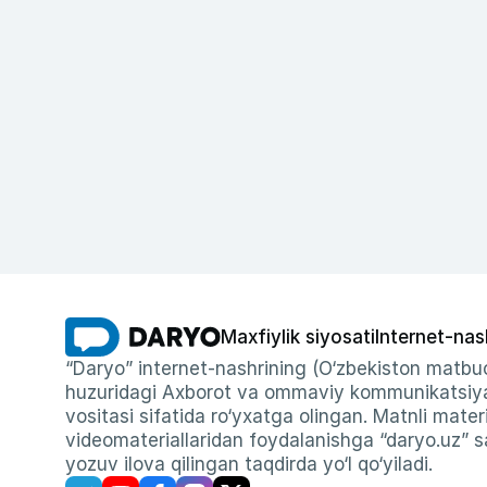
Maxfiylik siyosati
Internet-nas
“Daryo” internet-nashrining (O‘zbekiston matbuo
huzuridagi Axborot va ommaviy kommunikatsiyal
vositasi sifatida ro‘yxatga olingan. Matnli materi
videomateriallaridan foydalanishga “daryo.uz” sa
yozuv ilova qilingan taqdirda yo‘l qo‘yiladi.