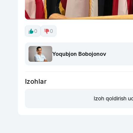
0
0
Yoqubjon Bobojonov
Izohlar
Izoh qoldirish 