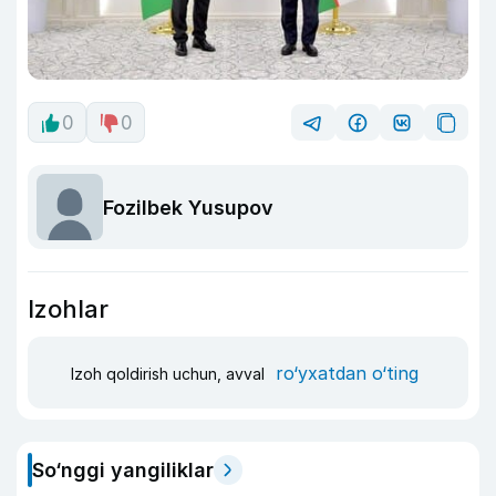
0
0
Fozilbek Yusupov
Izohlar
ro‘yxatdan o‘ting
Izoh qoldirish uchun, avval
So‘nggi yangiliklar