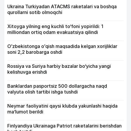
Ukraina Turkiyadan ATACMS raketalari va boshqa
qurollarni sotib olmoqchi
Xitoyga yilning eng kuchli to‘foni yopirildi: 1
milliondan ortiq odam evakuatsiya qilindi
Oʻzbekistonga oʻqish maqsadida kelgan xorijliklar
soni 2,2 barobarga oshdi
Rossiya va Suriya harbiy bazalar bo‘yicha yangi
kelishuvga erishdi
Banklardan pasportsiz 500 dollargacha naqd
valyuta olish tartibi ishga tushdi
Neymar faoliyatini qaysi klubda yakunlashi haqida
ma’lumot berildi
Finlyandiya Ukrainaga Patriot raketalarini berishdan