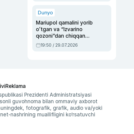
qolgan voqea
Dunyo
Mariupol qamalini yorib
oʻtgan va “Izvarino
qozoni”dan chiqqan
qahramon — Ukraina
19:50 / 29.07.2026
armiyasi bosh
qoʻmondoni Drapatiy
haqida
ivi
Reklama
publikasi Prezidenti Administratsiyasi
-sonli guvohnoma bilan ommaviy axborot
shuningdek, fotografik, grafik, audio va/yoki
et-nashrining muallifligini ko‘rsatuvchi