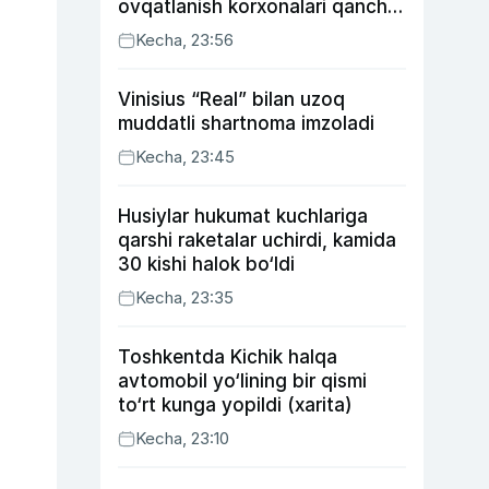
ovqatlanish korxonalari qancha
soliq toʻlagani ochiqlandi
Kecha, 23:56
Vinisius “Real” bilan uzoq
muddatli shartnoma imzoladi
Kecha, 23:45
Husiylar hukumat kuchlariga
qarshi raketalar uchirdi, kamida
30 kishi halok bo‘ldi
Kecha, 23:35
Toshkentda Kichik halqa
avtomobil yo‘lining bir qismi
to‘rt kunga yopildi (xarita)
Kecha, 23:10