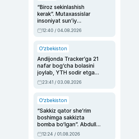
“Biroz sekinlashish
kerak”. Mutaxassislar
insoniyat sun’iy
intellektni boshqara
12:40 / 04.08.2026
olmay qolishidan xavotir
bildirdi
O‘zbekiston
Andijonda Tracker’ga 21
nafar bog‘cha bolasini
joylab, YTH sodir etgan
ayolga sud hukmi o‘qildi
23:41 / 03.08.2026
O‘zbekiston
“Sakkiz qator she’rim
boshimga sakkizta
bomba bo‘lgan”. Abdulla
Oripovni siyosiy
12:24 / 01.08.2026
ayblovlardan asrab