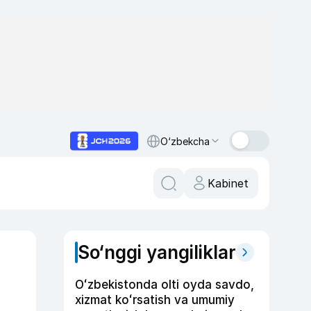
O‘zbekcha
Kabinet
So‘nggi yangiliklar
Oʻzbekistonda olti oyda savdo,
xizmat koʻrsatish va umumiy