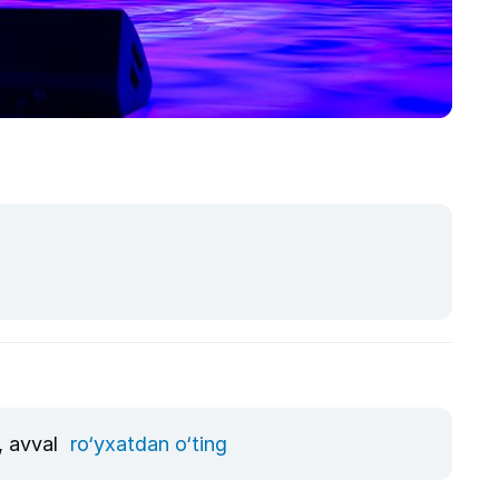
, avval
ro‘yxatdan o‘ting