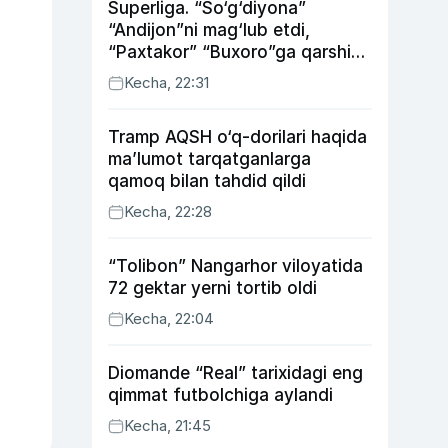
Superliga. “So‘g‘diyona”
“Andijon”ni mag‘lub etdi,
“Paxtakor” “Buxoro”ga qarshi
bahsda g‘alabani qo‘ldan
Kecha, 22:31
chiqardi
Tramp AQSH o‘q-dorilari haqida
ma’lumot tarqatganlarga
qamoq bilan tahdid qildi
Kecha, 22:28
“Tolibon” Nangarhor viloyatida
72 gektar yerni tortib oldi
Kecha, 22:04
Diomande “Real” tarixidagi eng
qimmat futbolchiga aylandi
Kecha, 21:45