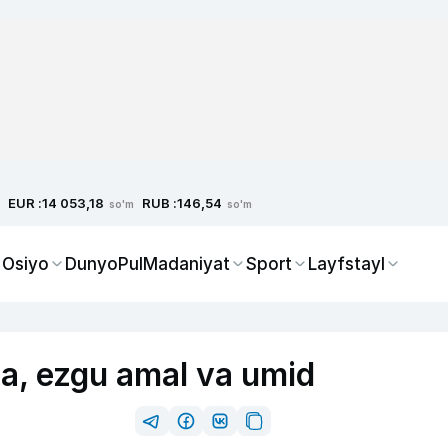
EUR :
RUB :
14 053,18
146,54
so'm
so'm
 Osiyo
Dunyo
Pul
Madaniyat
Sport
Layfstayl
a, ezgu amal va umid