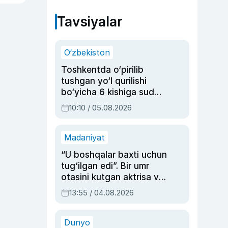
Tavsiyalar
O‘zbekiston
Toshkentda o‘pirilib
tushgan yo‘l qurilishi
bo‘yicha 6 kishiga sud
hukmi o‘qildi
10:10 / 05.08.2026
Madaniyat
“U boshqalar baxti uchun
tug‘ilgan edi”. Bir umr
otasini kutgan aktrisa va
dublyaj ustasi Rimma
13:55 / 04.08.2026
Ahmedovaning
sinovlarga to‘la hayoti
Dunyo