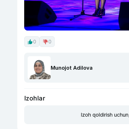
0
0
Munojot Adilova
Izohlar
Izoh qoldirish uchun