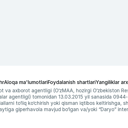
hr
Aloqa ma'lumotlari
Foydalanish shartlari
Yangiliklar arx
t va axborot agentligi (O‘zMAA, hozirgi O‘zbekiston Res
ar agentligi) tomonidan 13.03.2015 yil sanasida 0944
allarni to‘liq ko‘chirish yoki qisman iqtibos keltirishga, 
ytiga giperhavola mavjud bo‘lgan va/yoki “Daryo” intern