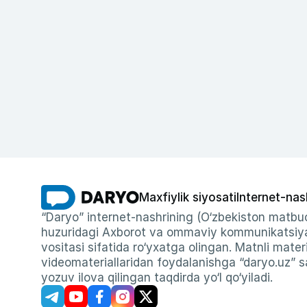
Maxfiylik siyosati
Internet-nas
“Daryo” internet-nashrining (O‘zbekiston matbuo
huzuridagi Axborot va ommaviy kommunikatsiyal
vositasi sifatida ro‘yxatga olingan. Matnli materi
videomateriallaridan foydalanishga “daryo.uz” sa
yozuv ilova qilingan taqdirda yo‘l qo‘yiladi.