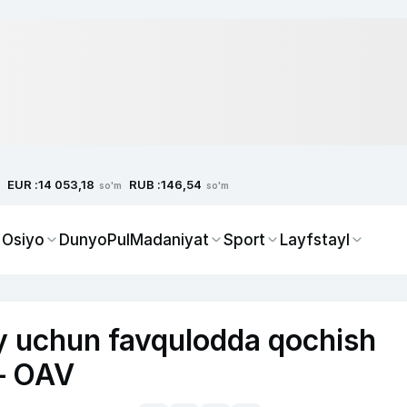
EUR :
RUB :
14 053,18
146,54
so'm
so'm
 Osiyo
Dunyo
Pul
Madaniyat
Sport
Layfstayl
y uchun favqulodda qochish
— OAV