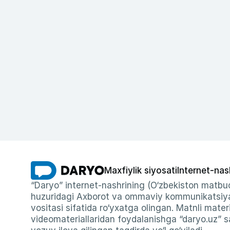
Maxfiylik siyosati
Internet-nas
“Daryo” internet-nashrining (O‘zbekiston matbuo
huzuridagi Axborot va ommaviy kommunikatsiyal
vositasi sifatida ro‘yxatga olingan. Matnli materi
videomateriallaridan foydalanishga “daryo.uz” sa