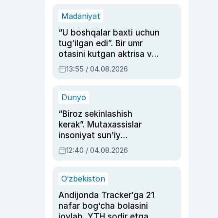
Madaniyat
“U boshqalar baxti uchun
tug‘ilgan edi”. Bir umr
otasini kutgan aktrisa va
dublyaj ustasi Rimma
13:55 / 04.08.2026
Ahmedovaning
sinovlarga to‘la hayoti
Dunyo
“Biroz sekinlashish
kerak”. Mutaxassislar
insoniyat sun’iy
intellektni boshqara
12:40 / 04.08.2026
olmay qolishidan xavotir
bildirdi
O‘zbekiston
Andijonda Tracker’ga 21
nafar bog‘cha bolasini
joylab, YTH sodir etgan