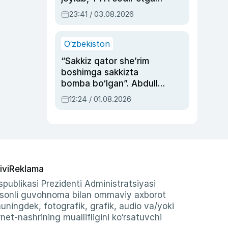
ayolga sud hukmi o‘qildi
23:41 / 03.08.2026
O‘zbekiston
“Sakkiz qator she’rim
boshimga sakkizta
bomba bo‘lgan”. Abdulla
Oripovni siyosiy
12:24 / 01.08.2026
ayblovlardan asrab
qolgan voqea
ivi
Reklama
publikasi Prezidenti Administratsiyasi
-sonli guvohnoma bilan ommaviy axborot
shuningdek, fotografik, grafik, audio va/yoki
et-nashrining muallifligini ko‘rsatuvchi