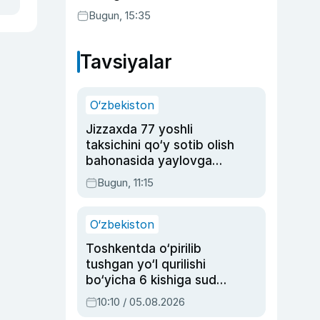
Bugun, 15:35
Tavsiyalar
O‘zbekiston
Jizzaxda 77 yoshli
taksichini qo‘y sotib olish
bahonasida yaylovga
olib borib o‘ldirgan yigit
Bugun, 11:15
20 yilga qamaldi
O‘zbekiston
Toshkentda o‘pirilib
tushgan yo‘l qurilishi
bo‘yicha 6 kishiga sud
hukmi o‘qildi
10:10 / 05.08.2026