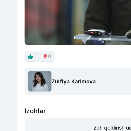
1
0
Zulfiya Karimova
Izohlar
Izoh qoldirish 