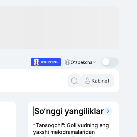
O‘zbekcha
Kabinet
So‘nggi yangiliklar
“Tansoqchi”: Gollivudning eng
yaxshi melodramalaridan