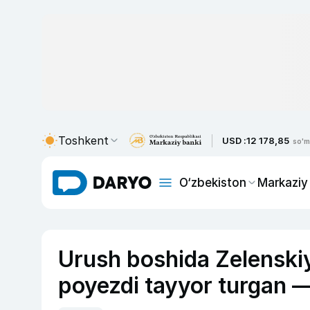
Toshkent
USD :
12 178,85
so'm
O‘zbekiston
Markaziy
Urush boshida Zelenski
poyezdi tayyor turgan 