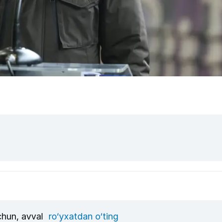
uchun, avval
ro‘yxatdan o‘ting