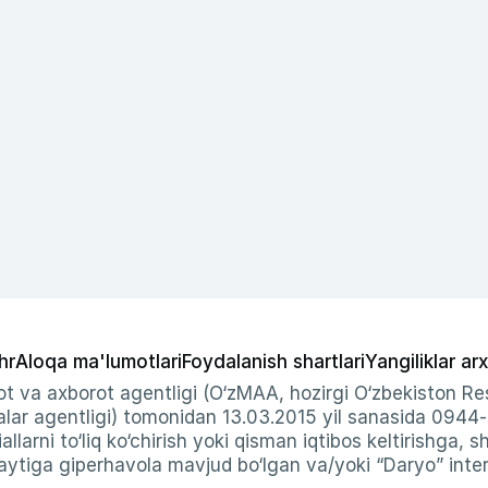
hr
Aloqa ma'lumotlari
Foydalanish shartlari
Yangiliklar arx
t va axborot agentligi (O‘zMAA, hozirgi O‘zbekiston Res
ar agentligi) tomonidan 13.03.2015 yil sanasida 0944
allarni to‘liq ko‘chirish yoki qisman iqtibos keltirishga, 
ytiga giperhavola mavjud bo‘lgan va/yoki “Daryo” intern