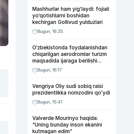
Mashhurlar ham yig‘laydi: fojiali
yo‘qotishlarni boshidan
kechirgan Gollivud yulduzlari
Bugun, 16:35
O‘zbekistonda foydalanishdan
chiqarilgan aerodromlar turizm
maqsadida ijaraga berilishi
mumkin
Bugun, 16:17
Vengriya Oliy sudi sobiq raisi
prezidentlikka nomzodini qoʻydi
Bugun, 15:41
Valverde Mourinyo haqida:
“Uning bunday inson ekanini
kutmagan edim”