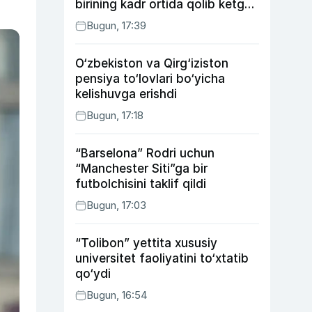
birining kadr ortida qolib ketgan
voqealari
Bugun, 17:39
O‘zbekiston va Qirg‘iziston
pensiya to‘lovlari bo‘yicha
kelishuvga erishdi
Bugun, 17:18
“Barselona” Rodri uchun
“Manchester Siti”ga bir
futbolchisini taklif qildi
Bugun, 17:03
“Tolibon” yettita xususiy
universitet faoliyatini to‘xtatib
qo‘ydi
Bugun, 16:54