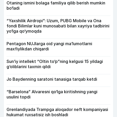
Otaning ismini bolaga familiya qilib berish mumkin
bo‘ladi
“Yaxshilik Airdropi”: Uzum, PUBG Mobile va Ona
fondi Bilimlar kuni munosabati bilan xayriya tadbirini
yo‘lga qo‘ymoqda
Pentagon NUJlarga oid yangi maʼlumotlarni
maxfiylikdan chiqardi
Sun’iy intellekt “Oltin to‘p”ning kelgusi 15 yildagi
g‘oliblarini taxmin qildi
Jo Baydenning saratoni tanasiga tarqab ketdi
“Barselona” Alvaresni qo‘lga kiritishning yangi
usulini topdi
Grenlandiyada Trampga aloqador neft kompaniyasi
hukumat ruxsatisiz ish boshladi