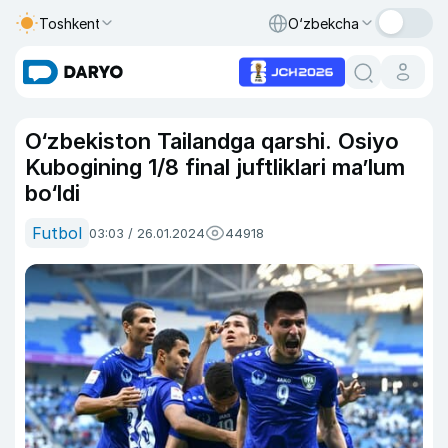
Toshkent
O‘zbekcha
O‘zbekiston Tailandga qarshi. Osiyo
Kubogining 1/8 final juftliklari ma’lum
bo‘ldi
Futbol
03:03 / 26.01.2024
44918