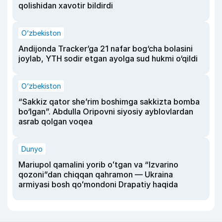
qolishidan xavotir bildirdi
O‘zbekiston
Andijonda Tracker’ga 21 nafar bog‘cha bolasini
joylab, YTH sodir etgan ayolga sud hukmi o‘qildi
O‘zbekiston
“Sakkiz qator she’rim boshimga sakkizta bomba
bo‘lgan”. Abdulla Oripovni siyosiy ayblovlardan
asrab qolgan voqea
Dunyo
Mariupol qamalini yorib oʻtgan va “Izvarino
qozoni”dan chiqqan qahramon — Ukraina
armiyasi bosh qoʻmondoni Drapatiy haqida