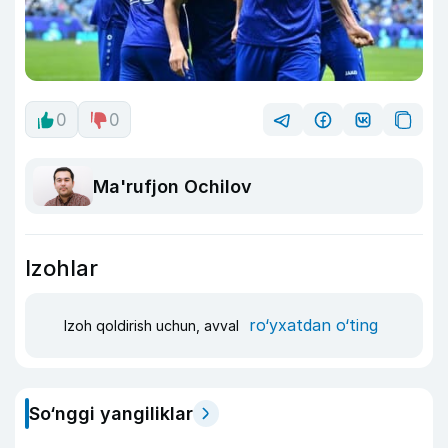
0
0
Ma'rufjon Ochilov
Izohlar
ro‘yxatdan o‘ting
Izoh qoldirish uchun, avval
So‘nggi yangiliklar