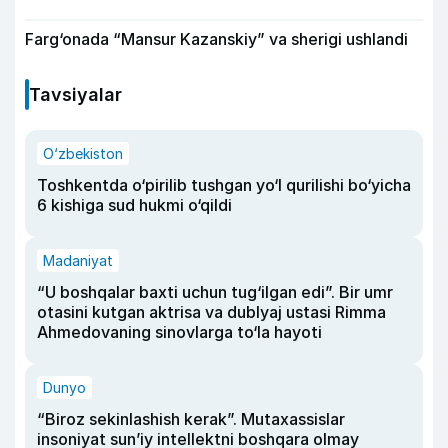
Farg‘onada “Mansur Kazanskiy” va sherigi ushlandi
Tavsiyalar
O‘zbekiston
Toshkentda o‘pirilib tushgan yo‘l qurilishi bo‘yicha
6 kishiga sud hukmi o‘qildi
Madaniyat
“U boshqalar baxti uchun tug‘ilgan edi”. Bir umr
otasini kutgan aktrisa va dublyaj ustasi Rimma
Ahmedovaning sinovlarga to‘la hayoti
Dunyo
“Biroz sekinlashish kerak”. Mutaxassislar
insoniyat sun’iy intellektni boshqara olmay