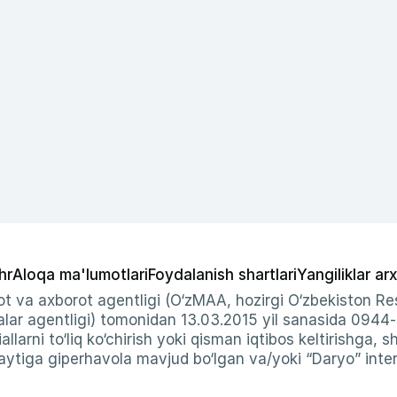
hr
Aloqa ma'lumotlari
Foydalanish shartlari
Yangiliklar arx
t va axborot agentligi (O‘zMAA, hozirgi O‘zbekiston Res
ar agentligi) tomonidan 13.03.2015 yil sanasida 0944
allarni to‘liq ko‘chirish yoki qisman iqtibos keltirishga, 
ytiga giperhavola mavjud bo‘lgan va/yoki “Daryo” intern