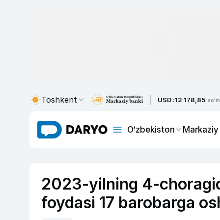
Toshkent
USD :
12 178,85
so'm
O‘zbekiston
Markaziy
2023-yilning 4-choragid
foydasi 17 barobarga os