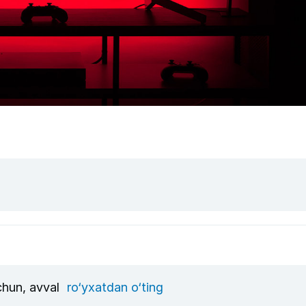
uchun, avval
ro‘yxatdan o‘ting