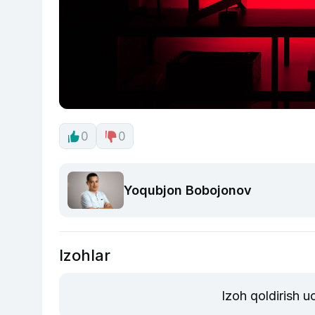
0
0
Yoqubjon Bobojonov
Izohlar
Izoh qoldirish 