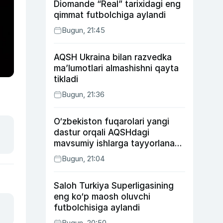
Diomande “Real” tarixidagi eng
qimmat futbolchiga aylandi
Bugun, 21:45
AQSH Ukraina bilan razvedka
ma’lumotlari almashishni qayta
tikladi
Bugun, 21:36
O‘zbekiston fuqarolari yangi
dastur orqali AQSHdagi
mavsumiy ishlarga tayyorlanadi
va joylashtiriladi
Bugun, 21:04
Saloh Turkiya Superligasining
eng ko‘p maosh oluvchi
futbolchisiga aylandi
Bugun, 20:50