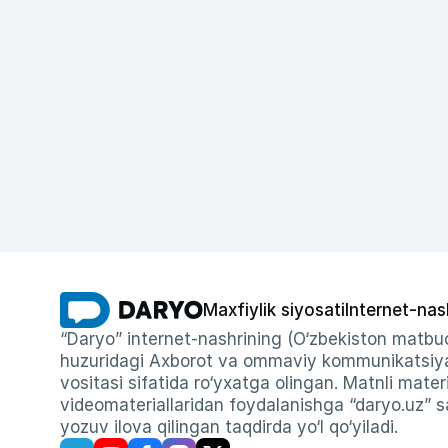
Maxfiylik siyosati
Internet-nas
“Daryo” internet-nashrining (O‘zbekiston matbuo
huzuridagi Axborot va ommaviy kommunikatsiyal
vositasi sifatida ro‘yxatga olingan. Matnli materi
videomateriallaridan foydalanishga “daryo.uz” sa
yozuv ilova qilingan taqdirda yo‘l qo‘yiladi.