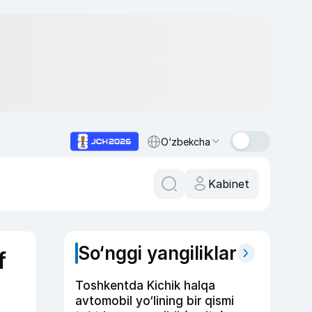
O‘zbekcha
Kabinet
So‘nggi yangiliklar
f
Toshkentda Kichik halqa
avtomobil yo‘lining bir qismi