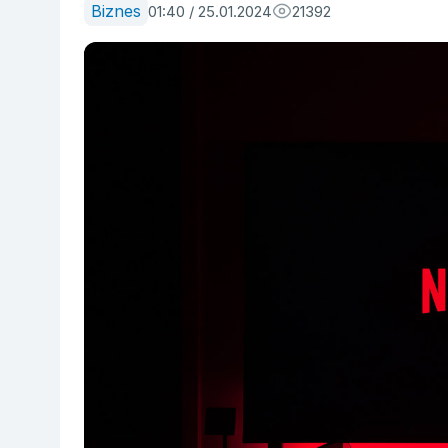
Biznes
01:40 / 25.01.2024
21392