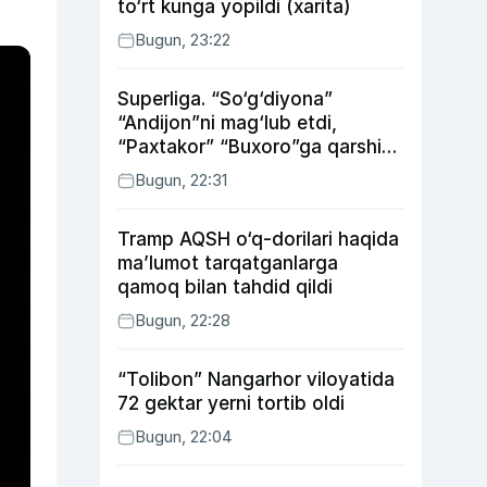
to‘rt kunga yopildi (xarita)
Bugun, 23:22
Superliga. “So‘g‘diyona”
“Andijon”ni mag‘lub etdi,
“Paxtakor” “Buxoro”ga qarshi
bahsda g‘alabani qo‘ldan
Bugun, 22:31
chiqardi
Tramp AQSH o‘q-dorilari haqida
ma’lumot tarqatganlarga
qamoq bilan tahdid qildi
Bugun, 22:28
“Tolibon” Nangarhor viloyatida
72 gektar yerni tortib oldi
Bugun, 22:04