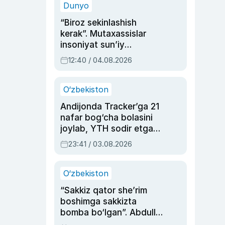
Dunyo
“Biroz sekinlashish
kerak”. Mutaxassislar
insoniyat sun’iy
intellektni boshqara
12:40 / 04.08.2026
olmay qolishidan xavotir
bildirdi
O‘zbekiston
Andijonda Tracker’ga 21
nafar bog‘cha bolasini
joylab, YTH sodir etgan
ayolga sud hukmi o‘qildi
23:41 / 03.08.2026
O‘zbekiston
“Sakkiz qator she’rim
boshimga sakkizta
bomba bo‘lgan”. Abdulla
Oripovni siyosiy