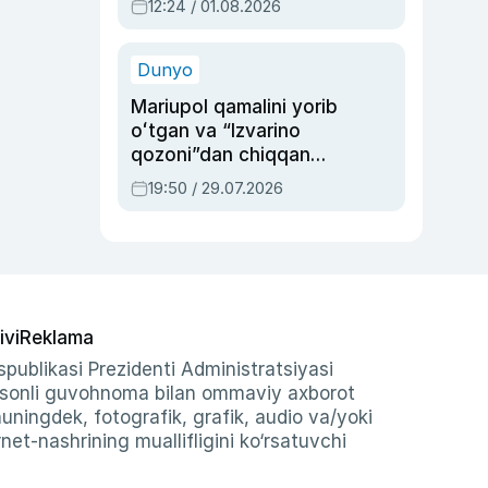
12:24 / 01.08.2026
ayblovlardan asrab
qolgan voqea
Dunyo
Mariupol qamalini yorib
oʻtgan va “Izvarino
qozoni”dan chiqqan
qahramon — Ukraina
19:50 / 29.07.2026
armiyasi bosh
qoʻmondoni Drapatiy
haqida
ivi
Reklama
publikasi Prezidenti Administratsiyasi
-sonli guvohnoma bilan ommaviy axborot
shuningdek, fotografik, grafik, audio va/yoki
et-nashrining muallifligini ko‘rsatuvchi