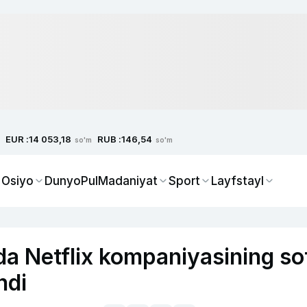
EUR :
RUB :
14 053,18
146,54
so'm
so'm
 Osiyo
Dunyo
Pul
Madaniyat
Sport
Layfstayl
a Netflix kompaniyasining so
hdi