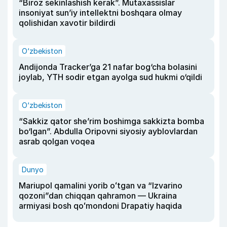
“Biroz sekinlashish kerak”. Mutaxassislar
insoniyat sun’iy intellektni boshqara olmay
qolishidan xavotir bildirdi
O‘zbekiston
Andijonda Tracker’ga 21 nafar bog‘cha bolasini
joylab, YTH sodir etgan ayolga sud hukmi o‘qildi
O‘zbekiston
“Sakkiz qator she’rim boshimga sakkizta bomba
bo‘lgan”. Abdulla Oripovni siyosiy ayblovlardan
asrab qolgan voqea
Dunyo
Mariupol qamalini yorib oʻtgan va “Izvarino
qozoni”dan chiqqan qahramon — Ukraina
armiyasi bosh qoʻmondoni Drapatiy haqida