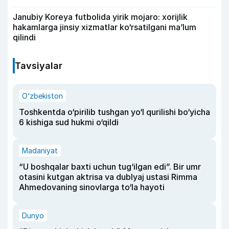
Janubiy Koreya futbolida yirik mojaro: xorijlik
hakamlarga jinsiy xizmatlar ko‘rsatilgani ma’lum
qilindi
Tavsiyalar
O‘zbekiston
Toshkentda o‘pirilib tushgan yo‘l qurilishi bo‘yicha
6 kishiga sud hukmi o‘qildi
Madaniyat
“U boshqalar baxti uchun tug‘ilgan edi”. Bir umr
otasini kutgan aktrisa va dublyaj ustasi Rimma
Ahmedovaning sinovlarga to‘la hayoti
Dunyo