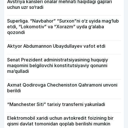
Avstriya kansleri onalar mehnati haqidagi gaplari
uchun uzr so‘radi
Superliga. “Navbahor” “Surxon”ni o‘z uyida mag‘lub
etdi, “Lokomotiv” va “Xorazm” uyda g‘alaba
qozondi
Aktyor Abdu­mannon Ubaydullayev vafot etdi
Senat Prezident administratsiyasining huquqiy
maqomini belgilovchi konstitutsiyaviy qonunni
ma’qulladi
Axmat Qodirovga Checheniston Qahramoni unvoni
berildi
“Manchester Siti” tarixiy transferni yakunladi
Elektromobil xaridi uchun avtokredit foizining bir
qismi davlat tomonidan qoplab berilishi mumkin