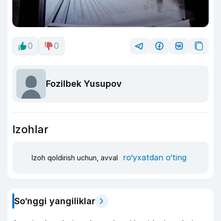
0
0
Fozilbek Yusupov
Izohlar
ro‘yxatdan o‘ting
Izoh qoldirish uchun, avval
So‘nggi yangiliklar