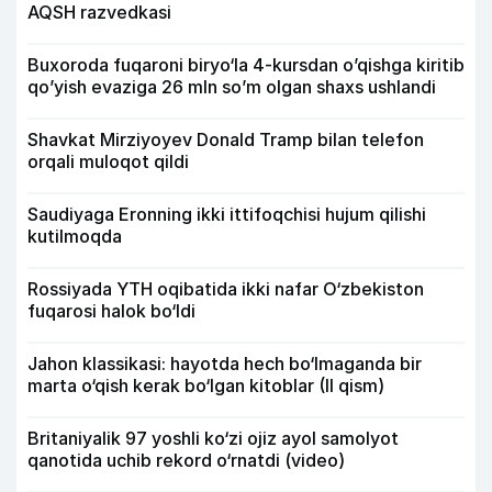
AQSH razvedkasi
Buxoroda fuqaroni biryo‘la 4-kursdan o’qishga kiritib
qo’yish evaziga 26 mln so’m olgan shaxs ushlandi
Shavkat Mirziyoyev Donald Tramp bilan telefon
orqali muloqot qildi
Saudiyaga Eronning ikki ittifoqchisi hujum qilishi
kutilmoqda
Rossiyada YTH oqibatida ikki nafar O‘zbekiston
fuqarosi halok bo‘ldi
Jahon klassikasi: hayotda hech bo‘lmaganda bir
marta o‘qish kerak bo‘lgan kitoblar (II qism)
Britaniyalik 97 yoshli ko‘zi ojiz ayol samolyot
qanotida uchib rekord o‘rnatdi (video)