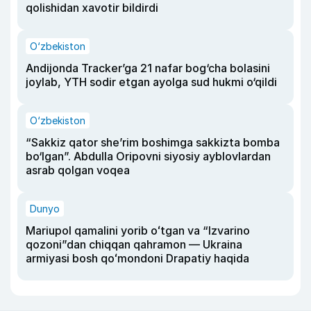
qolishidan xavotir bildirdi
O‘zbekiston
Andijonda Tracker’ga 21 nafar bog‘cha bolasini
joylab, YTH sodir etgan ayolga sud hukmi o‘qildi
O‘zbekiston
“Sakkiz qator she’rim boshimga sakkizta bomba
bo‘lgan”. Abdulla Oripovni siyosiy ayblovlardan
asrab qolgan voqea
Dunyo
Mariupol qamalini yorib oʻtgan va “Izvarino
qozoni”dan chiqqan qahramon — Ukraina
armiyasi bosh qoʻmondoni Drapatiy haqida