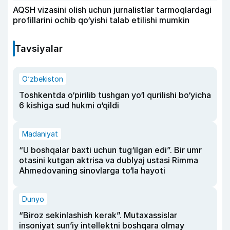
AQSH vizasini olish uchun jurnalistlar tarmoqlardagi
profillarini ochib qo‘yishi talab etilishi mumkin
Tavsiyalar
O‘zbekiston
Toshkentda o‘pirilib tushgan yo‘l qurilishi bo‘yicha
6 kishiga sud hukmi o‘qildi
Madaniyat
“U boshqalar baxti uchun tug‘ilgan edi”. Bir umr
otasini kutgan aktrisa va dublyaj ustasi Rimma
Ahmedovaning sinovlarga to‘la hayoti
Dunyo
“Biroz sekinlashish kerak”. Mutaxassislar
insoniyat sun’iy intellektni boshqara olmay