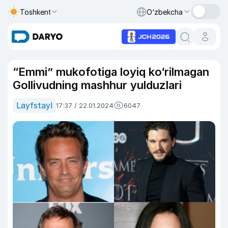
Toshkent
O‘zbekcha
“Emmi” mukofotiga loyiq ko‘rilmagan
Gollivudning mashhur yulduzlari
Layfstayl
17:37 / 22.01.2024
6047