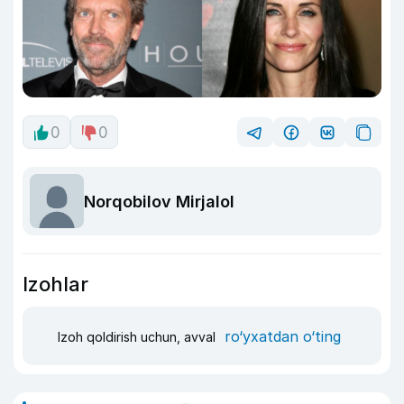
0
0
Norqobilov Mirjalol
Izohlar
ro‘yxatdan o‘ting
Izoh qoldirish uchun, avval