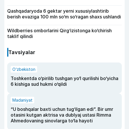
Qashqadaryoda 6 gektar yerni xususiylashtirib
berish evaziga 100 mln so‘m so‘ragan shaxs ushlandi
Wildberries omborlarini Qirg‘izistonga ko‘chirish
taklif qilindi
Tavsiyalar
O‘zbekiston
Toshkentda o‘pirilib tushgan yo‘l qurilishi bo‘yicha
6 kishiga sud hukmi o‘qildi
Madaniyat
“U boshqalar baxti uchun tug‘ilgan edi”. Bir umr
otasini kutgan aktrisa va dublyaj ustasi Rimma
Ahmedovaning sinovlarga to‘la hayoti