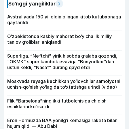
So‘nggi yangiliklar
Avstraliyada 150 yil oldin olingan kitob kutubxonaga
qaytarildi
O‘zbekistonda kasbiy mahorat bo‘yicha ilk milliy
tanlov g‘oliblari aniqlandi
Superliga. “Neftchi” yirik hisobda g‘alaba qozondi,
“OKMK” super kambek evaziga “Bunyodkor”dan
ustun keldi, “Nasaf” durang qayd etdi
Moskvada reysga kechikkan yo‘lovchilar samolyotni
uchish-qo‘nish yo‘lagida to‘xtatishga urindi (video)
Flik “Barselona”ning ikki futbolchisiga chiqish
eshiklarini ko‘rsatdi
Eron Hormuzda BAA yonilg‘i kemasiga raketa bilan
hujum qildi — Abu Dabi