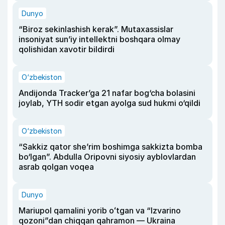
Dunyo
“Biroz sekinlashish kerak”. Mutaxassislar
insoniyat sun’iy intellektni boshqara olmay
qolishidan xavotir bildirdi
O‘zbekiston
Andijonda Tracker’ga 21 nafar bog‘cha bolasini
joylab, YTH sodir etgan ayolga sud hukmi o‘qildi
O‘zbekiston
“Sakkiz qator she’rim boshimga sakkizta bomba
bo‘lgan”. Abdulla Oripovni siyosiy ayblovlardan
asrab qolgan voqea
Dunyo
Mariupol qamalini yorib oʻtgan va “Izvarino
qozoni”dan chiqqan qahramon — Ukraina