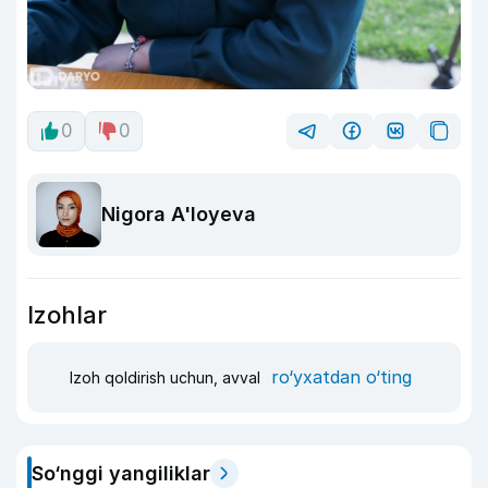
0
0
Nigora A'loyeva
Izohlar
ro‘yxatdan o‘ting
Izoh qoldirish uchun, avval
So‘nggi yangiliklar