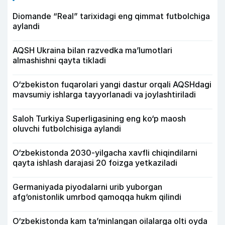
Diomande “Real” tarixidagi eng qimmat futbolchiga
aylandi
AQSH Ukraina bilan razvedka ma’lumotlari
almashishni qayta tikladi
O‘zbekiston fuqarolari yangi dastur orqali AQSHdagi
mavsumiy ishlarga tayyorlanadi va joylashtiriladi
Saloh Turkiya Superligasining eng ko‘p maosh
oluvchi futbolchisiga aylandi
O‘zbekistonda 2030-yilgacha xavfli chiqindilarni
qayta ishlash darajasi 20 foizga yetkaziladi
Germaniyada piyodalarni urib yuborgan
afg‘onistonlik umrbod qamoqqa hukm qilindi
O‘zbekistonda kam ta’minlangan oilalarga olti oyda