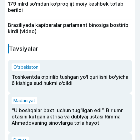
179 mlrd so‘mdan ko‘proq ijtimoiy keshbek to‘lab
berildi
Braziliyada kapibaralar parlament binosiga bostirib
kirdi (video)
Tavsiyalar
O‘zbekiston
Toshkentda o‘pirilib tushgan yo‘l qurilishi bo‘yicha
6 kishiga sud hukmi o‘qildi
Madaniyat
“U boshqalar baxti uchun tug‘ilgan edi”. Bir umr
otasini kutgan aktrisa va dublyaj ustasi Rimma
Ahmedovaning sinovlarga to‘la hayoti