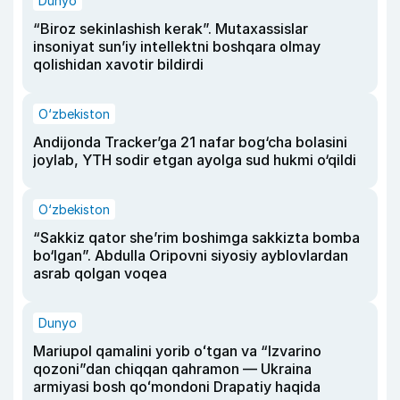
Dunyo
“Biroz sekinlashish kerak”. Mutaxassislar
insoniyat sun’iy intellektni boshqara olmay
qolishidan xavotir bildirdi
O‘zbekiston
Andijonda Tracker’ga 21 nafar bog‘cha bolasini
joylab, YTH sodir etgan ayolga sud hukmi o‘qildi
O‘zbekiston
“Sakkiz qator she’rim boshimga sakkizta bomba
bo‘lgan”. Abdulla Oripovni siyosiy ayblovlardan
asrab qolgan voqea
Dunyo
Mariupol qamalini yorib oʻtgan va “Izvarino
qozoni”dan chiqqan qahramon — Ukraina
armiyasi bosh qoʻmondoni Drapatiy haqida