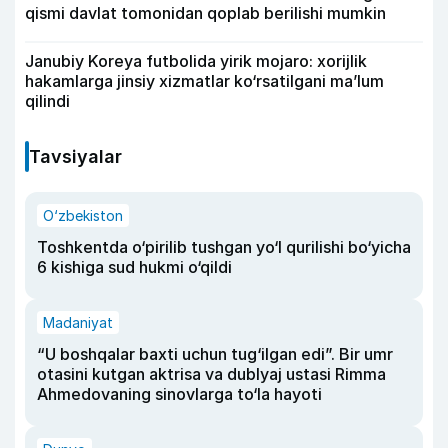
qismi davlat tomonidan qoplab berilishi mumkin
Janubiy Koreya futbolida yirik mojaro: xorijlik
hakamlarga jinsiy xizmatlar ko‘rsatilgani ma’lum
qilindi
Tavsiyalar
O‘zbekiston
Toshkentda o‘pirilib tushgan yo‘l qurilishi bo‘yicha
6 kishiga sud hukmi o‘qildi
Madaniyat
“U boshqalar baxti uchun tug‘ilgan edi”. Bir umr
otasini kutgan aktrisa va dublyaj ustasi Rimma
Ahmedovaning sinovlarga to‘la hayoti