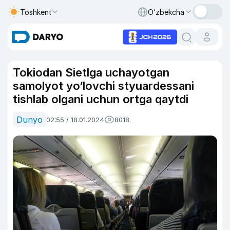
Toshkent
O‘zbekcha
Tokiodan Sietlga uchayotgan
samolyot yo‘lovchi styuardessani
tishlab olgani uchun ortga qaytdi
Dunyo
02:55 / 18.01.2024
8018