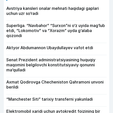
Avstriya kansleri onalar mehnati haqidagi gaplari
uchun uzr so‘radi
Superliga. “Navbahor” “Surxon”ni o‘z uyida mag‘lub
etdi, “Lokomotiv” va “Xorazm” uyda g‘alaba
qozondi
Aktyor Abdu­mannon Ubaydullayev vafot etdi
Senat Prezident administratsiyasining huquqiy
maqomini belgilovchi konstitutsiyaviy qonunni
ma’qulladi
Axmat Qodirovga Checheniston Qahramoni unvoni
berildi
“Manchester Siti” tarixiy transferni yakunladi
Elektromobil xaridi uchun avtokredit foizining bir