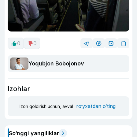
0
0
Yoqubjon Bobojonov
Izohlar
ro‘yxatdan o‘ting
Izoh qoldirish uchun, avval
So‘nggi yangiliklar