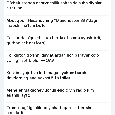
O‘zbekistonda chorvachilik sohasida subsidiyalar
ajratiladi
Abduqodir Husanovning “Manchester Siti”dagi
maoshi ma’lum bo‘ldi
Tailandda o‘quvchi maktabda otishma uyushtirdi,
qurbonlar bor (foto)
Tojikiston qo‘shni davlatlardan uch baravar ko‘p
yonilg‘i sotib oldi — OAV
Keskin syujet va kutilmagan yakun: barcha
davrlarning eng yaxshi 5 ta trilleri
Menejer Maxachev uchun eng qiyin raqib kim
ekanini aytdi
Tramp tug‘ilganlik bo‘yicha fuqarolik berishni
chekladi