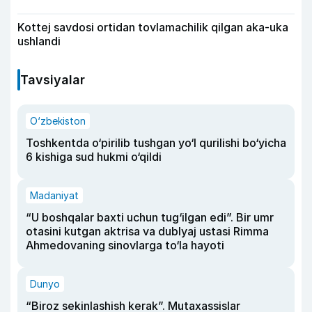
Kottej savdosi ortidan tovlamachilik qilgan aka-uka
ushlandi
Tavsiyalar
O‘zbekiston
Toshkentda o‘pirilib tushgan yo‘l qurilishi bo‘yicha
6 kishiga sud hukmi o‘qildi
Madaniyat
“U boshqalar baxti uchun tug‘ilgan edi”. Bir umr
otasini kutgan aktrisa va dublyaj ustasi Rimma
Ahmedovaning sinovlarga to‘la hayoti
Dunyo
“Biroz sekinlashish kerak”. Mutaxassislar