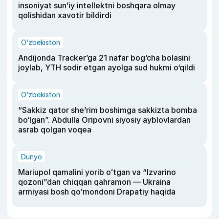
insoniyat sun’iy intellektni boshqara olmay
qolishidan xavotir bildirdi
O‘zbekiston
Andijonda Tracker’ga 21 nafar bog‘cha bolasini
joylab, YTH sodir etgan ayolga sud hukmi o‘qildi
O‘zbekiston
“Sakkiz qator she’rim boshimga sakkizta bomba
bo‘lgan”. Abdulla Oripovni siyosiy ayblovlardan
asrab qolgan voqea
Dunyo
Mariupol qamalini yorib oʻtgan va “Izvarino
qozoni”dan chiqqan qahramon — Ukraina
armiyasi bosh qoʻmondoni Drapatiy haqida