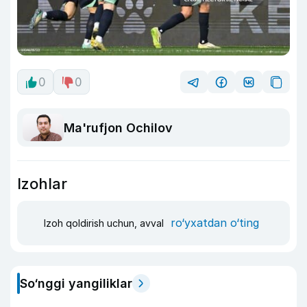
0
0
Ma'rufjon Ochilov
Izohlar
ro‘yxatdan o‘ting
Izoh qoldirish uchun, avval
So‘nggi yangiliklar