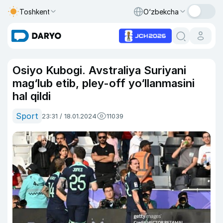
Toshkent
O‘zbekcha
Osiyo Kubogi. Avstraliya Suriyani
mag‘lub etib, pley-off yo‘llanmasini
hal qildi
Sport
23:31 / 18.01.2024
11039