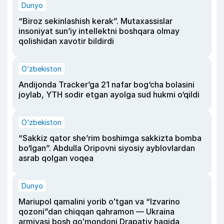
Dunyo
“Biroz sekinlashish kerak”. Mutaxassislar
insoniyat sun’iy intellektni boshqara olmay
qolishidan xavotir bildirdi
O‘zbekiston
Andijonda Tracker’ga 21 nafar bog‘cha bolasini
joylab, YTH sodir etgan ayolga sud hukmi o‘qildi
O‘zbekiston
“Sakkiz qator she’rim boshimga sakkizta bomba
bo‘lgan”. Abdulla Oripovni siyosiy ayblovlardan
asrab qolgan voqea
Dunyo
Mariupol qamalini yorib oʻtgan va “Izvarino
qozoni”dan chiqqan qahramon — Ukraina
armiyasi bosh qoʻmondoni Drapatiy haqida