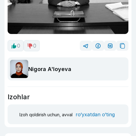
0
0
Nigora A'loyeva
Izohlar
ro‘yxatdan o‘ting
Izoh qoldirish uchun, avval