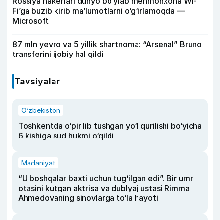
Rossiya hakerlari dunyo bo‘ylab mehmonxona Wi-
Fi’ga buzib kirib ma’lumotlarni o‘g‘irlamoqda —
Microsoft
87 mln yevro va 5 yillik shartnoma: “Arsenal” Bruno
transferini ijobiy hal qildi
Tavsiyalar
O‘zbekiston
Toshkentda o‘pirilib tushgan yo‘l qurilishi bo‘yicha
6 kishiga sud hukmi o‘qildi
Madaniyat
“U boshqalar baxti uchun tug‘ilgan edi”. Bir umr
otasini kutgan aktrisa va dublyaj ustasi Rimma
Ahmedovaning sinovlarga to‘la hayoti