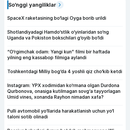
So‘nggi yangiliklar
SpaceX raketasining bo‘lagi Oyga borib urildi
Shotlandiyadagi Hamdo‘stlik o‘yinlaridan so‘ng
Uganda va Pokiston bokschilari g‘oyib bo‘ldi
“O‘rgimchak odam: Yangi kun” filmi bir haftada
yilning eng kassabop filmiga aylandi
Toshkentdagi Milliy bog‘da 4 yoshli qiz cho‘kib ketdi
Instagram: YPX xodimidan ko‘rmana olgan Durdona
Qurbonova, onasiga kutilmagan sovg‘a tayyorlagan
Umid vines, xonanda Rayhon nimadan xafa?
Pulli avtomobil yo‘llarida harakatlanish uchun yo‘l
taloni sotib olinadi