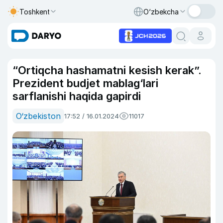
Toshkent
O‘zbekcha
“Ortiqcha hashamatni kesish kerak”.
Prezident budjet mablag‘lari
sarflanishi haqida gapirdi
O‘zbekiston
17:52 / 16.01.2024
11017