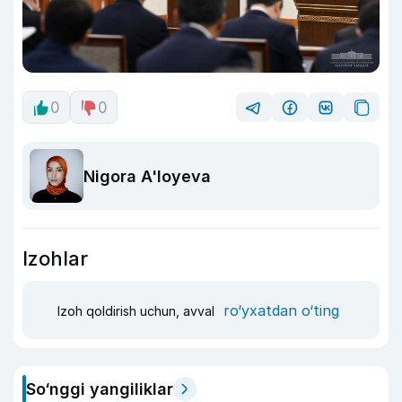
0
0
Nigora A'loyeva
Izohlar
ro‘yxatdan o‘ting
Izoh qoldirish uchun, avval
So‘nggi yangiliklar