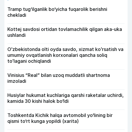
Tramp tug‘ilganlik bo‘yicha fuqarolik berishni
chekladi
Kottej savdosi ortidan tovlamachilik qilgan aka-uka
ushlandi
Oʻzbekistonda olti oyda savdo, xizmat koʻrsatish va
umumiy ovqatlanish korxonalari qancha soliq
toʻlagani ochiqlandi
Vinisius “Real” bilan uzoq muddatli shartnoma
imzoladi
Husiylar hukumat kuchlariga qarshi raketalar uchirdi,
kamida 30 kishi halok bo‘ldi
Toshkentda Kichik halqa avtomobil yo‘lining bir
qismi to‘rt kunga yopildi (xarita)