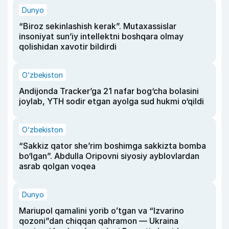
Dunyo
“Biroz sekinlashish kerak”. Mutaxassislar
insoniyat sun’iy intellektni boshqara olmay
qolishidan xavotir bildirdi
O‘zbekiston
Andijonda Tracker’ga 21 nafar bog‘cha bolasini
joylab, YTH sodir etgan ayolga sud hukmi o‘qildi
O‘zbekiston
“Sakkiz qator she’rim boshimga sakkizta bomba
bo‘lgan”. Abdulla Oripovni siyosiy ayblovlardan
asrab qolgan voqea
Dunyo
Mariupol qamalini yorib oʻtgan va “Izvarino
qozoni”dan chiqqan qahramon — Ukraina