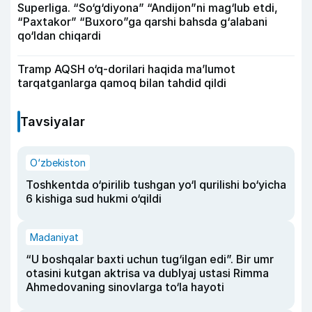
Superliga. “So‘g‘diyona” “Andijon”ni mag‘lub etdi,
“Paxtakor” “Buxoro”ga qarshi bahsda g‘alabani
qo‘ldan chiqardi
Tramp AQSH o‘q-dorilari haqida ma’lumot
tarqatganlarga qamoq bilan tahdid qildi
Tavsiyalar
O‘zbekiston
Toshkentda o‘pirilib tushgan yo‘l qurilishi bo‘yicha
6 kishiga sud hukmi o‘qildi
Madaniyat
“U boshqalar baxti uchun tug‘ilgan edi”. Bir umr
otasini kutgan aktrisa va dublyaj ustasi Rimma
Ahmedovaning sinovlarga to‘la hayoti