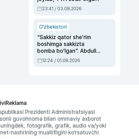
ayolga sud hukmi o‘qildi
23:41 / 03.08.2026
O‘zbekiston
“Sakkiz qator she’rim
boshimga sakkizta
bomba bo‘lgan”. Abdulla
Oripovni siyosiy
12:24 / 01.08.2026
ayblovlardan asrab
qolgan voqea
ivi
Reklama
publikasi Prezidenti Administratsiyasi
-sonli guvohnoma bilan ommaviy axborot
shuningdek, fotografik, grafik, audio va/yoki
et-nashrining muallifligini ko‘rsatuvchi