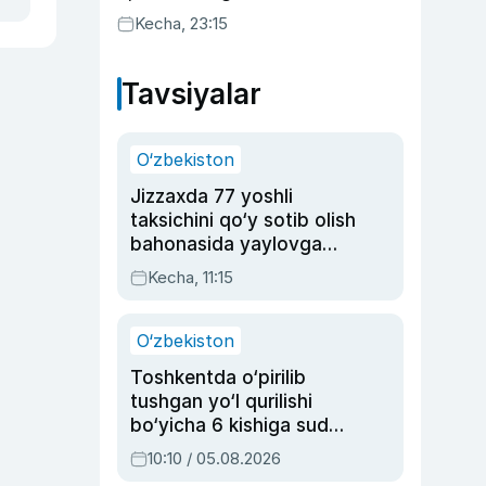
Kecha, 23:15
Tavsiyalar
O‘zbekiston
Jizzaxda 77 yoshli
taksichini qo‘y sotib olish
bahonasida yaylovga
olib borib o‘ldirgan yigit
Kecha, 11:15
20 yilga qamaldi
O‘zbekiston
Toshkentda o‘pirilib
tushgan yo‘l qurilishi
bo‘yicha 6 kishiga sud
hukmi o‘qildi
10:10 / 05.08.2026