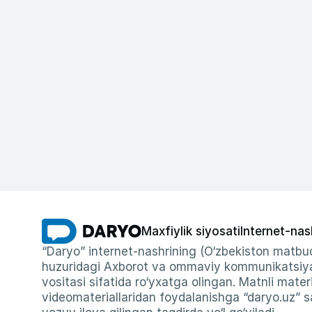
Maxfiylik siyosati
Internet-nas
“Daryo” internet-nashrining (O‘zbekiston matbuo
huzuridagi Axborot va ommaviy kommunikatsiyal
vositasi sifatida ro‘yxatga olingan. Matnli materi
videomateriallaridan foydalanishga “daryo.uz” sa