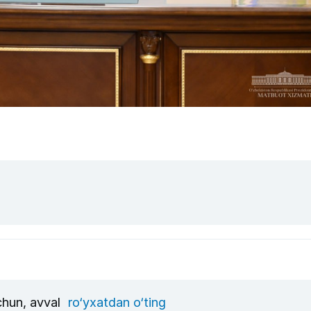
uchun, avval
ro‘yxatdan o‘ting