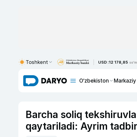
Toshkent
USD :
12 178,85
so'm
O‘zbekiston
Markaziy
Barcha soliq tekshiruvla
qaytariladi: Ayrim tadbi