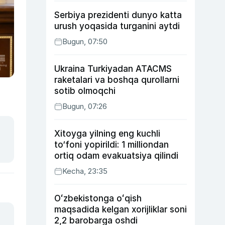
Serbiya prezidenti dunyo katta
urush yoqasida turganini aytdi
Bugun, 07:50
Ukraina Turkiyadan ATACMS
raketalari va boshqa qurollarni
sotib olmoqchi
Bugun, 07:26
Xitoyga yilning eng kuchli
to‘foni yopirildi: 1 milliondan
ortiq odam evakuatsiya qilindi
Kecha, 23:35
Oʻzbekistonga oʻqish
maqsadida kelgan xorijliklar soni
2,2 barobarga oshdi