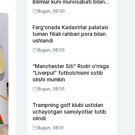
Bilimlar kuni munosabati bilan
xayriya tadbirini yo‘lga
Bugun, 09:00
qo‘ymoqda
Farg‘onada Kadastrlar palatasi
tuman filiali rahbari pora bilan
ushlandi
Bugun, 08:55
“Manchester Siti” Rodri o‘rniga
“Liverpul” futbolchisini sotib
olishi mumkin
Bugun, 08:55
Trampning golf klubi ustidan
uchayotgan samolyotlar tutib
olindi
Bugun, 08:51