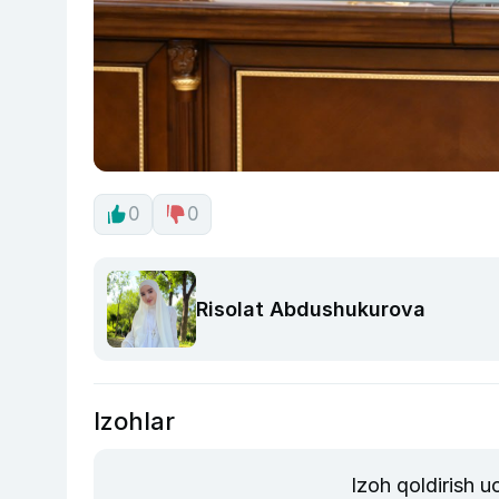
0
0
Risolat Abdushukurova
Izohlar
Izoh qoldirish 