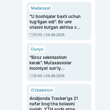
Madaniyat
“U boshqalar baxti uchun
tug‘ilgan edi”. Bir umr
otasini kutgan aktrisa va
dublyaj ustasi Rimma
13:55 / 04.08.2026
Ahmedovaning
sinovlarga to‘la hayoti
Dunyo
“Biroz sekinlashish
kerak”. Mutaxassislar
insoniyat sun’iy
intellektni boshqara
12:40 / 04.08.2026
olmay qolishidan xavotir
bildirdi
O‘zbekiston
Andijonda Tracker’ga 21
nafar bog‘cha bolasini
joylab, YTH sodir etgan