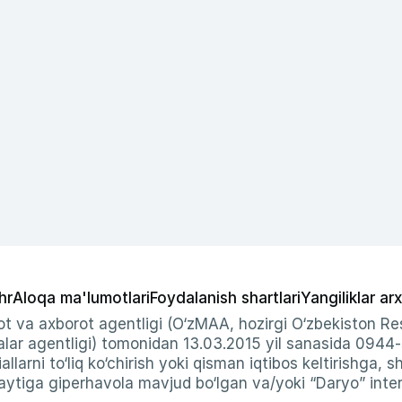
hr
Aloqa ma'lumotlari
Foydalanish shartlari
Yangiliklar arx
t va axborot agentligi (O‘zMAA, hozirgi O‘zbekiston Res
ar agentligi) tomonidan 13.03.2015 yil sanasida 0944
allarni to‘liq ko‘chirish yoki qisman iqtibos keltirishga, 
ytiga giperhavola mavjud bo‘lgan va/yoki “Daryo” intern