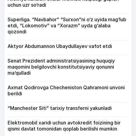
uchun uzr so‘radi
Superliga. “Navbahor” “Surxon”ni o‘z uyida mag‘lub
etdi, “Lokomotiv” va “Xorazm” uyda g‘alaba
qozondi
Aktyor Abdu­mannon Ubaydullayev vafot etdi
Senat Prezident administratsiyasining huquqiy
maqomini belgilovchi konstitutsiyaviy qonunni
ma’qulladi
Axmat Qodirovga Checheniston Qahramoni unvoni
berildi
“Manchester Siti” tarixiy transferni yakunladi
Elektromobil xaridi uchun avtokredit foizining bir
qismi davlat tomonidan qoplab berilishi mumkin