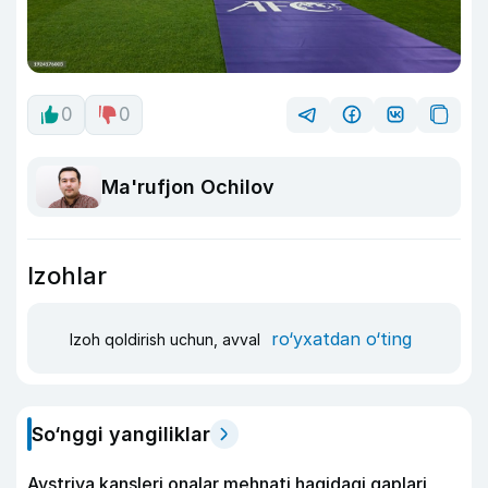
0
0
Ma'rufjon Ochilov
Izohlar
ro‘yxatdan o‘ting
Izoh qoldirish uchun, avval
So‘nggi yangiliklar
Avstriya kansleri onalar mehnati haqidagi gaplari