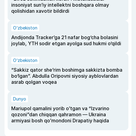
insoniyat sun’iy intellektni boshqara olmay
qolishidan xavotir bildirdi
O‘zbekiston
Andijonda Tracker’ga 21 nafar bog‘cha bolasini
joylab, YTH sodir etgan ayolga sud hukmi o‘qildi
O‘zbekiston
“Sakkiz qator she’rim boshimga sakkizta bomba
bo‘lgan”. Abdulla Oripovni siyosiy ayblovlardan
asrab qolgan voqea
Dunyo
Mariupol qamalini yorib oʻtgan va “Izvarino
qozoni”dan chiqqan qahramon — Ukraina
armiyasi bosh qoʻmondoni Drapatiy haqida