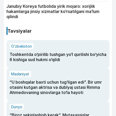
Janubiy Koreya futbolida yirik mojaro: xorijlik
hakamlarga jinsiy xizmatlar ko‘rsatilgani ma’lum
qilindi
Tavsiyalar
O‘zbekiston
Toshkentda o‘pirilib tushgan yo‘l qurilishi bo‘yicha
6 kishiga sud hukmi o‘qildi
Madaniyat
“U boshqalar baxti uchun tug‘ilgan edi”. Bir umr
otasini kutgan aktrisa va dublyaj ustasi Rimma
Ahmedovaning sinovlarga to‘la hayoti
Dunyo
“Biroz sekinlashish kerak”. Mutaxassislar