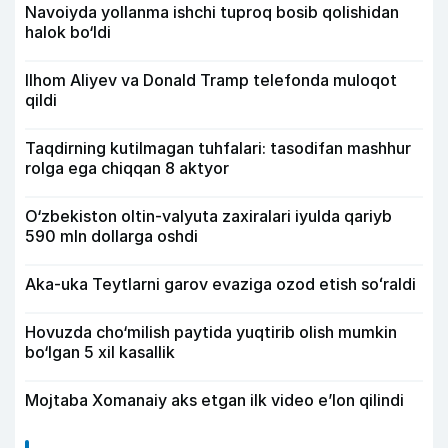
Navoiyda yollanma ishchi tuproq bosib qolishidan
halok bo‘ldi
Ilhom Aliyev va Donald Tramp telefonda muloqot
qildi
Taqdirning kutilmagan tuhfalari: tasodifan mashhur
rolga ega chiqqan 8 aktyor
O‘zbekiston oltin-valyuta zaxiralari iyulda qariyb
590 mln dollarga oshdi
Aka-uka Teytlarni garov evaziga ozod etish soʻraldi
Hovuzda cho‘milish paytida yuqtirib olish mumkin
bo‘lgan 5 xil kasallik
Mojtaba Xomanaiy aks etgan ilk video e’lon qilindi