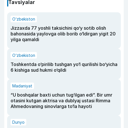
Tavsiyalar
O‘zbekiston
Jizzaxda 77 yoshli taksichini qo‘y sotib olish
bahonasida yaylovga olib borib o‘ldirgan yigit 20
yilga qamaldi
O‘zbekiston
Toshkentda o‘pirilib tushgan yo‘l qurilishi bo‘yicha
6 kishiga sud hukmi o‘qildi
Madaniyat
“U boshqalar baxti uchun tug‘ilgan edi”. Bir umr
otasini kutgan aktrisa va dublyaj ustasi Rimma
Ahmedovaning sinovlarga to‘la hayoti
Dunyo